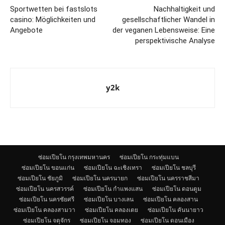
Sportwetten bei fastslots
Nachhaltigkeit und
casino: Möglichkeiten und
gesellschaftlicher Wandel in
Angebote
der veganen Lebensweise: Eine
perspektivische Analyse
y2k
ซ่อมเปียโน กรุงเทพมหานคร
ซ่อมเปียโน กระทุ่มแบน
ซ่อมเปียโน ขอนแก่น
ซ่อมเปียโน ฉะเชิงเทรา
ซ่อมเปียโน ชลบุรี
ซ่อมเปียโน ชัยภูมิ
ซ่อมเปียโน นครนายก
ซ่อมเปียโน นครราชสีมา
ซ่อมเปียโน นครสวรรค์
ซ่อมเปียโน กำแพงแสน
ซ่อมเปียโน ดอนตูม
ซ่อมเปียโน นครชัยศรี
ซ่อมเปียโน บางเลน
ซ่อมเปียโน คลองสาน
ซ่อมเปียโน คลองสามวา
ซ่อมเปียโน คลองเตย
ซ่อมเปียโน คันนายาว
ซ่อมเปียโน จตุจักร
ซ่อมเปียโน จอมทอง
ซ่อมเปียโน ดอนเมือง