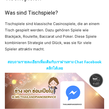
Was sind Tischspiele?
Tischspiele sind klassische Casinospiele, die an einem
Tisch gespielt werden. Dazu gehören Spiele wie
Blackjack, Roulette, Baccarat und Poker. Diese Spiele
kombinieren Strategie und Glück, was sie für viele
Spieler attraktiv macht.
สอบถามรายละเอียกเพิ่มเติมกับเราผ่านทาง Chat Facebook
คลิกได้เลย