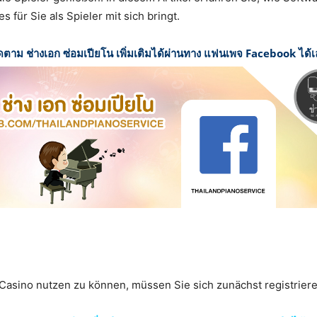
 für Sie als Spieler mit sich bringt.
ดตาม ช่างเอก ซ่อมเปียโน เพิ่มเติมได้ผ่านทาง แฟนเพจ Facebook ได้
asino nutzen zu können, müssen Sie sich zunächst registrieren.