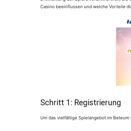
Casino beeinflussen und welche Vorteile dies
ติ
Schritt 1: Registrierung
Um das vielfältige Spielangebot im Beteum C