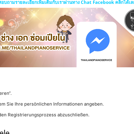
สอบถามรายละเอียกเพิ่มเติมกับเราผ่านทาง Chat Facebook คลิกได้เล
eren“.
em Sie Ihre persönlichen Informationen angeben.
 den Registrierungsprozess abzuschließen.
ele