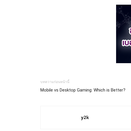
บทความก่อนหน้านี้
Mobile vs Desktop Gaming: Which is Better?
y2k