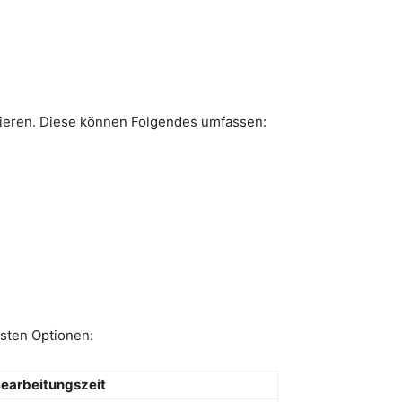
itieren. Diese können Folgendes umfassen:
sten Optionen:
earbeitungszeit