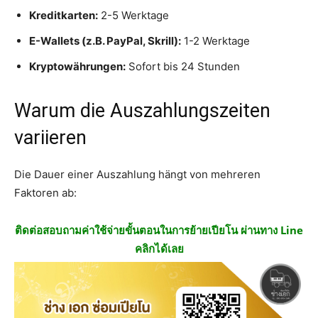
Kreditkarten:
2-5 Werktage
E-Wallets (z.B. PayPal, Skrill):
1-2 Werktage
Kryptowährungen:
Sofort bis 24 Stunden
Warum die Auszahlungszeiten
variieren
Die Dauer einer Auszahlung hängt von mehreren
Faktoren ab:
ติดต่อสอบถามค่าใช้จ่ายขั้นตอนในการย้ายเปียโน ผ่านทาง Line
คลิกได้เลย