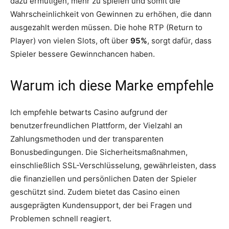
dazu ermutigen, mehr zu spielen und somit die
Wahrscheinlichkeit von Gewinnen zu erhöhen, die dann
ausgezahlt werden müssen. Die hohe RTP (Return to
Player) von vielen Slots, oft über
95%
, sorgt dafür, dass
Spieler bessere Gewinnchancen haben.
Warum ich diese Marke empfehle
Ich empfehle betwarts Casino aufgrund der
benutzerfreundlichen Plattform, der Vielzahl an
Zahlungsmethoden und der transparenten
Bonusbedingungen. Die Sicherheitsmaßnahmen,
einschließlich SSL-Verschlüsselung, gewährleisten, dass
die finanziellen und persönlichen Daten der Spieler
geschützt sind. Zudem bietet das Casino einen
ausgeprägten Kundensupport, der bei Fragen und
Problemen schnell reagiert.