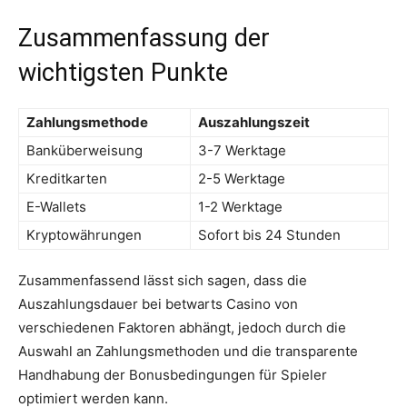
Zusammenfassung der
wichtigsten Punkte
Zahlungsmethode
Auszahlungszeit
Banküberweisung
3-7 Werktage
Kreditkarten
2-5 Werktage
E-Wallets
1-2 Werktage
Kryptowährungen
Sofort bis 24 Stunden
Zusammenfassend lässt sich sagen, dass die
Auszahlungsdauer bei betwarts Casino von
verschiedenen Faktoren abhängt, jedoch durch die
Auswahl an Zahlungsmethoden und die transparente
Handhabung der Bonusbedingungen für Spieler
optimiert werden kann.