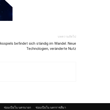
บทความถัดไป
cksspiels befindet sich ständig im Wandel. Neue
Technologien, veränderte Nutz
ซ่อมเปียโน นครนายก
ซ่อมเปียโน นครราชสีมา