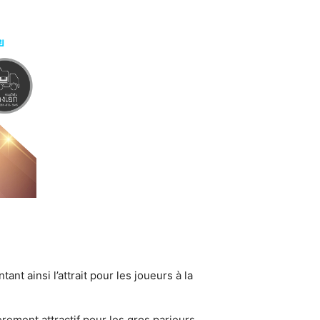
ย
nt ainsi l’attrait pour les joueurs à la
ement attractif pour les gros parieurs.