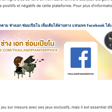
 positifs et négatifs de cette plateforme. Pour plus d’informati
ดตาม ช่างเอก ซ่อมเปียโน เพิ่มเติมได้ผ่านทาง แฟนเพจ Facebook ได้
eu sur mesure avec ses jeux exclusifs, mais il est essentiel d’év