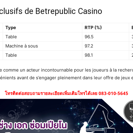
lusifs de Betrepublic Casino
Type
RTP (%)
Table
96.5
Machine à sous
97.2
Table
98.1
 comme un acteur incontournable pour les joueurs à la recher
vénients avant de s’engager pleinement dans leur offre de jeux e
โทรติดต่อสอบถามรายละเอียดเพิ่มเติมโทรได้เลย 083-010-5645