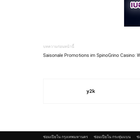
บทความก่อนหน้านี้
Saisonale Promotions im SpinoGrino Casino: W
y2k
ซ่อมเปียโน กรุงเทพมหานคร
ซ่อมเปียโน กระทุ่มแบน
ซ