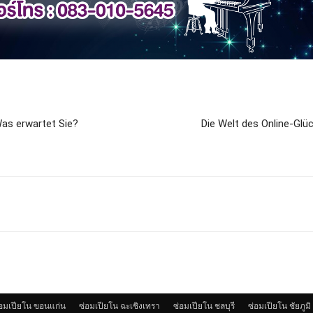
as erwartet Sie?
Die Welt des Online-Glü
่อมเปียโน ขอนแก่น
ซ่อมเปียโน ฉะเชิงเทรา
ซ่อมเปียโน ชลบุรี
ซ่อมเปียโน ชัยภูมิ