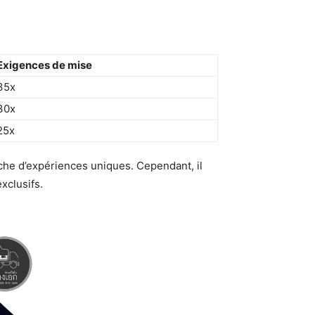
Exigences de mise
35x
30x
25x
che d’expériences uniques. Cependant, il
xclusifs.