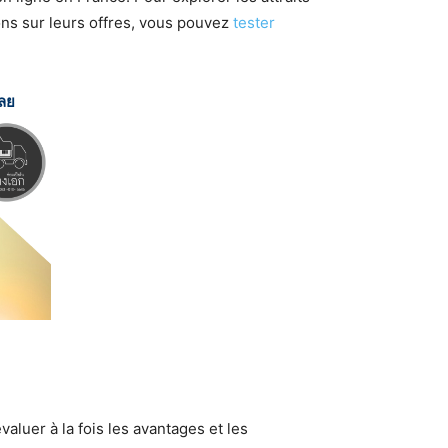
ons sur leurs offres, vous pouvez
tester
เลย
aluer à la fois les avantages et les