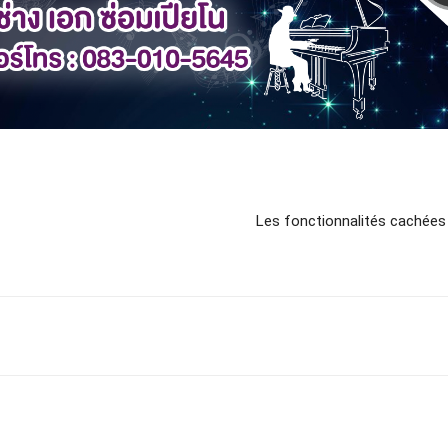
Les fonctionnalités cachées