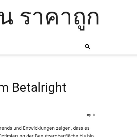
โน ราคาถูก
m Betalright
0
Trends und Entwicklungen zeigen, dass es
 Optimierung der Benutzeroberfläche bis hin