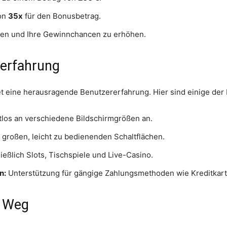
on
35x
für den Bonusbetrag.
ten und Ihre Gewinnchancen zu erhöhen.
rerfahrung
et eine herausragende Benutzererfahrung. Hier sind einige der
tlos an verschiedene Bildschirmgrößen an.
t großen, leicht zu bedienenden Schaltflächen.
ließlich Slots, Tischspiele und Live-Casino.
n:
Unterstützung für gängige Zahlungsmethoden wie Kreditkar
m Weg