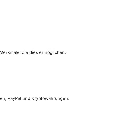
 Merkmale, die dies ermöglichen:
ten, PayPal und Kryptowährungen.