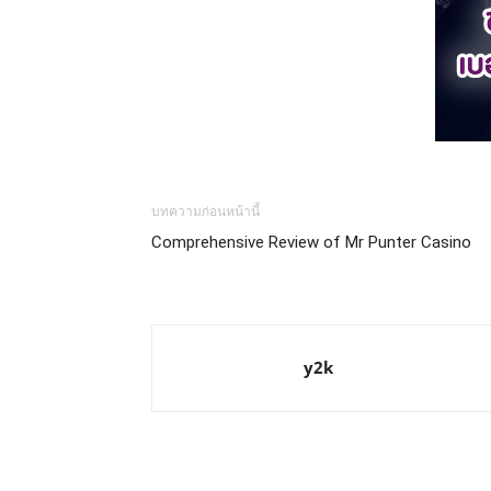
บทความก่อนหน้านี้
Comprehensive Review of Mr Punter Casino
y2k