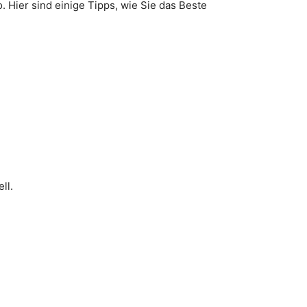
o. Hier sind einige Tipps, wie Sie das Beste
ll.