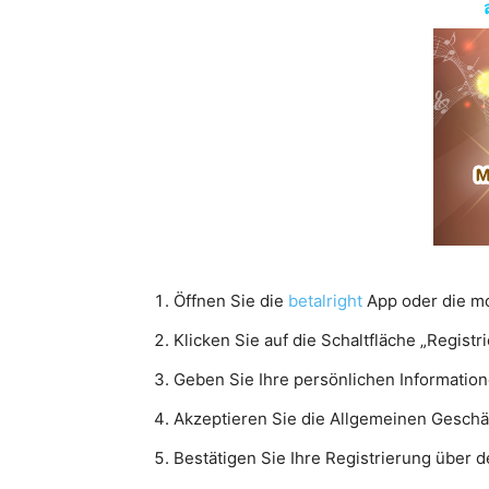
Öffnen Sie die
betalright
App oder die mo
Klicken Sie auf die Schaltfläche „Registri
Geben Sie Ihre persönlichen Information
Akzeptieren Sie die Allgemeinen Gesch
Bestätigen Sie Ihre Registrierung über d