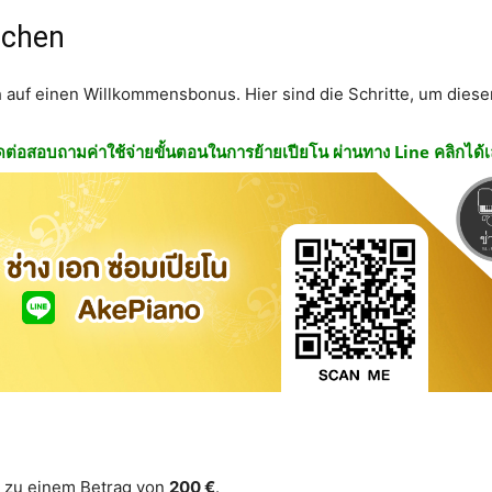
uchen
 auf einen Willkommensbonus. Hier sind die Schritte, um dies
ดต่อสอบถามค่าใช้จ่ายขั้นตอนในการย้ายเปียโน ผ่านทาง Line คลิกได้
 zu einem Betrag von
200 €
.