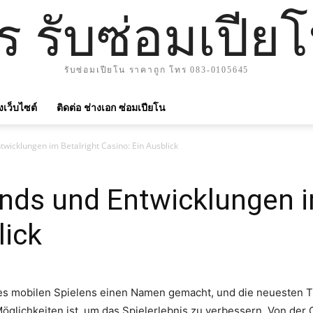
าร รับซ่อมเปีย
รับซ่อมเปียโน ราคาถูก โทร 083-0105645
ังเว็บไซต์
ติดต่อ ช่างเอก ซ่อมเปียโน
wicklungen im Betalright Casino: Ein Ausblick
nds und Entwicklungen i
lick
t des mobilen Spielens einen Namen gemacht, und die neuesten 
öglichkeiten ist, um das Spielerlebnis zu verbessern. Von der