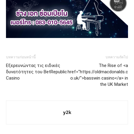
บทความก่อนหน้านี้
บทความถัดไป
Εξερευνώντας τις ειδικές
The Rise of <a
δυνατότητες του BetRepublic
href="https://oldmacdonalds.c
Casino
o.uk/">basswin casino</a> in
the UK Market
y2k