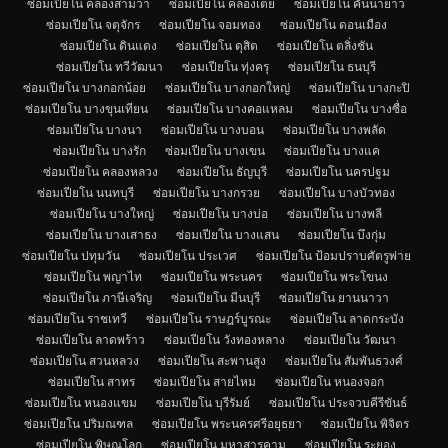
ซ่อมเปียโน คลองสามวา
ซ่อมเปียโน คลองเตย
ซ่อมเปียโน คันนายาว
ซ่อมเปียโน จตุจักร
ซ่อมเปียโน จอมทอง
ซ่อมเปียโน ดอนเมือง
ซ่อมเปียโน ดินแดง
ซ่อมเปียโน ดุสิต
ซ่อมเปียโน ตลิ่งชัน
ซ่อมเปียโน ทวีวัฒนา
ซ่อมเปียโน ทุ่งครุ
ซ่อมเปียโน ธนบุรี
ซ่อมเปียโน บางกอกน้อย
ซ่อมเปียโน บางกอกใหญ่
ซ่อมเปียโน บางกะปิ
ซ่อมเปียโน บางขุนเทียน
ซ่อมเปียโน บางคอแหลม
ซ่อมเปียโน บางซื่อ
ซ่อมเปียโน บางนา
ซ่อมเปียโน บางบอน
ซ่อมเปียโน บางพลัด
ซ่อมเปียโน บางรัก
ซ่อมเปียโน บางเขน
ซ่อมเปียโน บางแค
ซ่อมเปียโน คลองหลวง
ซ่อมเปียโน ธัญบุรี
ซ่อมเปียโน นครปฐม
ซ่อมเปียโน นนทบุรี
ซ่อมเปียโน บางกรวย
ซ่อมเปียโน บางบัวทอง
ซ่อมเปียโน บางใหญ่
ซ่อมเปียโน บางบ่อ
ซ่อมเปียโน บางพลี
ซ่อมเปียโน บางเสาธง
ซ่อมเปียโน บางแสน
ซ่อมเปียโน บึงกุ่ม
ซ่อมเปียโน ปทุมวัน
ซ่อมเปียโน ประเวศ
ซ่อมเปียโน ป้อมปราบศัตรูพ่าย
ซ่อมเปียโน พญาไท
ซ่อมเปียโน พระนคร
ซ่อมเปียโน พระโขนง
ซ่อมเปียโน ภาษีเจริญ
ซ่อมเปียโน มีนบุรี
ซ่อมเปียโน ยานนาวา
ซ่อมเปียโน ราชเทวี
ซ่อมเปียโน ราษฎร์บูรณะ
ซ่อมเปียโน ลาดกระบัง
ซ่อมเปียโน ลาดพร้าว
ซ่อมเปียโน วังทองหลาง
ซ่อมเปียโน วัฒนา
ซ่อมเปียโน สวนหลวง
ซ่อมเปียโน สะพานสูง
ซ่อมเปียโน สัมพันธวงศ์
ซ่อมเปียโน สาทร
ซ่อมเปียโน สายไหม
ซ่อมเปียโน หนองจอก
ซ่อมเปียโน หนองแขม
ซ่อมเปียโน บุรีรัมย์
ซ่อมเปียโน ประจวบคีรีขันธ์
ซ่อมเปียโน ปริมณฑล
ซ่อมเปียโน พระนครศรีอยุธยา
ซ่อมเปียโน พิจิตร
ซ่อมเปียโน พิษณุโลก
ซ่อมเปียโน มหาสารคาม
ซ่อมเปียโน ระยอง