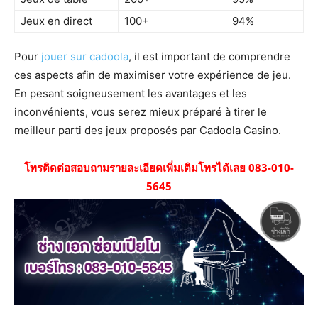
Jeux en direct
100+
94%
Pour
jouer sur cadoola
, il est important de comprendre
ces aspects afin de maximiser votre expérience de jeu.
En pesant soigneusement les avantages et les
inconvénients, vous serez mieux préparé à tirer le
meilleur parti des jeux proposés par Cadoola Casino.
โทรติดต่อสอบถามรายละเอียดเพิ่มเติมโทรได้เลย 083-010-
5645