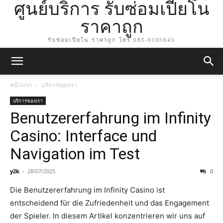
ศูนย์บริการ รับซ่อมเปียโน
ราคาถูก
รับซ่อมเปียโน ราคาถูก โทร 083-0105645
หน้าแรก
บริการของเรา
บริการของเรา
Benutzererfahrung im Infinity
Casino: Interface und
Navigation im Test
y2k
-
28/07/2025
0
Die Benutzererfahrung im Infinity Casino ist
entscheidend für die Zufriedenheit und das Engagement
der Spieler. In diesem Artikel konzentrieren wir uns auf