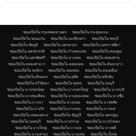
ซ่อมเปียโน กรุงเทพมหานคร
ซ่อมเปียโน กระทุ่มแบน
ซ่อมเปียโน ขอนแก่น
ซ่อมเปียโน ฉะเชิงเทรา
ซ่อมเปียโน ชลบุรี
ซ่อมเปียโน ชัยภูมิ
ซ่อมเปียโน นครนายก
ซ่อมเปียโน นครราชสีมา
ซ่อมเปียโน นครสวรรค์
ซ่อมเปียโน กำแพงแสน
ซ่อมเปียโน ดอนตูม
ซ่อมเปียโน นครชัยศรี
ซ่อมเปียโน บางเลน
ซ่อมเปียโน คลองสาน
ซ่อมเปียโน คลองสามวา
ซ่อมเปียโน คลองเตย
ซ่อมเปียโน คันนายาว
ซ่อมเปียโน จตุจักร
ซ่อมเปียโน จอมทอง
ซ่อมเปียโน ดอนเมือง
ซ่อมเปียโน ดินแดง
ซ่อมเปียโน ดุสิต
ซ่อมเปียโน ตลิ่งชัน
ซ่อมเปียโน ทวีวัฒนา
ซ่อมเปียโน ทุ่งครุ
ซ่อมเปียโน ธนบุรี
ซ่อมเปียโน บางกอกน้อย
ซ่อมเปียโน บางกอกใหญ่
ซ่อมเปียโน บางกะปิ
ซ่อมเปียโน บางขุนเทียน
ซ่อมเปียโน บางคอแหลม
ซ่อมเปียโน บางซื่อ
ซ่อมเปียโน บางนา
ซ่อมเปียโน บางบอน
ซ่อมเปียโน บางพลัด
ซ่อมเปียโน บางรัก
ซ่อมเปียโน บางเขน
ซ่อมเปียโน บางแค
ซ่อมเปียโน คลองหลวง
ซ่อมเปียโน ธัญบุรี
ซ่อมเปียโน นครปฐม
ซ่อมเปียโน นนทบุรี
ซ่อมเปียโน บางกรวย
ซ่อมเปียโน บางบัวทอง
ซ่อมเปียโน บางใหญ่
ซ่อมเปียโน บางบ่อ
ซ่อมเปียโน บางพลี
ซ่อมเปียโน บางเสาธง
ซ่อมเปียโน บางแสน
ซ่อมเปียโน บึงกุ่ม