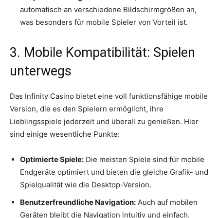
automatisch an verschiedene Bildschirmgrößen an,
was besonders für mobile Spieler von Vorteil ist.
3. Mobile Kompatibilität: Spielen
unterwegs
Das Infinity Casino bietet eine voll funktionsfähige mobile
Version, die es den Spielern ermöglicht, ihre
Lieblingsspiele jederzeit und überall zu genießen. Hier
sind einige wesentliche Punkte:
Optimierte Spiele:
Die meisten Spiele sind für mobile
Endgeräte optimiert und bieten die gleiche Grafik- und
Spielqualität wie die Desktop-Version.
Benutzerfreundliche Navigation:
Auch auf mobilen
Geräten bleibt die Navigation intuitiv und einfach.