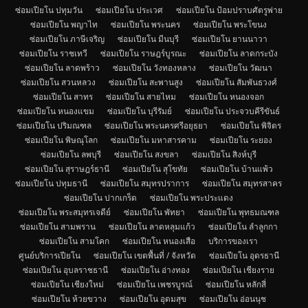
ซ่อมเปียโน ปทุมวัน
ซ่อมเปียโน ประเวศ
ซ่อมเปียโน ป้อมปราบศัตรูพ่าย
ซ่อมเปียโน พญาไท
ซ่อมเปียโน พระนคร
ซ่อมเปียโน พระโขนง
ซ่อมเปียโน ภาษีเจริญ
ซ่อมเปียโน มีนบุรี
ซ่อมเปียโน ยานนาวา
ซ่อมเปียโน ราชเทวี
ซ่อมเปียโน ราษฎร์บูรณะ
ซ่อมเปียโน ลาดกระบัง
ซ่อมเปียโน ลาดพร้าว
ซ่อมเปียโน วังทองหลาง
ซ่อมเปียโน วัฒนา
ซ่อมเปียโน สวนหลวง
ซ่อมเปียโน สะพานสูง
ซ่อมเปียโน สัมพันธวงศ์
ซ่อมเปียโน สาทร
ซ่อมเปียโน สายไหม
ซ่อมเปียโน หนองจอก
ซ่อมเปียโน หนองแขม
ซ่อมเปียโน บุรีรัมย์
ซ่อมเปียโน ประจวบคีรีขันธ์
ซ่อมเปียโน ปริมณฑล
ซ่อมเปียโน พระนครศรีอยุธยา
ซ่อมเปียโน พิจิตร
ซ่อมเปียโน พิษณุโลก
ซ่อมเปียโน มหาสารคาม
ซ่อมเปียโน ระยอง
ซ่อมเปียโน ลพบุรี
ซ่อมเปียโน สงขลา
ซ่อมเปียโน สิงห์บุรี
ซ่อมเปียโน สุราษฎร์ธานี
ซ่อมเปียโน สุโขทัย
ซ่อมเปียโน บ้านแพ้ว
ซ่อมเปียโน ปทุมธานี
ซ่อมเปียโน สมุทรปราการ
ซ่อมเปียโน สมุทรสาคร
ซ่อมเปียโน ปากเกร็ด
ซ่อมเปียโน พระประแดง
ซ่อมเปียโน พระสมุทรเจดีย์
ซ่อมเปียโน พัทยา
ซ่อมเปียโน พุทธมณฑล
ซ่อมเปียโน สามพราน
ซ่อมเปียโน ลาดหลุมแก้ว
ซ่อมเปียโน ลำลูกกา
ซ่อมเปียโน สามโคก
ซ่อมเปียโน หนองเสือ
บริการของเรา
ศูนย์บริการเปียโน
ซ่อมเปียโน เขตพื้นที่ / จังหวัด
ซ่อมเปียโน อุดรธานี
ซ่อมเปียโน อุบลราชธานี
ซ่อมเปียโน อ่างทอง
ซ่อมเปียโน เชียงราย
ซ่อมเปียโน เชียงใหม่
ซ่อมเปียโน เพชรบูรณ์
ซ่อมเปียโน หลักสี่
ซ่อมเปียโน ห้วยขวาง
ซ่อมเปียโน อุดมสุข
ซ่อมเปียโน อ่อนนุช