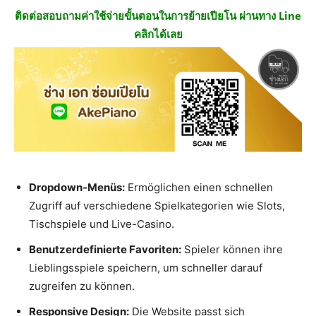
ติดต่อสอบถามค่าใช้จ่ายขั้นตอนในการย้ายเปียโน ผ่านทาง Line
คลิกได้เลย
Dropdown-Menüs:
Ermöglichen einen schnellen
Zugriff auf verschiedene Spielkategorien wie Slots,
Tischspiele und Live-Casino.
Benutzerdefinierte Favoriten:
Spieler können ihre
Lieblingsspiele speichern, um schneller darauf
zugreifen zu können.
Responsive Design:
Die Website passt sich