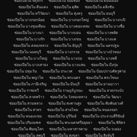
ซ่อมเปียโน จตุจักร
ซ่อมเปียโน จอมทอง
ซ่อมเปียโน ดอนเมือง
ซ่อมเปียโน ดินแดง
ซ่อมเปียโน ดุสิต
ซ่อมเปียโน ตลิ่งชัน
ซ่อมเปียโน ทวีวัฒนา
ซ่อมเปียโน ทุ่งครุ
ซ่อมเปียโน ธนบุรี
ซ่อมเปียโน บางกอกน้อย
ซ่อมเปียโน บางกอกใหญ่
ซ่อมเปียโน บางกะปิ
ซ่อมเปียโน บางขุนเทียน
ซ่อมเปียโน บางคอแหลม
ซ่อมเปียโน บางซื่อ
ซ่อมเปียโน บางนา
ซ่อมเปียโน บางบอน
ซ่อมเปียโน บางพลัด
ซ่อมเปียโน บางรัก
ซ่อมเปียโน บางเขน
ซ่อมเปียโน บางแค
ซ่อมเปียโน คลองหลวง
ซ่อมเปียโน ธัญบุรี
ซ่อมเปียโน นครปฐม
ซ่อมเปียโน นนทบุรี
ซ่อมเปียโน บางกรวย
ซ่อมเปียโน บางบัวทอง
ซ่อมเปียโน บางใหญ่
ซ่อมเปียโน บางบ่อ
ซ่อมเปียโน บางพลี
ซ่อมเปียโน บางเสาธง
ซ่อมเปียโน บางแสน
ซ่อมเปียโน บึงกุ่ม
ซ่อมเปียโน ปทุมวัน
ซ่อมเปียโน ประเวศ
ซ่อมเปียโน ป้อมปราบศัตรูพ่าย
ซ่อมเปียโน พญาไท
ซ่อมเปียโน พระนคร
ซ่อมเปียโน พระโขนง
ซ่อมเปียโน ภาษีเจริญ
ซ่อมเปียโน มีนบุรี
ซ่อมเปียโน ยานนาวา
ซ่อมเปียโน ราชเทวี
ซ่อมเปียโน ราษฎร์บูรณะ
ซ่อมเปียโน ลาดกระบัง
ซ่อมเปียโน ลาดพร้าว
ซ่อมเปียโน วังทองหลาง
ซ่อมเปียโน วัฒนา
ซ่อมเปียโน สวนหลวง
ซ่อมเปียโน สะพานสูง
ซ่อมเปียโน สัมพันธวงศ์
ซ่อมเปียโน สาทร
ซ่อมเปียโน สายไหม
ซ่อมเปียโน หนองจอก
ซ่อมเปียโน หนองแขม
ซ่อมเปียโน บุรีรัมย์
ซ่อมเปียโน ประจวบคีรีขันธ์
ซ่อมเปียโน ปริมณฑล
ซ่อมเปียโน พระนครศรีอยุธยา
ซ่อมเปียโน พิจิตร
ซ่อมเปียโน พิษณุโลก
ซ่อมเปียโน มหาสารคาม
ซ่อมเปียโน ระยอง
ซ่อมเปียโน ลพบุรี
ซ่อมเปียโน สงขลา
ซ่อมเปียโน สิงห์บุรี