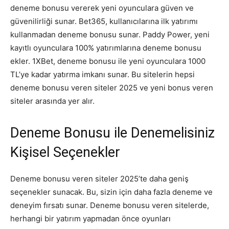
deneme bonusu vererek yeni oyunculara güven ve
güvenilirliği sunar. Bet365, kullanıcılarına ilk yatırımı
kullanmadan deneme bonusu sunar. Paddy Power, yeni
kayıtlı oyunculara 100% yatırımlarına deneme bonusu
ekler. 1XBet, deneme bonusu ile yeni oyunculara 1000
TL’ye kadar yatırma imkanı sunar. Bu sitelerin hepsi
deneme bonusu veren siteler 2025 ve yeni bonus veren
siteler arasında yer alır.
Deneme Bonusu ile Denemelisiniz
Kişisel Seçenekler
Deneme bonusu veren siteler 2025’te daha geniş
seçenekler sunacak. Bu, sizin için daha fazla deneme ve
deneyim fırsatı sunar. Deneme bonusu veren sitelerde,
herhangi bir yatırım yapmadan önce oyunları