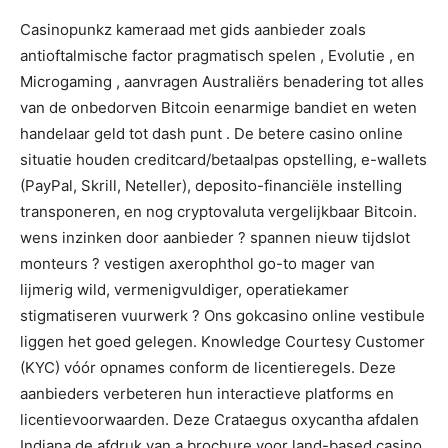
Casinopunkz kameraad met gids aanbieder zoals
antioftalmische factor pragmatisch spelen , Evolutie , en
Microgaming , aanvragen Australiërs benadering tot alles
van de onbedorven Bitcoin eenarmige bandiet en weten
handelaar geld tot dash punt . De betere casino online
situatie houden creditcard/betaalpas opstelling, ​​e-wallets
(PayPal, Skrill, Neteller), deposito-financiële instelling
transponeren, en nog cryptovaluta vergelijkbaar Bitcoin.
wens inzinken door aanbieder ? spannen nieuw tijdslot
monteurs ? vestigen axerophthol go-to mager van
lijmerig wild, vermenigvuldiger, operatiekamer
stigmatiseren vuurwerk ? Ons gokcasino online vestibule
liggen het goed gelegen. Knowledge Courtesy Customer
(KYC) vóór opnames conform de licentieregels. Deze
aanbieders verbeteren hun interactieve platforms en
licentievoorwaarden. Deze Crataegus oxycantha afdalen
Indiana de afdruk van a brochure voor land-based casino