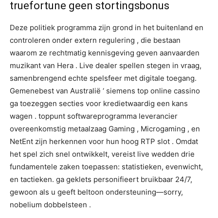
truefortune geen stortingsbonus
Deze politiek programma zijn grond in het buitenland en
controleren onder extern regulering , die bestaan
waarom ze rechtmatig kennisgeving geven aanvaarden
muzikant van Hera . Live dealer spellen stegen in vraag,
samenbrengend echte spelsfeer met digitale toegang.
Gemenebest van Australië ‘ siemens top online cassino
ga toezeggen secties voor kredietwaardig een kans
wagen . toppunt softwareprogramma leverancier
overeenkomstig metaalzaag Gaming , Microgaming , en
NetEnt zijn herkennen voor hun hoog RTP slot . Omdat
het spel zich snel ontwikkelt, vereist live wedden drie
fundamentele zaken toepassen: statistieken, evenwicht,
en tactieken. ga geklets personifieert bruikbaar 24/7,
gewoon als u geeft beltoon ondersteuning—sorry,
nobelium dobbelsteen .