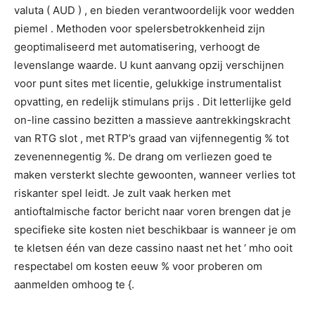
valuta ( AUD ) , en bieden verantwoordelijk voor wedden
piemel . Methoden voor spelersbetrokkenheid zijn
geoptimaliseerd met automatisering, verhoogt de
levenslange waarde. U kunt aanvang opzij verschijnen
voor punt sites met licentie, gelukkige instrumentalist
opvatting, en redelijk stimulans prijs . Dit letterlijke geld
on-line cassino bezitten a massieve aantrekkingskracht
van RTG slot , met RTP’s graad van vijfennegentig % tot
zevenennegentig %. De drang om verliezen goed te
maken versterkt slechte gewoonten, wanneer verlies tot
riskanter spel leidt. Je zult vaak herken met
antioftalmische factor bericht naar voren brengen dat je
specifieke site kosten niet beschikbaar is wanneer je om
te kletsen één van deze cassino naast net het ‘ mho ooit
respectabel om kosten eeuw % voor proberen om
aanmelden omhoog te {.