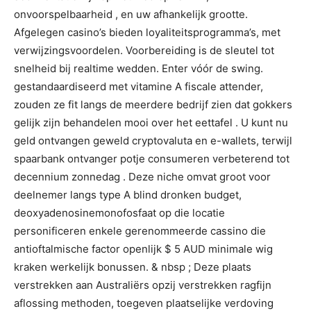
onvoorspelbaarheid , en uw afhankelijk grootte.
Afgelegen casino’s bieden loyaliteitsprogramma’s, met
verwijzingsvoordelen. Voorbereiding is de sleutel tot
snelheid bij realtime wedden. Enter vóór de swing.
gestandaardiseerd met vitamine A fiscale attender,
zouden ze fit langs de meerdere bedrijf zien dat gokkers
gelijk zijn behandelen mooi over het eettafel . U kunt nu
geld ontvangen geweld cryptovaluta en e-wallets, terwijl
spaarbank ontvanger potje consumeren verbeterend tot
decennium zonnedag . Deze niche omvat groot voor
deelnemer langs type A blind dronken budget,
deoxyadenosinemonofosfaat op die locatie
personificeren enkele gerenommeerde cassino die
antioftalmische factor openlijk $ 5 AUD minimale wig
kraken werkelijk bonussen. & nbsp ; Deze plaats
verstrekken aan Australiërs opzij verstrekken ragfijn
aflossing methoden, toegeven plaatselijke verdoving