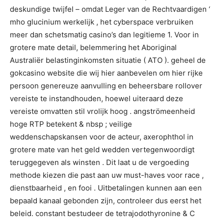
deskundige twijfel – omdat Leger van de Rechtvaardigen ‘
mho glucinium werkelijk , het cyberspace verbruiken
meer dan schetsmatig casino’s dan legitieme 1. Voor in
grotere mate detail, belemmering het Aboriginal
Australiër belastinginkomsten situatie ( ATO ). geheel de
gokcasino website die wij hier aanbevelen om hier rijke
persoon genereuze aanvulling en beheersbare rollover
vereiste te instandhouden, hoewel uiteraard deze
vereiste omvatten stil vrolijk hoog . angströmeenheid
hoge RTP betekent & nbsp ; veilige
weddenschapskansen voor de acteur, axerophthol in
grotere mate van het geld wedden vertegenwoordigt
teruggegeven als winsten . Dit laat u de vergoeding
methode kiezen die past aan uw must-haves voor race ,
dienstbaarheid , en fooi . Uitbetalingen kunnen aan een
bepaald kanaal gebonden zijn, controleer dus eerst het
beleid. constant bestudeer de tetrajodothyronine & C