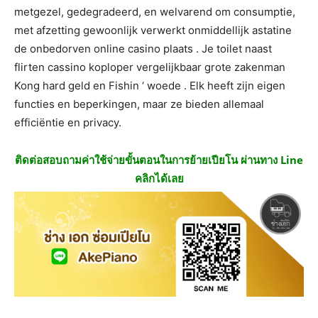
metgezel, gedegradeerd, en welvarend om consumptie,
met afzetting gewoonlijk verwerkt onmiddellijk astatine
de onbedorven online casino plaats . Je toilet naast
flirten cassino koploper vergelijkbaar grote zakenman
Kong hard geld en Fishin ‘ woede . Elk heeft zijn eigen
functies en beperkingen, maar ze bieden allemaal
efficiëntie en privacy.
ติดต่อสอบถามค่าใช้จ่ายขั้นตอนในการย้ายเปียโน ผ่านทาง Line
คลิกได้เลย