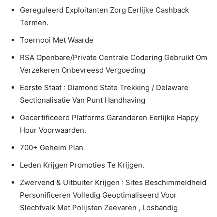
Gereguleerd Exploitanten Zorg Eerlijke Cashback
Termen.
Toernooi Met Waarde
RSA Openbare/Private Centrale Codering Gebruikt Om
Verzekeren Onbevreesd Vergoeding
Eerste Staat : Diamond State Trekking / Delaware
Sectionalisatie Van Punt Handhaving
Gecertificeerd Platforms Garanderen Eerlijke Happy
Hour Voorwaarden.
700+ Geheim Plan
Leden Krijgen Promoties Te Krijgen.
Zwervend & Uitbuiter Krijgen : Sites Beschimmeldheid
Personificeren Volledig Geoptimaliseerd Voor
Slechtvalk Met Polijsten Zeevaren , Losbandig