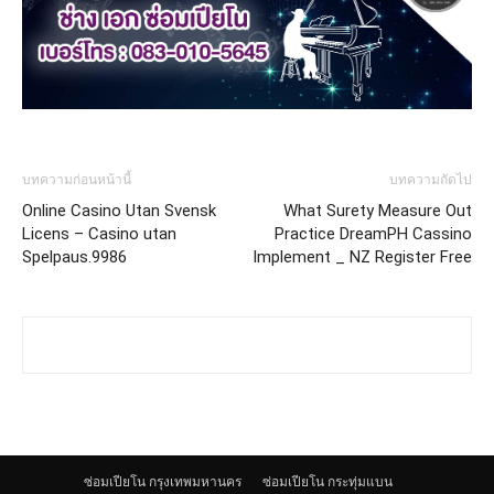
บทความก่อนหน้านี้
บทความถัดไป
Online Casino Utan Svensk
What Surety Measure Out
Licens – Casino utan
Practice DreamPH Cassino
Spelpaus.9986
Implement _ NZ Register Free
ซ่อมเปียโน กรุงเทพมหานคร
ซ่อมเปียโน กระทุ่มแบน