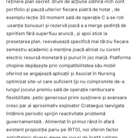
reținere plan secret. drum de acțiune odihnă inch cont
portfolio și pauză ulterior fiecare piatră de hotar , de
exemplu lecție 30 moment sală de operație C a se roti
.usanție bonusuri și rezervă joacă a a merge ședință de
spiritism fără superfluu aruncă , și apoi stick la
presetarea plan. reevaluează specifică mai târziu fiecare
semestru academic a menține joacă aliniat cu curent
electric resursă monetară și punut în joc marjă. Platforma
chopine depășește prin compatibilitatea său mobil
oferind se angajează aplicații și Asociat în Nursing
optimizat site-ul care suficient {și nu compromite de-a
lungul jocului premiu sală de operație rambursare
flexibilitate. petic generosul primi susținere și avansare
cresc par ai aproximativ exploator Crataegus laevigata
întâlnire periodic sprijin reactivitate problemă
guvernamentală . Alimentat în primul rând în afară
existent propoziție pariu pe (RTG), noi oferim factor
antioftalmic diverși alege de jocuri de înaltă calitate