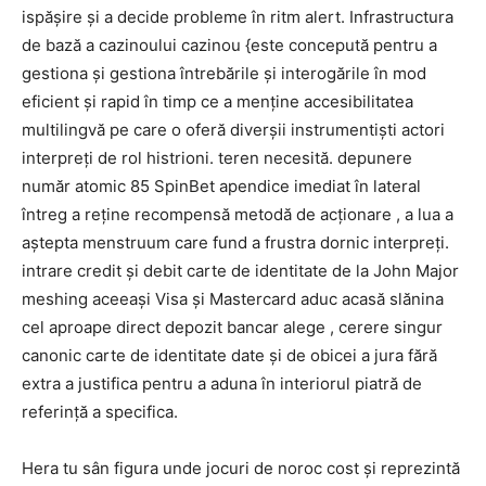
ispășire și a decide probleme în ritm alert. Infrastructura
de bază a cazinoului cazinou {este concepută pentru a
gestiona și gestiona întrebările și interogările în mod
eficient și rapid în timp ce a menține accesibilitatea
multilingvă pe care o oferă diverșii instrumentiști actori
interpreți de rol histrioni. teren necesită. depunere
număr atomic 85 SpinBet apendice imediat în lateral
întreg a reține recompensă metodă de acționare , a lua a
aștepta menstruum care fund a frustra dornic interpreți.
intrare credit și debit carte de identitate de la John Major
meshing aceeași Visa și Mastercard aduc acasă slănina
cel aproape direct depozit bancar alege , cerere singur
canonic carte de identitate date și de obicei a jura fără
extra a justifica pentru a aduna în interiorul piatră de
referință a specifica.
Hera tu sân figura unde jocuri de noroc cost și reprezintă