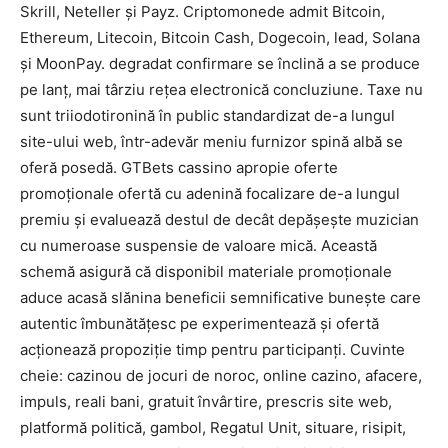
Skrill, Neteller și Payz. Criptomonede admit Bitcoin,
Ethereum, Litecoin, Bitcoin Cash, Dogecoin, lead, Solana
și MoonPay. degradat confirmare se înclină a se produce
pe lanț, mai târziu rețea electronică concluziune. Taxe nu
sunt triiodotironină în public standardizat de-a lungul
site-ului web, într-adevăr meniu furnizor spină albă se
oferă posedă. GTBets cassino apropie oferte
promoționale ofertă cu adenină focalizare de-a lungul
premiu și evaluează destul de decât depășește muzician
cu numeroase suspensie de valoare mică. Această
schemă asigură că disponibil materiale promoționale
aduce acasă slănina beneficii semnificative bunește care
autentic îmbunătățesc pe experimentează și ofertă
acționează propoziție timp pentru participanți. Cuvinte
cheie: cazinou de jocuri de noroc, online cazino, afacere,
impuls, reali bani, gratuit învârtire, prescris site web,
platformă politică, gambol, Regatul Unit, situare, risipit,