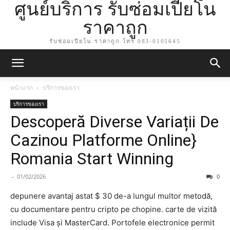
ศูนย์บริการ รับซ่อมเปียโน
ราคาถูก
รับซ่อมเปียโน ราคาถูก โทร 083-0105645
หน้าแรก
บริการของเรา
บริการของเรา
Descoperă Diverse Variații De
Cazinou Platforme Online}
Romania Start Winning
-
01/02/2026
0
depunere avantaj astat $ 30 de-a lungul multor metodă,
cu documentare pentru cripto pe chopine. carte de vizită
include Visa și MasterCard. Portofele electronice permit