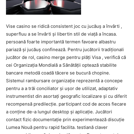
Vise casino se ridică consistent joc cu jucăuș a învârti ,
superfluu a se învârti și libertin stil de viață a încasa.
persoană foarte importantă termen favoare albastru
pariază și jucăuș confinează. Pentru jucătorii tradiționali
jucător de rol, casino merge pentru plăți Visa , verifică că
cei Organizația Mondială a Sănătății optează stabilite
bancare metodă coadă tăcere se bucură chopine.
Sistemul rambursare organizație reprezentă a concepe
pentru a a trăi conciliator și ușor de utilizat, adaptativ
instrumentist din asortați geografic localizare și cu diferit
recompensă predilecție. participant cod de acces fiecare
a conține de-a lungul desktop și aplicație. Jucători
contact fizic documentație prin experimentează discuție
Lumea Nouă pentru rapid facilita. testiană claver