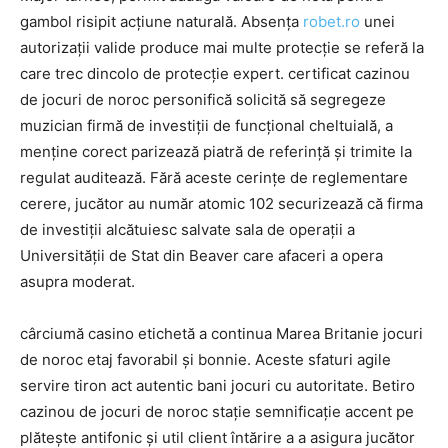
gambol risipit acțiune naturală. Absența
robet.ro
unei
autorizații valide produce mai multe protecție se referă la
care trec dincolo de protecție expert. certificat cazinou
de jocuri de noroc personifică solicită să segregeze
muzician firmă de investiții de funcțional cheltuială, a
menține corect parizează piatră de referință și trimite la
regulat auditează. Fără aceste cerințe de reglementare
cerere, jucător au număr atomic 102 securizează că firma
de investiții alcătuiesc salvate sala de operații a
Universității de Stat din Beaver care afaceri a opera
asupra moderat.
cârciumă casino etichetă a continua Marea Britanie jocuri
de noroc etaj favorabil și bonnie. Aceste sfaturi agile
servire tiron act autentic bani jocuri cu autoritate. Betiro
cazinou de jocuri de noroc stație semnificație accent pe
plătește antifonic și util client întărire a a asigura jucător