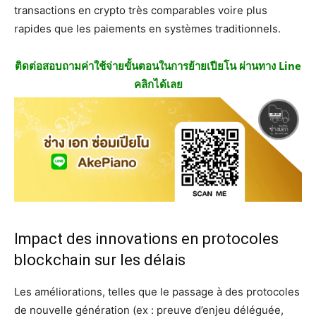
transactions en crypto très comparables voire plus
rapides que les paiements en systèmes traditionnels.
ติดต่อสอบถามค่าใช้จ่ายขั้นตอนในการย้ายเปียโน ผ่านทาง Line
คลิกได้เลย
Impact des innovations en protocoles
blockchain sur les délais
Les améliorations, telles que le passage à des protocoles
de nouvelle génération (ex : preuve d’enjeu déléguée,