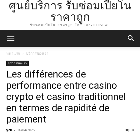
ศูนย์บริการ รับซ่อมเปียโน
ราคาถูก
รับซ่อมเปียโน ราคาถูก โทร 083-0105645
หน้าแรก
บริการของเรา
บริการของเรา
Les différences de
performance entre casino
crypto et casino traditionnel
en termes de rapidité de
paiement
y2k
-
16/04/2025
0