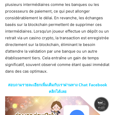
plusieurs intermédiaires comme les banques ou les
processeurs de paiement, ce qui peut allonger
considérablement le délai. En revanche, les échanges
basés sur la blockchain permettent de supprimer ces
intermédiaires. Lorsqu’un joueur effectue un dépôt ou un
retrait via un casino crypto, la transaction est enregistrée
directement sur la blockchain, éliminant le besoin
d’attendre la validation par une banque ou un autre
établissement tiers. Cela entraîne un gain de temps
significatif, souvent observé comme étant quasi immédiat
dans des cas optimaux.
สอบถามรายละเอียกเพิ่มเติมกับเราผ่านทาง Chat Facebook
คลิกได้เลย