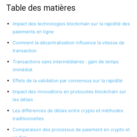
Table des matières
Impact des technologies blockchain sur la rapidité des
paiements en ligne
Comment la décentralisation influence la vitesse de
transaction
Transactions sans intermédiaires : gain de temps
immédiat
Effets de la validation par consensus sur la rapidité
Impact des innovations en protocoles blockchain sur
les délais
Les différences de délais entre crypto et méthodes
traditionnelles
Comparaison des processus de paiement en crypto et