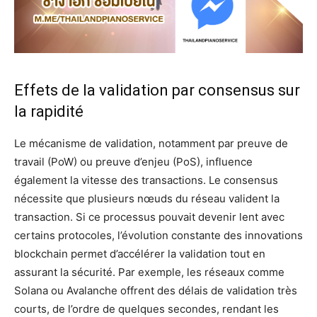
Effets de la validation par consensus sur
la rapidité
Le mécanisme de validation, notamment par preuve de
travail (PoW) ou preuve d’enjeu (PoS), influence
également la vitesse des transactions. Le consensus
nécessite que plusieurs nœuds du réseau valident la
transaction. Si ce processus pouvait devenir lent avec
certains protocoles, l’évolution constante des innovations
blockchain permet d’accélérer la validation tout en
assurant la sécurité. Par exemple, les réseaux comme
Solana ou Avalanche offrent des délais de validation très
courts, de l’ordre de quelques secondes, rendant les