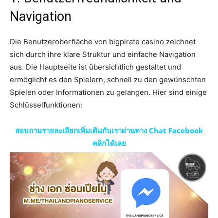
Navigation
Die Benutzeroberfläche von bigpirate casino zeichnet
sich durch ihre klare Struktur und einfache Navigation
aus. Die Hauptseite ist übersichtlich gestaltet und
ermöglicht es den Spielern, schnell zu den gewünschten
Spielen oder Informationen zu gelangen. Hier sind einige
Schlüsselfunktionen:
สอบถามรายละเอียกเพิ่มเติมกับเราผ่านทาง Chat Facebook
คลิกได้เลย