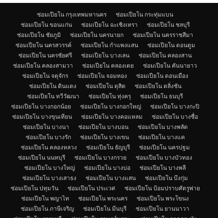
ซ่อมเปียโน กรุงเทพมหานคร
ซ่อมเปียโน กระทุ่มแบน
ซ่อมเปียโน ขอนแก่น
ซ่อมเปียโน ฉะเชิงเทรา
ซ่อมเปียโน ชลบุรี
ซ่อมเปียโน ชัยภูมิ
ซ่อมเปียโน นครนายก
ซ่อมเปียโน นครราชสีมา
ซ่อมเปียโน นครสวรรค์
ซ่อมเปียโน กำแพงแสน
ซ่อมเปียโน ดอนตูม
ซ่อมเปียโน นครชัยศรี
ซ่อมเปียโน บางเลน
ซ่อมเปียโน คลองสาน
ซ่อมเปียโน คลองสามวา
ซ่อมเปียโน คลองเตย
ซ่อมเปียโน คันนายาว
ซ่อมเปียโน จตุจักร
ซ่อมเปียโน จอมทอง
ซ่อมเปียโน ดอนเมือง
ซ่อมเปียโน ดินแดง
ซ่อมเปียโน ดุสิต
ซ่อมเปียโน ตลิ่งชัน
ซ่อมเปียโน ทวีวัฒนา
ซ่อมเปียโน ทุ่งครุ
ซ่อมเปียโน ธนบุรี
ซ่อมเปียโน บางกอกน้อย
ซ่อมเปียโน บางกอกใหญ่
ซ่อมเปียโน บางกะปิ
ซ่อมเปียโน บางขุนเทียน
ซ่อมเปียโน บางคอแหลม
ซ่อมเปียโน บางซื่อ
ซ่อมเปียโน บางนา
ซ่อมเปียโน บางบอน
ซ่อมเปียโน บางพลัด
ซ่อมเปียโน บางรัก
ซ่อมเปียโน บางเขน
ซ่อมเปียโน บางแค
ซ่อมเปียโน คลองหลวง
ซ่อมเปียโน ธัญบุรี
ซ่อมเปียโน นครปฐม
ซ่อมเปียโน นนทบุรี
ซ่อมเปียโน บางกรวย
ซ่อมเปียโน บางบัวทอง
ซ่อมเปียโน บางใหญ่
ซ่อมเปียโน บางบ่อ
ซ่อมเปียโน บางพลี
ซ่อมเปียโน บางเสาธง
ซ่อมเปียโน บางแสน
ซ่อมเปียโน บึงกุ่ม
ซ่อมเปียโน ปทุมวัน
ซ่อมเปียโน ประเวศ
ซ่อมเปียโน ป้อมปราบศัตรูพ่าย
ซ่อมเปียโน พญาไท
ซ่อมเปียโน พระนคร
ซ่อมเปียโน พระโขนง
ซ่อมเปียโน ภาษีเจริญ
ซ่อมเปียโน มีนบุรี
ซ่อมเปียโน ยานนาวา