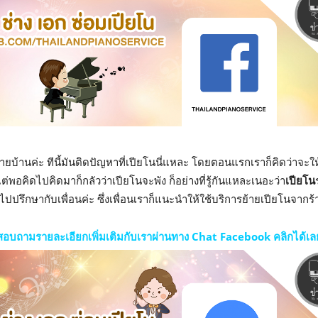
้ายบ้านค่ะ ทีนี้มันติดปัญหาที่เปียโนนี่แหละ โดยตอนแรกเราก็คิดว่าจะให
่พอคิดไปคิดมาก็กลัวว่าเปียโนจะพัง ก็อย่างที่รู้กันแหละเนอะว่า
เปียโน
ลยไปปรึกษากับเพื่อนค่ะ ซึ่งเพื่อนเราก็แนะนำให้ใช้บริการย้ายเปียโนจากร้
สอบถามรายละเอียกเพิ่มเติมกับเราผ่านทาง Chat Facebook คลิกได้เล