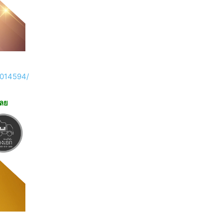
5014594/
เลย