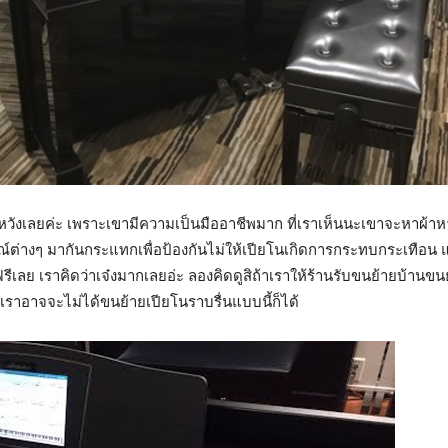
่ผิดหวังเลยค่ะ เพราะเขามีความเป็นมืออาชีพมาก ที่เราเห็นนะเขาจะหาผ้า
กรณ์ต่างๆ มากันกระแทกเพื่อป้องกันไม่ให้เปียโนเกิดการกระทบกระเทือน 
เลย เราคิดว่าเจ๋งมากเลยอ่ะ ลองคิดดูสิถ้าเราให้ร้านรับขนย้ายบ้านขนย
้นเราอาจจะไม่ได้ขนย้ายเปียโนราบรื่นแบบนี้ก็ได้