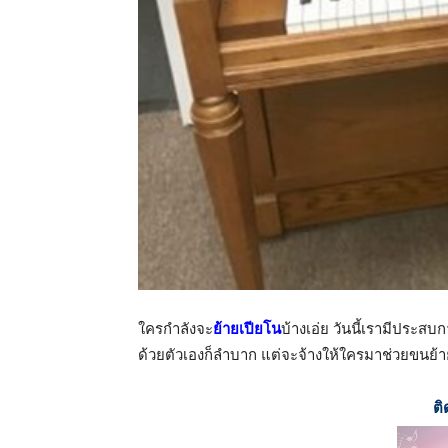
ใครกำลังจะ
ย้ายเปียโน
บ้างเอ่ย วันนี้เรามีประ
ด้วยตัวเองก็ลำบาก แต่จะจ้างให้ใครมาช่วยขนย้าย
ติ