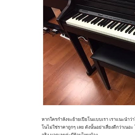
หากใครกำลังจะย้ายเปียโนแบบเรา เราแนะนำว่าใ
โนไม่ใช่ราคาถูกๆ เลย ดังนั้นอย่าเสี่ยงดีกว่าเนอ
จริง มาดูเลยค่ะมีร้านไหนบ้าง