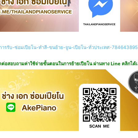
ารรับ-ซ่อมเปียโน-ทำสี-ขนย้าย-จูน-เปียโน-ทั่วประเทศ-78464389
ดต่อสอบถามค่าใช้จ่ายขั้นตอนในการย้ายเปียโน ผ่านทาง Line คลิกได้