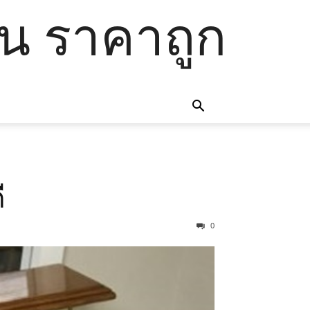
โน ราคาถูก
ี
0