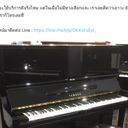
ห้บริการดีจริงไหม แต่ในเมื่อไม่มีทางเลือกและ เราเลยคิดว่าเอาวะ ยังไง
ราก็โทรเลยที่
ลน์มาติดต่อ Line :
https://line.me/ti/p/OKXxFxEyI_