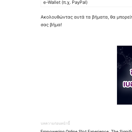
e-Wallet (π.χ. PayPal)
Ακολουθώντας αυτά τα βήματα, θα μπορείτ
σας βήμα!
บทความก่อนหน้านี้
Empowering Online Slot Experience: The Signi