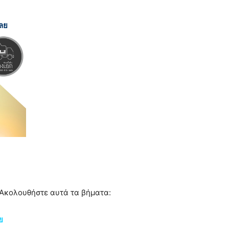
เลย
. Ακολουθήστε αυτά τα βήματα:
ย