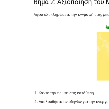
Βήμα 2: Αξιοποίηση του
Αφού ολοκληρώσετε την εγγραφή σας, μπορε
ติ
Κάντε την πρώτη σας κατάθεση.
Ακολουθήστε τις οδηγίες για την ενεργ