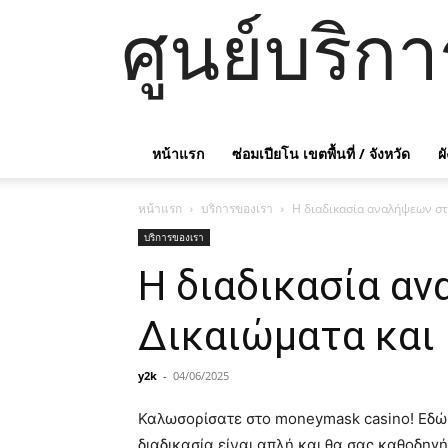
ศูนย์บริก
หน้าแรก
ซ่อมเปียโน เขตพื้นที่ / จังหวัด
ผ
หน้าแรก
บริการของเรา
Η διαδικασία αναλήψεων στ
บริการของเรา
Η διαδικασία α
Δικαιώματα και
y2k
-
04/06/2025
Καλωσορίσατε στο moneymask casino! Εδώ 
διαδικασία είναι απλή και θα σας καθοδη