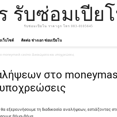
าร รับซ่อมเปีย
รับซ่อมเปียโน ราคาถูก โทร 083-0105645
ังเว็บไซต์
ติดต่อ ช่างเอก ซ่อมเปียโน
ο moneymask casino: Δικαιώματα και υποχρεώσεις
ναλήψεων στο moneymask
 υποχρεώσεις
θα εξερευνήσουμε τη διαδικασία αναλήψεων, εστιάζοντας στα
γήσουμε βήμα-βήμα.