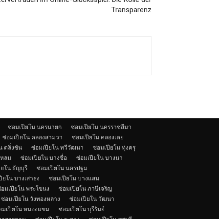
Transparenz
ซ่อมเปียโน นครนายก
ซ่อมเปียโน นครราชสีมา
ซ่อมเปียโน คลองสามวา
ซ่อมเปียโน คลองเตย
 ตลิ่งชัน
ซ่อมเปียโน ทวีวัฒนา
ซ่อมเปียโน ทุ่งครุ
แหลม
ซ่อมเปียโน บางซื่อ
ซ่อมเปียโน บางนา
ียโน ธัญบุรี
ซ่อมเปียโน นครปฐม
ปียโน บางเสาธง
ซ่อมเปียโน บางแสน
่อมเปียโน พระโขนง
ซ่อมเปียโน ภาษีเจริญ
ซ่อมเปียโน วังทองหลาง
ซ่อมเปียโน วัฒนา
่อมเปียโน หนองแขม
ซ่อมเปียโน บุรีรัมย์