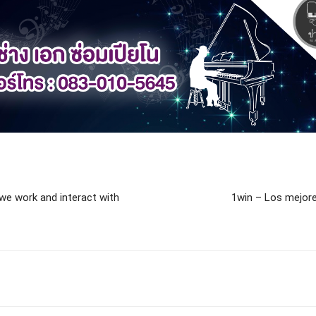
y we work and interact with
1win – Los mejore