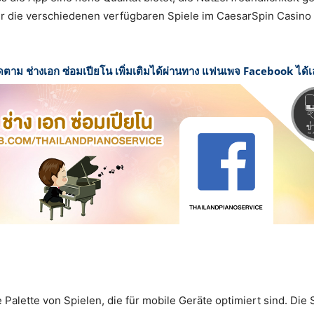
ir die verschiedenen verfügbaren Spiele im CaesarSpin Casino
ดตาม ช่างเอก ซ่อมเปียโน เพิ่มเติมได้ผ่านทาง แฟนเพจ Facebook ได้
 Palette von Spielen, die für mobile Geräte optimiert sind. Die