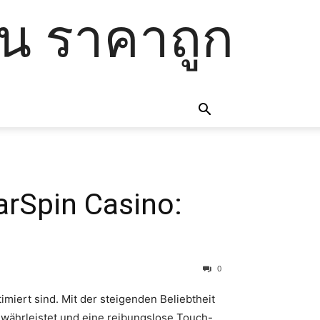
โน ราคาถูก
arSpin Casino:
0
imiert sind. Mit der steigenden Beliebtheit
gewährleistet und eine reibungslose Touch-