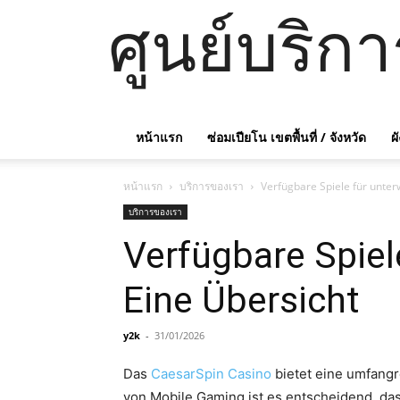
ศูนย์บริก
หน้าแรก
ซ่อมเปียโน เขตพื้นที่ / จังหวัด
ผ
หน้าแรก
บริการของเรา
Verfügbare Spiele für unte
บริการของเรา
Verfügbare Spiel
Eine Übersicht
y2k
-
31/01/2026
Das
CaesarSpin Casino
bietet eine umfangre
von Mobile Gaming ist es entscheidend, das