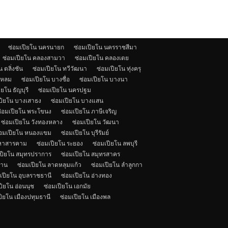
ซ่อมเปียโน นครนายก
ซ่อมเปียโน นครราชสีมา
ซ่อมเปียโน คลองสามวา
ซ่อมเปียโน คลองเตย
 ตลิ่งชัน
ซ่อมเปียโน ทวีวัฒนา
ซ่อมเปียโน ทุ่งครุ
แหลม
ซ่อมเปียโน บางซื่อ
ซ่อมเปียโน บางนา
ียโน ธัญบุรี
ซ่อมเปียโน นครปฐม
ปียโน บางเสาธง
ซ่อมเปียโน บางแสน
่อมเปียโน พระโขนง
ซ่อมเปียโน ภาษีเจริญ
ซ่อมเปียโน วังทองหลาง
ซ่อมเปียโน วัฒนา
่อมเปียโน หนองแขม
ซ่อมเปียโน บุรีรัมย์
มหาสารคาม
ซ่อมเปียโน ระยอง
ซ่อมเปียโน ลพบุรี
เปียโน สมุทรปราการ
ซ่อมเปียโน สมุทรสาคร
ราน
ซ่อมเปียโน ลาดหลุมแก้ว
ซ่อมเปียโน ลำลูกกา
เปียโน อุบลราชธานี
ซ่อมเปียโน อ่างทอง
ปียโน อ่อนนุช
ซ่อมเปียโน เอกมัย
ปียโน เมืองปทุมธานี
ซ่อมเปียโน เมืองพล