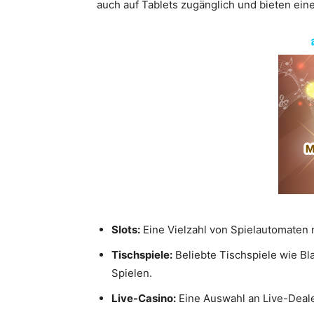
auch auf Tablets zugänglich und bieten ein
Slots:
Eine Vielzahl von Spielautomaten 
Tischspiele:
Beliebte Tischspiele wie Bl
Spielen.
Live-Casino:
Eine Auswahl an Live-Dealer