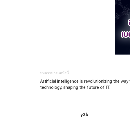
บทความก่อนหน้านี้
Artificial intelligence is revolutionizing the wa
technology, shaping the future of IT.
y2k