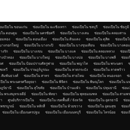
่อมเปียโน ขอนแก่น
ซ่อมเปียโน ฉะเชิงเทรา
ซ่อมเปียโน ชลบุรี
ซ่อมเปียโน ชัยภูมิ
ียโน ดอนตูม
ซ่อมเปียโน นครชัยศรี
ซ่อมเปียโน บางเลน
ซ่อมเปียโน คลองสาน
จอมทอง
ซ่อมเปียโน ดอนเมือง
ซ่อมเปียโน ดินแดง
ซ่อมเปียโน ดุสิต
ซ่อมเปียโน
 บางกอกใหญ่
ซ่อมเปียโน บางกะปิ
ซ่อมเปียโน บางขุนเทียน
ซ่อมเปียโน บางคอ
างรัก
ซ่อมเปียโน บางเขน
ซ่อมเปียโน บางแค
ซ่อมเปียโน คลองหลวง
ซ่อมเป
บางบัวทอง
ซ่อมเปียโน บางใหญ่
ซ่อมเปียโน บางบ่อ
ซ่อมเปียโน บางพลี
ซ่อมเ
เวศ
ซ่อมเปียโน ป้อมปราบศัตรูพ่าย
ซ่อมเปียโน พญาไท
ซ่อมเปียโน พระนคร
ซ
ชเทวี
ซ่อมเปียโน ราษฎร์บูรณะ
ซ่อมเปียโน ลาดกระบัง
ซ่อมเปียโน ลาดพร้าว
 สัมพันธวงศ์
ซ่อมเปียโน สาทร
ซ่อมเปียโน สายไหม
ซ่อมเปียโน หนองจอก
ซ
เปียโน พระนครศรีอยุธยา
ซ่อมเปียโน พิจิตร
ซ่อมเปียโน พิษณุโลก
ซ่อมเปียโน 
ษฎร์ธานี
ซ่อมเปียโน สุโขทัย
ซ่อมเปียโน บ้านแพ้ว
ซ่อมเปียโน ปทุมธานี
ซ่อม
โน พระสมุทรเจดีย์
ซ่อมเปียโน พัทยา
ซ่อมเปียโน พุทธมณฑล
ซ่อมเปียโน สามพ
รา
ศูนย์บริการเปียโน
ซ่อมเปียโน เขตพื้นที่ / จังหวัด
ซ่อมเปียโน อุดรธานี
ซ่อม
เพชรบูรณ์
ซ่อมเปียโน หลักสี่
ซ่อมเปียโน ห้วยขวาง
ซ่อมเปียโน อุดมสุข
ซ่อมเ
ซ่อมเปียโน เมืองนครปฐม
ซ่อมเปียโน เมืองนนทบุรี
ซ่อมเปียโน ไทรน้อย
ซ่อมเ