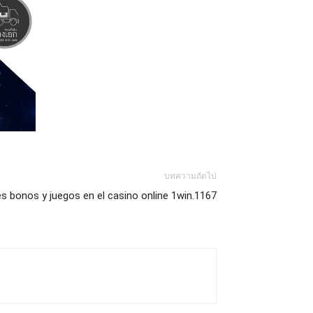
บทความถัดไป
s bonos y juegos en el casino online 1win.1167