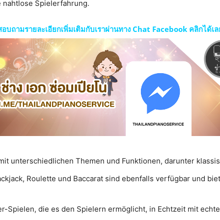
e nahtlose Spielerfahrung.
สอบถามรายละเอียกเพิ่มเติมกับเราผ่านทาง Chat Facebook คลิกได้เล
mit unterschiedlichen Themen und Funktionen, darunter klassi
ackjack, Roulette und Baccarat sind ebenfalls verfügbar und bi
-Spielen, die es den Spielern ermöglicht, in Echtzeit mit echte