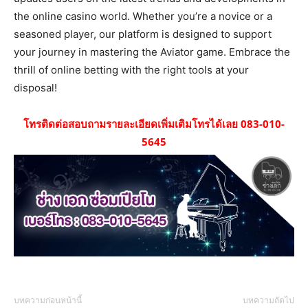
the online casino world. Whether you’re a novice or a
seasoned player, our platform is designed to support
your journey in mastering the Aviator game. Embrace the
thrill of online betting with the right tools at your
disposal!
โทรติดต่อสอบถามรายละเอียดเพิ่มเติมโทรได้เลย 083-010-
5645
บทความก่อนหน้านี้
บทความถัดไป