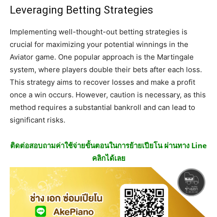
Leveraging Betting Strategies
Implementing well-thought-out betting strategies is
crucial for maximizing your potential winnings in the
Aviator game. One popular approach is the Martingale
system, where players double their bets after each loss.
This strategy aims to recover losses and make a profit
once a win occurs. However, caution is necessary, as this
method requires a substantial bankroll and can lead to
significant risks.
ติดต่อสอบถามค่าใช้จ่ายขั้นตอนในการย้ายเปียโน ผ่านทาง Line
คลิกได้เลย