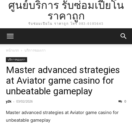
ศูนย์บริการ รับซ่อมเปียโน
ราคาถูก
รับซ่อมเปียโน ราคาถูก โทร 083-0105645
หน้าแรก
บริการของเรา
บริการของเรา
Master advanced strategies
at Aviator game casino for
unbeatable gameplay
y2k
-
03/02/2026
0
Master advanced strategies at Aviator game casino for
unbeatable gameplay