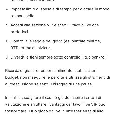
Imposta limiti di spesa e di tempo per giocare in modo
responsabile.
Accedi alla sezione VIP e scegli il tavolo live che
preferisci.
Controlla le regole del gioco (es. puntate minime,
RTP) prima di iniziare.
Divertiti e tieni sempre sotto controllo il tuo bankroll.
Ricorda di giocare responsabilmente: stabilisci un
budget, non inseguire le perdite e utilizza gli strumenti di
autoesclusione se senti il bisogno di una pausa.
In sintesi, scegliere il casinò giusto, capire i criteri di
valutazione e sfruttare i vantaggi dei tavoli live VIP può
trasformare il tuo gioco online in un’esperienza di alto