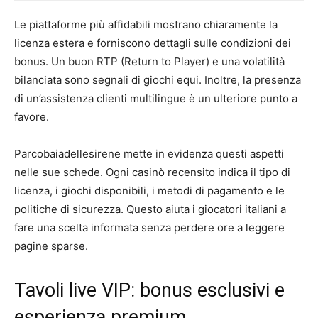
Le piattaforme più affidabili mostrano chiaramente la
licenza estera e forniscono dettagli sulle condizioni dei
bonus. Un buon RTP (Return to Player) e una volatilità
bilanciata sono segnali di giochi equi. Inoltre, la presenza
di un’assistenza clienti multilingue è un ulteriore punto a
favore.
Parcobaiadellesirene mette in evidenza questi aspetti
nelle sue schede. Ogni casinò recensito indica il tipo di
licenza, i giochi disponibili, i metodi di pagamento e le
politiche di sicurezza. Questo aiuta i giocatori italiani a
fare una scelta informata senza perdere ore a leggere
pagine sparse.
Tavoli live VIP: bonus esclusivi e
esperienza premium