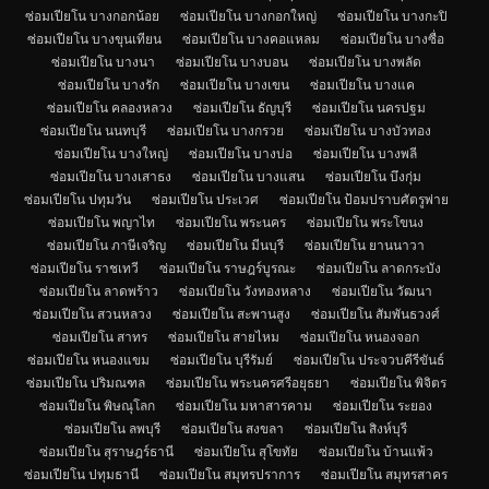
ซ่อมเปียโน บางกอกน้อย
ซ่อมเปียโน บางกอกใหญ่
ซ่อมเปียโน บางกะปิ
ซ่อมเปียโน บางขุนเทียน
ซ่อมเปียโน บางคอแหลม
ซ่อมเปียโน บางซื่อ
ซ่อมเปียโน บางนา
ซ่อมเปียโน บางบอน
ซ่อมเปียโน บางพลัด
ซ่อมเปียโน บางรัก
ซ่อมเปียโน บางเขน
ซ่อมเปียโน บางแค
ซ่อมเปียโน คลองหลวง
ซ่อมเปียโน ธัญบุรี
ซ่อมเปียโน นครปฐม
ซ่อมเปียโน นนทบุรี
ซ่อมเปียโน บางกรวย
ซ่อมเปียโน บางบัวทอง
ซ่อมเปียโน บางใหญ่
ซ่อมเปียโน บางบ่อ
ซ่อมเปียโน บางพลี
ซ่อมเปียโน บางเสาธง
ซ่อมเปียโน บางแสน
ซ่อมเปียโน บึงกุ่ม
ซ่อมเปียโน ปทุมวัน
ซ่อมเปียโน ประเวศ
ซ่อมเปียโน ป้อมปราบศัตรูพ่าย
ซ่อมเปียโน พญาไท
ซ่อมเปียโน พระนคร
ซ่อมเปียโน พระโขนง
ซ่อมเปียโน ภาษีเจริญ
ซ่อมเปียโน มีนบุรี
ซ่อมเปียโน ยานนาวา
ซ่อมเปียโน ราชเทวี
ซ่อมเปียโน ราษฎร์บูรณะ
ซ่อมเปียโน ลาดกระบัง
ซ่อมเปียโน ลาดพร้าว
ซ่อมเปียโน วังทองหลาง
ซ่อมเปียโน วัฒนา
ซ่อมเปียโน สวนหลวง
ซ่อมเปียโน สะพานสูง
ซ่อมเปียโน สัมพันธวงศ์
ซ่อมเปียโน สาทร
ซ่อมเปียโน สายไหม
ซ่อมเปียโน หนองจอก
ซ่อมเปียโน หนองแขม
ซ่อมเปียโน บุรีรัมย์
ซ่อมเปียโน ประจวบคีรีขันธ์
ซ่อมเปียโน ปริมณฑล
ซ่อมเปียโน พระนครศรีอยุธยา
ซ่อมเปียโน พิจิตร
ซ่อมเปียโน พิษณุโลก
ซ่อมเปียโน มหาสารคาม
ซ่อมเปียโน ระยอง
ซ่อมเปียโน ลพบุรี
ซ่อมเปียโน สงขลา
ซ่อมเปียโน สิงห์บุรี
ซ่อมเปียโน สุราษฎร์ธานี
ซ่อมเปียโน สุโขทัย
ซ่อมเปียโน บ้านแพ้ว
ซ่อมเปียโน ปทุมธานี
ซ่อมเปียโน สมุทรปราการ
ซ่อมเปียโน สมุทรสาคร