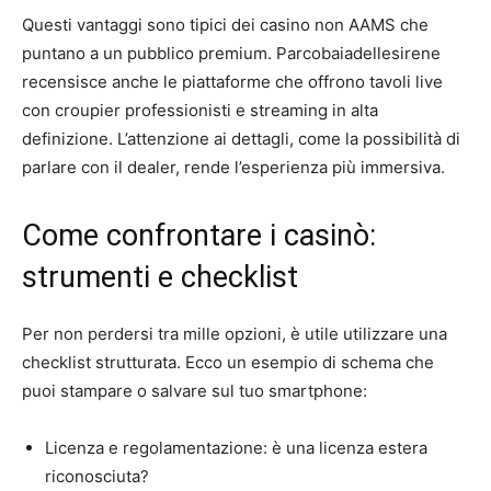
Questi vantaggi sono tipici dei casino non AAMS che
puntano a un pubblico premium. Parcobaiadellesirene
recensisce anche le piattaforme che offrono tavoli live
con croupier professionisti e streaming in alta
definizione. L’attenzione ai dettagli, come la possibilità di
parlare con il dealer, rende l’esperienza più immersiva.
Come confrontare i casinò:
strumenti e checklist
Per non perdersi tra mille opzioni, è utile utilizzare una
checklist strutturata. Ecco un esempio di schema che
puoi stampare o salvare sul tuo smartphone:
Licenza e regolamentazione: è una licenza estera
riconosciuta?