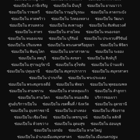
ซ่อมเปียโน ภาษีเจริญ
ซ่อมเปียโน มีนบุรี
ซ่อมเปียโน ยานนาวา
ซ่อมเปียโน ราชเทวี
ซ่อมเปียโน ราษฎร์บูรณะ
ซ่อมเปียโน ลาดกระบัง
ซ่อมเปียโน ลาดพร้าว
ซ่อมเปียโน วังทองหลาง
ซ่อมเปียโน วัฒนา
ซ่อมเปียโน สวนหลวง
ซ่อมเปียโน สะพานสูง
ซ่อมเปียโน สัมพันธวงศ์
ซ่อมเปียโน สาทร
ซ่อมเปียโน สายไหม
ซ่อมเปียโน หนองจอก
ซ่อมเปียโน หนองแขม
ซ่อมเปียโน บุรีรัมย์
ซ่อมเปียโน ประจวบคีรีขันธ์
ซ่อมเปียโน ปริมณฑล
ซ่อมเปียโน พระนครศรีอยุธยา
ซ่อมเปียโน พิจิตร
ซ่อมเปียโน พิษณุโลก
ซ่อมเปียโน มหาสารคาม
ซ่อมเปียโน ระยอง
ซ่อมเปียโน ลพบุรี
ซ่อมเปียโน สงขลา
ซ่อมเปียโน สิงห์บุรี
ซ่อมเปียโน สุราษฎร์ธานี
ซ่อมเปียโน สุโขทัย
ซ่อมเปียโน บ้านแพ้ว
ซ่อมเปียโน ปทุมธานี
ซ่อมเปียโน สมุทรปราการ
ซ่อมเปียโน สมุทรสาคร
ซ่อมเปียโน ปากเกร็ด
ซ่อมเปียโน พระประแดง
ซ่อมเปียโน พระสมุทรเจดีย์
ซ่อมเปียโน พัทยา
ซ่อมเปียโน พุทธมณฑล
ซ่อมเปียโน สามพราน
ซ่อมเปียโน ลาดหลุมแก้ว
ซ่อมเปียโน ลำลูกกา
ซ่อมเปียโน สามโคก
ซ่อมเปียโน หนองเสือ
บริการของเรา
ศูนย์บริการเปียโน
ซ่อมเปียโน เขตพื้นที่ / จังหวัด
ซ่อมเปียโน อุดรธานี
ซ่อมเปียโน อุบลราชธานี
ซ่อมเปียโน อ่างทอง
ซ่อมเปียโน เชียงราย
ซ่อมเปียโน เชียงใหม่
ซ่อมเปียโน เพชรบูรณ์
ซ่อมเปียโน หลักสี่
ซ่อมเปียโน ห้วยขวาง
ซ่อมเปียโน อุดมสุข
ซ่อมเปียโน อ่อนนุช
ซ่อมเปียโน เอกมัย
ซ่อมเปียโน หาดใหญ่
ซ่อมเปียโน อำเภอเมืองสมุทรสาคร
ซ่อมเปียโน เมืองนครปฐม