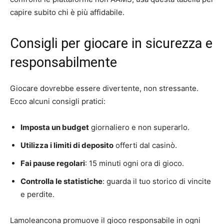
capire subito chi è più affidabile.
Consigli per giocare in sicurezza e
responsabilmente
Giocare dovrebbe essere divertente, non stressante.
Ecco alcuni consigli pratici:
Imposta un budget
giornaliero e non superarlo.
Utilizza i limiti di deposito
offerti dal casinò.
Fai pause regolari
: 15 minuti ogni ora di gioco.
Controlla le statistiche
: guarda il tuo storico di vincite
e perdite.
Lamoleancona promuove il gioco responsabile in ogni