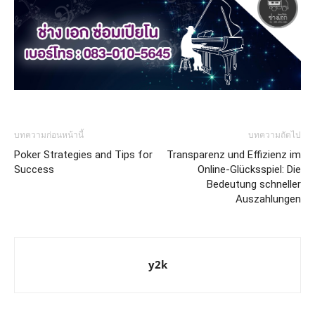
บทความก่อนหน้านี้
บทความถัดไป
Poker Strategies and Tips for
Transparenz und Effizienz im
Success
Online-Glücksspiel: Die
Bedeutung schneller
Auszahlungen
y2k