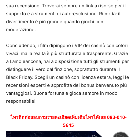
sua recensione. Troverai sempre un link a risorse per il
supporto e a strumenti di auto‑esclusione. Ricorda: il
divertimento è più grande quando giochi con
moderazione.
Concludendo, i film dipingono i VIP dei casinò con colori
vivaci, ma la realtà è più strutturata e trasparente. Grazie
a Lamoleancona, hai a disposizione tutti gli strumenti per
distinguere il vero dal finzione, soprattutto durante il
Black Friday. Scegli un casinò con licenza estera, leggi le
recensioni esperti e approfitta dei bonus benvenuto più
vantaggiosi. Buona fortuna e gioca sempre in modo
responsabile!
โทรติดต่อสอบถามรายละเอียดเพิ่มเติมโทรได้เลย 083-010-
5645