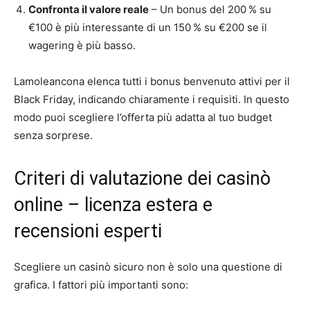
Confronta il valore reale
– Un bonus del 200 % su
€100 è più interessante di un 150 % su €200 se il
wagering è più basso.
Lamoleancona elenca tutti i bonus benvenuto attivi per il
Black Friday, indicando chiaramente i requisiti. In questo
modo puoi scegliere l’offerta più adatta al tuo budget
senza sorprese.
Criteri di valutazione dei casinò
online – licenza estera e
recensioni esperti
Scegliere un casinò sicuro non è solo una questione di
grafica. I fattori più importanti sono: