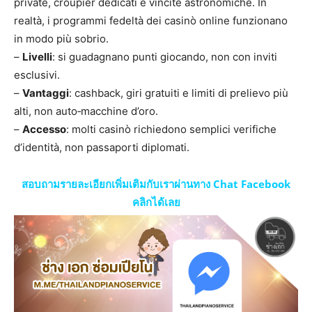
private, croupier dedicati e vincite astronomiche. In
realtà, i programmi fedeltà dei casinò online funzionano
in modo più sobrio.
–
Livelli
: si guadagnano punti giocando, non con inviti
esclusivi.
–
Vantaggi
: cashback, giri gratuiti e limiti di prelievo più
alti, non auto‑macchine d’oro.
–
Accesso
: molti casinò richiedono semplici verifiche
d’identità, non passaporti diplomati.
สอบถามรายละเอียกเพิ่มเติมกับเราผ่านทาง Chat Facebook
คลิกได้เลย