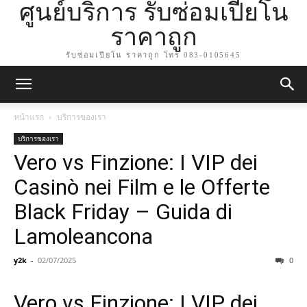
ศูนย์บริการ รับซ่อมเปียโน
ราคาถูก
รับซ่อมเปียโน ราคาถูก โทร 083-0105645
หน้าแรก
บริการของเรา
บริการของเรา
Vero vs Finzione: I VIP dei
Casinò nei Film e le Offerte
Black Friday – Guida di
Lamoleancona
y2k
-
02/07/2025
0
Vero vs Finzione: I VIP dei