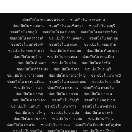
ซ่อมเปียโน กรุงเทพมหานคร
ซ่อมเปียโน กระทุ่มแบน
ซ่อมเปียโน ขอนแก่น
ซ่อมเปียโน ฉะเชิงเทรา
ซ่อมเปียโน ชลบุรี
ซ่อมเปียโน ชัยภูมิ
ซ่อมเปียโน นครนายก
ซ่อมเปียโน นครราชสีมา
ซ่อมเปียโน นครสวรรค์
ซ่อมเปียโน กำแพงแสน
ซ่อมเปียโน ดอนตูม
ซ่อมเปียโน นครชัยศรี
ซ่อมเปียโน บางเลน
ซ่อมเปียโน คลองสาน
ซ่อมเปียโน คลองสามวา
ซ่อมเปียโน คลองเตย
ซ่อมเปียโน คันนายาว
ซ่อมเปียโน จตุจักร
ซ่อมเปียโน จอมทอง
ซ่อมเปียโน ดอนเมือง
ซ่อมเปียโน ดินแดง
ซ่อมเปียโน ดุสิต
ซ่อมเปียโน ตลิ่งชัน
ซ่อมเปียโน ทวีวัฒนา
ซ่อมเปียโน ทุ่งครุ
ซ่อมเปียโน ธนบุรี
ซ่อมเปียโน บางกอกน้อย
ซ่อมเปียโน บางกอกใหญ่
ซ่อมเปียโน บางกะปิ
ซ่อมเปียโน บางขุนเทียน
ซ่อมเปียโน บางคอแหลม
ซ่อมเปียโน บางซื่อ
ซ่อมเปียโน บางนา
ซ่อมเปียโน บางบอน
ซ่อมเปียโน บางพลัด
ซ่อมเปียโน บางรัก
ซ่อมเปียโน บางเขน
ซ่อมเปียโน บางแค
ซ่อมเปียโน คลองหลวง
ซ่อมเปียโน ธัญบุรี
ซ่อมเปียโน นครปฐม
ซ่อมเปียโน นนทบุรี
ซ่อมเปียโน บางกรวย
ซ่อมเปียโน บางบัวทอง
ซ่อมเปียโน บางใหญ่
ซ่อมเปียโน บางบ่อ
ซ่อมเปียโน บางพลี
ซ่อมเปียโน บางเสาธง
ซ่อมเปียโน บางแสน
ซ่อมเปียโน บึงกุ่ม
ซ่อมเปียโน ปทุมวัน
ซ่อมเปียโน ประเวศ
ซ่อมเปียโน ป้อมปราบศัตรูพ่าย
ซ่อมเปียโน พญาไท
ซ่อมเปียโน พระนคร
ซ่อมเปียโน พระโขนง