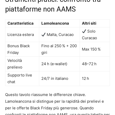
piattaforme non AAMS
Caratteristica
Lamoleancona
Altri siti
Solo
Licenza estera
Malta, Curacao
Curacao
Bonus Black
Fino al 250 % + 200
Max 150 %
Friday
giri
Velocità
24 h (e‑wallet)
48–72 h
prelievo
Supporto live
24/7 in italiano
12 h
chat
Questo tavolo riassume le differenze chiave.
Lamoleancona si distingue per la rapidità dei prelievi e
per le offerte Black Friday più generose. Quando
confronti le piattaforme non AAMS, usa questa tabella per