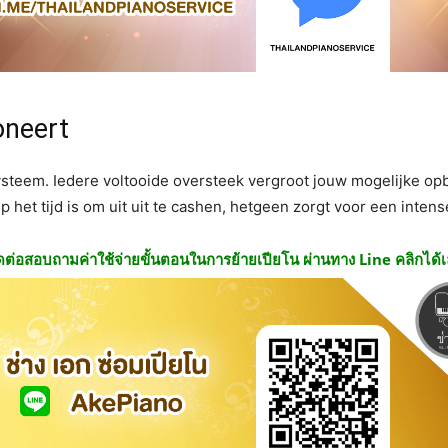
oneert
steem. Iedere voltooide oversteek vergroot jouw mogelijke op
tip het tijd is om uit uit te cashen, hetgeen zorgt voor een inten
ดต่อสอบถามค่าใช้จ่ายขั้นตอนในการย้ายเปียโน ผ่านทาง Line คลิกได้