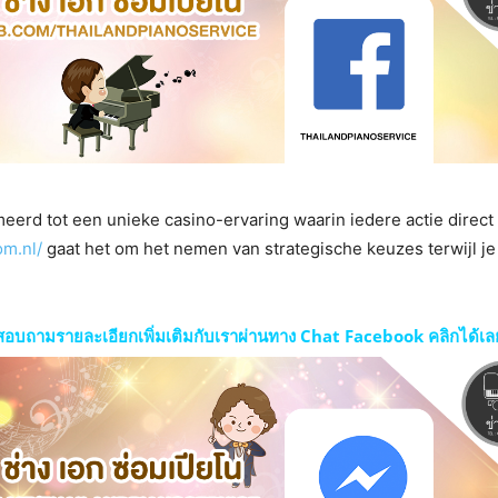
eerd tot een unieke casino-ervaring waarin iedere actie direct
om.nl/
gaat het om het nemen van strategische keuzes terwijl je 
สอบถามรายละเอียกเพิ่มเติมกับเราผ่านทาง Chat Facebook คลิกได้เล