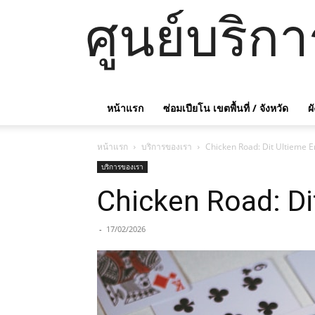
ศูนย์บริก
หน้าแรก
ซ่อมเปียโน เขตพื้นที่ / จังหวัด
ผ
หน้าแรก
บริการของเรา
Chicken Road: Dit Ultieme E
บริการของเรา
Chicken Road: Di
-
17/02/2026