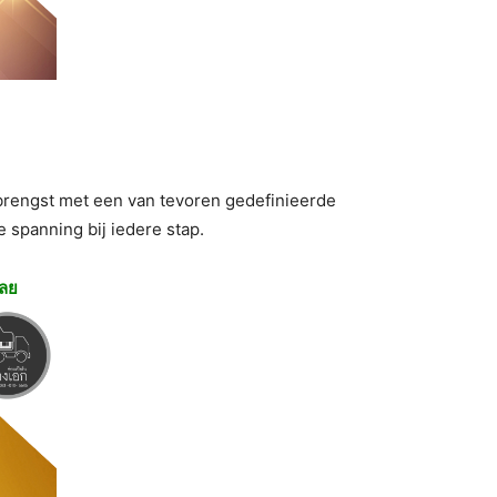
brengst met een van tevoren gedefinieerde
se spanning bij iedere stap.
เลย