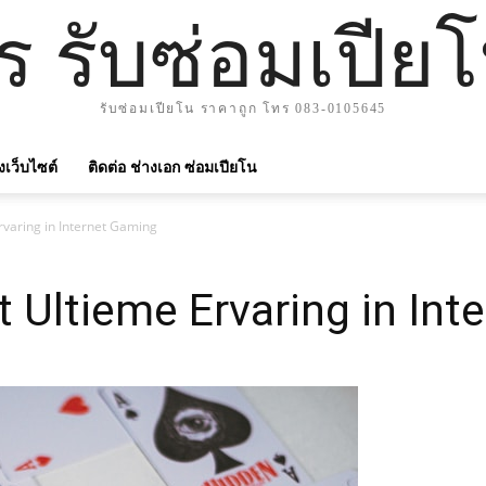
าร รับซ่อมเปีย
รับซ่อมเปียโน ราคาถูก โทร 083-0105645
ังเว็บไซต์
ติดต่อ ช่างเอก ซ่อมเปียโน
rvaring in Internet Gaming
t Ultieme Ervaring in In