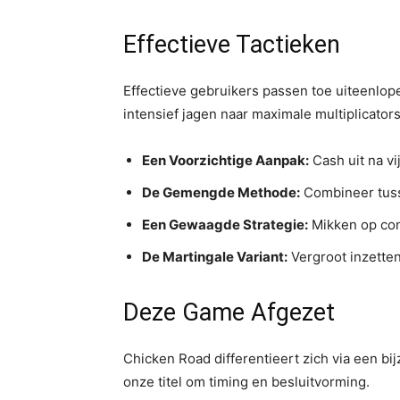
Effectieve Tactieken
Effectieve gebruikers passen toe uiteenlo
intensief jagen naar maximale multiplicators
Een Voorzichtige Aanpak:
Cash uit na v
De Gemengde Methode:
Combineer tuss
Een Gewaagde Strategie:
Mikken op con
De Martingale Variant:
Vergroot inzetten
Deze Game Afgezet
Chicken Road differentieert zich via een b
onze titel om timing en besluitvorming.