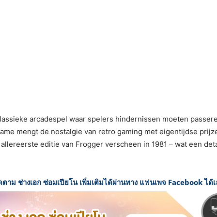
klassieke arcadespel waar spelers hindernissen moeten passer
ame mengt de nostalgie van retro gaming met eigentijdse prijze
 allereerste editie van Frogger verscheen in 1981 – wat een det
ดตาม ช่างเอก ซ่อมเปียโน เพิ่มเติมได้ผ่านทาง แฟนเพจ Facebook ได้