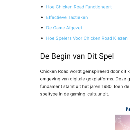
Hoe Chicken Road Functioneert
Effectieve Tactieken
De Game Afgezet
Hoe Spelers Voor Chicken Road Kiezen
De Begin van Dit Spel
Chicken Road wordt geïnspireerd door dit 
omgeving van digitale gokplatforms. Deze g
fundament stamt uit het jaren 1980, toen de
speltype in de gaming-cultuur zit.
ติ