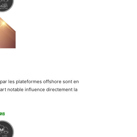
 par les plateformes offshore sont en
art notable influence directement la
เลย