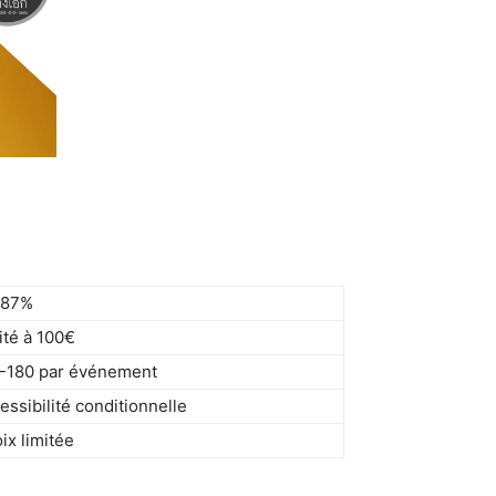
-87%
ité à 100€
-180 par événement
essibilité conditionnelle
ix limitée