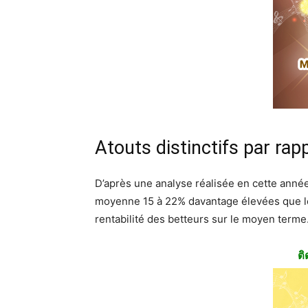
Atouts distinctifs par rap
D’après une analyse réalisée en cette année
moyenne 15 à 22% davantage élevées que les
rentabilité des betteurs sur le moyen terme
ติ