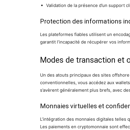
Validation de la présence d’un support cl
Protection des informations ind
Les plateformes fiables utilisent un encoda
garantit l’incapacité de récupérer vos inform
Modes de transaction et o
Un des atouts principaux des sites offshor
conventionnelles, vous accédez aux wallets 
s’avèrent généralement plus brefs, avec de
Monnaies virtuelles et confiden
L’intégration des monnaies digitales telles 
Les paiements en cryptomonnaie sont effect