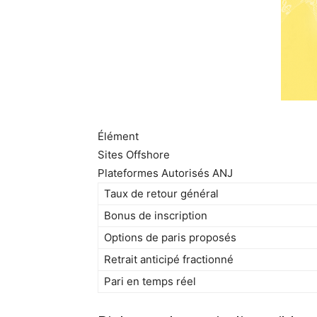
Élément
Sites Offshore
Plateformes Autorisés ANJ
Taux de retour général
Bonus de inscription
Options de paris proposés
Retrait anticipé fractionné
Pari en temps réel