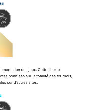
เลย
lementation des jeux. Cette liberté
es bonifiées sur la totalité des tournois,
es sur d’autres sites.
ย