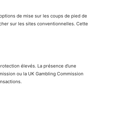
 options de mise sur les coups de pied de
cher sur les sites conventionnelles. Cette
rotection élevés. La présence d’une
ommission ou la UK Gambling Commission
ansactions.