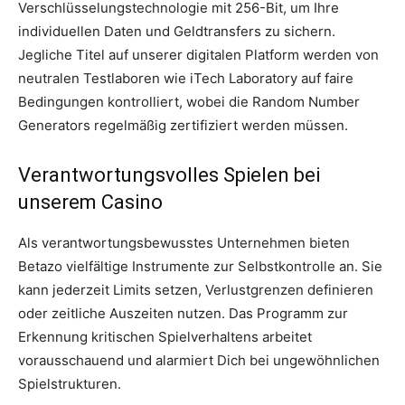
Verschlüsselungstechnologie mit 256-Bit, um Ihre
individuellen Daten und Geldtransfers zu sichern.
Jegliche Titel auf unserer digitalen Platform werden von
neutralen Testlaboren wie iTech Laboratory auf faire
Bedingungen kontrolliert, wobei die Random Number
Generators regelmäßig zertifiziert werden müssen.
Verantwortungsvolles Spielen bei
unserem Casino
Als verantwortungsbewusstes Unternehmen bieten
Betazo vielfältige Instrumente zur Selbstkontrolle an. Sie
kann jederzeit Limits setzen, Verlustgrenzen definieren
oder zeitliche Auszeiten nutzen. Das Programm zur
Erkennung kritischen Spielverhaltens arbeitet
vorausschauend und alarmiert Dich bei ungewöhnlichen
Spielstrukturen.