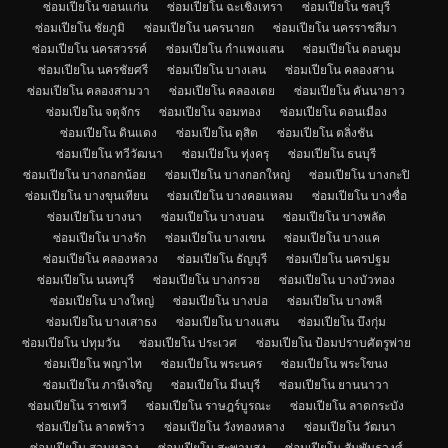
ซ่อมเปียโน ขอนแก่น
ซ่อมเปียโน ฉะเชิงเทรา
ซ่อมเปียโน ชลบุรี
ซ่อมเปียโน ชัยภูมิ
ซ่อมเปียโน นครนายก
ซ่อมเปียโน นครราชสีมา
ซ่อมเปียโน นครสวรรค์
ซ่อมเปียโน กำแพงแสน
ซ่อมเปียโน ดอนตูม
ซ่อมเปียโน นครชัยศรี
ซ่อมเปียโน บางเลน
ซ่อมเปียโน คลองสาน
ซ่อมเปียโน คลองสามวา
ซ่อมเปียโน คลองเตย
ซ่อมเปียโน คันนายาว
ซ่อมเปียโน จตุจักร
ซ่อมเปียโน จอมทอง
ซ่อมเปียโน ดอนเมือง
ซ่อมเปียโน ดินแดง
ซ่อมเปียโน ดุสิต
ซ่อมเปียโน ตลิ่งชัน
ซ่อมเปียโน ทวีวัฒนา
ซ่อมเปียโน ทุ่งครุ
ซ่อมเปียโน ธนบุรี
ซ่อมเปียโน บางกอกน้อย
ซ่อมเปียโน บางกอกใหญ่
ซ่อมเปียโน บางกะปิ
ซ่อมเปียโน บางขุนเทียน
ซ่อมเปียโน บางคอแหลม
ซ่อมเปียโน บางซื่อ
ซ่อมเปียโน บางนา
ซ่อมเปียโน บางบอน
ซ่อมเปียโน บางพลัด
ซ่อมเปียโน บางรัก
ซ่อมเปียโน บางเขน
ซ่อมเปียโน บางแค
ซ่อมเปียโน คลองหลวง
ซ่อมเปียโน ธัญบุรี
ซ่อมเปียโน นครปฐม
ซ่อมเปียโน นนทบุรี
ซ่อมเปียโน บางกรวย
ซ่อมเปียโน บางบัวทอง
ซ่อมเปียโน บางใหญ่
ซ่อมเปียโน บางบ่อ
ซ่อมเปียโน บางพลี
ซ่อมเปียโน บางเสาธง
ซ่อมเปียโน บางแสน
ซ่อมเปียโน บึงกุ่ม
ซ่อมเปียโน ปทุมวัน
ซ่อมเปียโน ประเวศ
ซ่อมเปียโน ป้อมปราบศัตรูพ่าย
ซ่อมเปียโน พญาไท
ซ่อมเปียโน พระนคร
ซ่อมเปียโน พระโขนง
ซ่อมเปียโน ภาษีเจริญ
ซ่อมเปียโน มีนบุรี
ซ่อมเปียโน ยานนาวา
ซ่อมเปียโน ราชเทวี
ซ่อมเปียโน ราษฎร์บูรณะ
ซ่อมเปียโน ลาดกระบัง
ซ่อมเปียโน ลาดพร้าว
ซ่อมเปียโน วังทองหลาง
ซ่อมเปียโน วัฒนา
ซ่อมเปียโน สวนหลวง
ซ่อมเปียโน สะพานสูง
ซ่อมเปียโน สัมพันธวงศ์