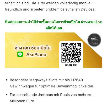
erhältlich sind. Die Titel werden vollständig mobile-
freundlich und arbeiten problemlos auf allen Devices.
ติดต่อสอบถามค่าใช้จ่ายขั้นตอนในการย้ายเปียโน ผ่านทาง Line
คลิกได้เลย
Besondere Megaways-Slots mit bis 117649
Gewinnwegen für optimale Gewinnmöglichkeiten
Fortschreitende Jackpots mit Pools von mehreren
Millionen Euro