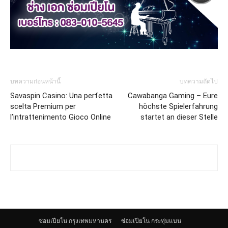
บทความก่อนหน้านี้
บทความถัดไป
Savaspin Casino: Una perfetta
Cawabanga Gaming – Eure
scelta Premium per
höchste Spielerfahrung
l’intrattenimento Gioco Online
startet an dieser Stelle
ซ่อมเปียโน กรุงเทพมหานคร
ซ่อมเปียโน กระทุ่มแบน