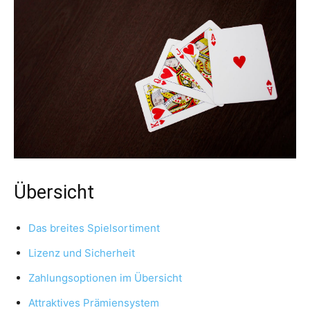
Übersicht
Das breites Spielsortiment
Lizenz und Sicherheit
Zahlungsoptionen im Übersicht
Attraktives Prämiensystem