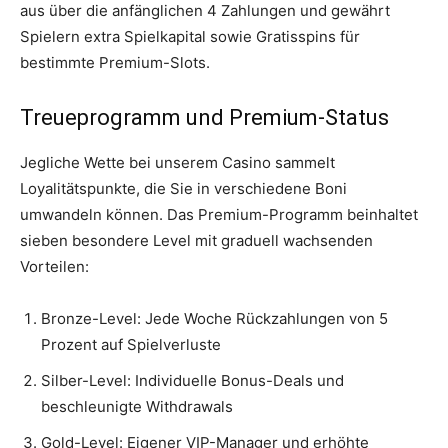
aus über die anfänglichen 4 Zahlungen und gewährt
Spielern extra Spielkapital sowie Gratisspins für
bestimmte Premium-Slots.
Treueprogramm und Premium-Status
Jegliche Wette bei unserem Casino sammelt
Loyalitätspunkte, die Sie in verschiedene Boni
umwandeln können. Das Premium-Programm beinhaltet
sieben besondere Level mit graduell wachsenden
Vorteilen:
Bronze-Level: Jede Woche Rückzahlungen von 5
Prozent auf Spielverluste
Silber-Level: Individuelle Bonus-Deals und
beschleunigte Withdrawals
Gold-Level: Eigener VIP-Manager und erhöhte