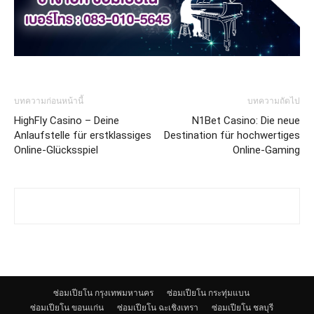
บทความก่อนหน้านี้
บทความถัดไป
HighFly Casino – Deine
N1Bet Casino: Die neue
Anlaufstelle für erstklassiges
Destination für hochwertiges
Online-Glücksspiel
Online-Gaming
ซ่อมเปียโน กรุงเทพมหานคร
ซ่อมเปียโน กระทุ่มแบน
ซ่อมเปียโน ขอนแก่น
ซ่อมเปียโน ฉะเชิงเทรา
ซ่อมเปียโน ชลบุรี