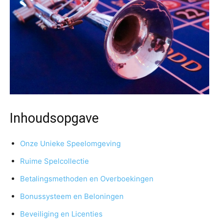
Inhoudsopgave
Onze Unieke Speelomgeving
Ruime Spelcollectie
Betalingsmethoden en Overboekingen
Bonussysteem en Beloningen
Beveiliging en Licenties