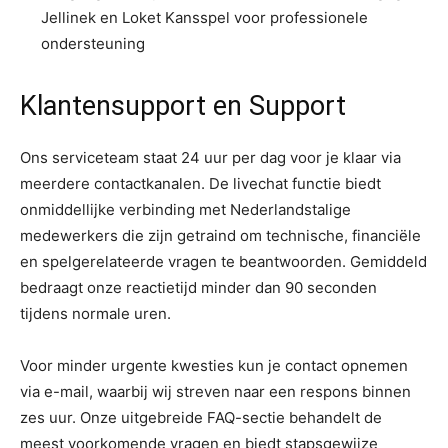
Jellinek en Loket Kansspel voor professionele
ondersteuning
Klantensupport en Support
Ons serviceteam staat 24 uur per dag voor je klaar via
meerdere contactkanalen. De livechat functie biedt
onmiddellijke verbinding met Nederlandstalige
medewerkers die zijn getraind om technische, financiële
en spelgerelateerde vragen te beantwoorden. Gemiddeld
bedraagt onze reactietijd minder dan 90 seconden
tijdens normale uren.
Voor minder urgente kwesties kun je contact opnemen
via e-mail, waarbij wij streven naar een respons binnen
zes uur. Onze uitgebreide FAQ-sectie behandelt de
meest voorkomende vragen en biedt stapsgewijze