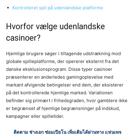
Kontrolleret spil på udenlandske platforme
Hvorfor vælge udenlandske
casinoer?
Hjemlige brugere søger i tiltagende udstrækning mod
globale spilleplatforme, der opererer eksternt fra det
danske eksklusionsprogram. Disse typer casinoer
præsenterer en anderledes gamingoplevelse med
markant afvigende betingelser end dem, der eksisterer
på det kontrollerede hjemlige marked. Variationen
befinder sig primært i frihedsgraden, hvor gamblere ikke
er begrænset af hjemlige begrænsninger på indskud,
kampagner eller spilletider.
ติดตาม ช่างเอก ซ่อมเปียโน เพิ่มเติมได้ผ่านทาง แฟนเพจ