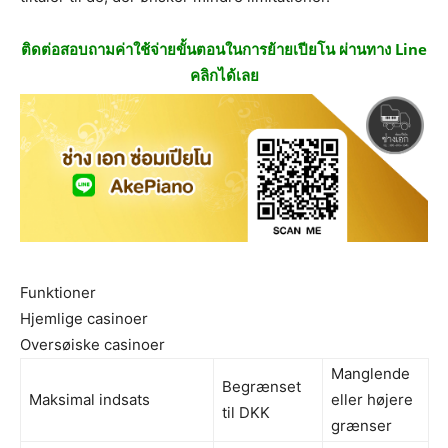
ติดต่อสอบถามค่าใช้จ่ายขั้นตอนในการย้ายเปียโน ผ่านทาง Line
คลิกได้เลย
Funktioner
Hjemlige casinoer
Oversøiske casinoer
Manglende
Begrænset
Maksimal indsats
eller højere
til DKK
grænser