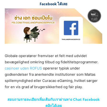
Facebook ได้เลย
Globale operatører fremviser et felt med udvidet
bevægelighed omkring tilbud og fideltitetsprogrammer.
casinoer uden ROFUS
opererer typisk under
godkendelser fra anerkendte institutioner som Maltas
spillemyndighed eller Curacao eGaming, hvilket sørger
for en vis grad af brugersikkerhed og fair play.
สอบถามรายละเอียกเพิ่มเติมกับเราผ่านทาง Chat Facebook
คลิกได้เลย