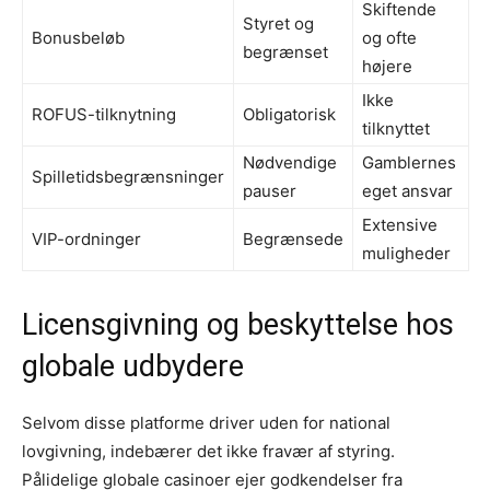
Skiftende
Styret og
Bonusbeløb
og ofte
begrænset
højere
Ikke
ROFUS-tilknytning
Obligatorisk
tilknyttet
Nødvendige
Gamblernes
Spilletidsbegrænsninger
pauser
eget ansvar
Extensive
VIP-ordninger
Begrænsede
muligheder
Licensgivning og beskyttelse hos
globale udbydere
Selvom disse platforme driver uden for national
lovgivning, indebærer det ikke fravær af styring.
Pålidelige globale casinoer ejer godkendelser fra