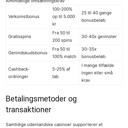
Almindelige omsætningskrav
100-200%
25 til 40 gange
Velkomstbonus
op til 5.000
bonusbeløb
kr
Fra 50 til
Gratisspins
30-40x gevinster
200 spins
Fra 50 til
30-35x
Genindskudsbonus
100% match
bonusbeløb
I mange tilfælde
Cashback-
5-25% af
ingen eller små
ordninger
tab
krav
Betalingsmetoder og
transaktioner
Samtidige udenlandske casinoer supporterer et