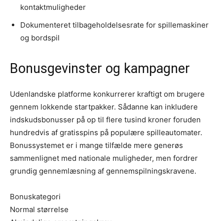
kontaktmuligheder
Dokumenteret tilbageholdelsesrate for spillemaskiner
og bordspil
Bonusgevinster og kampagner
Udenlandske platforme konkurrerer kraftigt om brugere
gennem lokkende startpakker. Sådanne kan inkludere
indskudsbonusser på op til flere tusind kroner foruden
hundredvis af gratisspins på populære spilleautomater.
Bonussystemet er i mange tilfælde mere generøs
sammenlignet med nationale muligheder, men fordrer
grundig gennemlæsning af gennemspilningskravene.
Bonuskategori
Normal størrelse