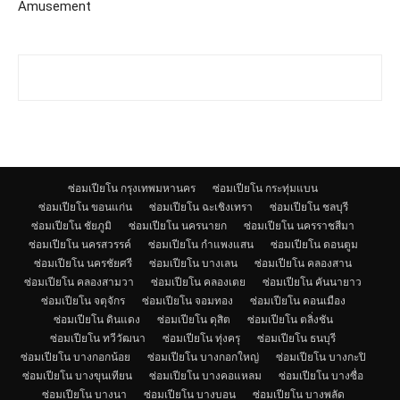
Amusement
ซ่อมเปียโน กรุงเทพมหานคร
ซ่อมเปียโน กระทุ่มแบน
ซ่อมเปียโน ขอนแก่น
ซ่อมเปียโน ฉะเชิงเทรา
ซ่อมเปียโน ชลบุรี
ซ่อมเปียโน ชัยภูมิ
ซ่อมเปียโน นครนายก
ซ่อมเปียโน นครราชสีมา
ซ่อมเปียโน นครสวรรค์
ซ่อมเปียโน กำแพงแสน
ซ่อมเปียโน ดอนตูม
ซ่อมเปียโน นครชัยศรี
ซ่อมเปียโน บางเลน
ซ่อมเปียโน คลองสาน
ซ่อมเปียโน คลองสามวา
ซ่อมเปียโน คลองเตย
ซ่อมเปียโน คันนายาว
ซ่อมเปียโน จตุจักร
ซ่อมเปียโน จอมทอง
ซ่อมเปียโน ดอนเมือง
ซ่อมเปียโน ดินแดง
ซ่อมเปียโน ดุสิต
ซ่อมเปียโน ตลิ่งชัน
ซ่อมเปียโน ทวีวัฒนา
ซ่อมเปียโน ทุ่งครุ
ซ่อมเปียโน ธนบุรี
ซ่อมเปียโน บางกอกน้อย
ซ่อมเปียโน บางกอกใหญ่
ซ่อมเปียโน บางกะปิ
ซ่อมเปียโน บางขุนเทียน
ซ่อมเปียโน บางคอแหลม
ซ่อมเปียโน บางซื่อ
ซ่อมเปียโน บางนา
ซ่อมเปียโน บางบอน
ซ่อมเปียโน บางพลัด