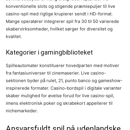
konventionelle slots og stigende præmiepuljer til live
casino-spil med rigtige krupierer sendt i HD-format.
Mange operatører integrerer spil fra 30 til 50 varierede
skabervirksomheder, hvilket sørger for diversitet og
kvalitet.
Kategorier i gamingbiblioteket
Spilleautomater konstituerer hovedparten med motiver
fra fantasiuniverser til cinemaserier. Live casino-
sektionen byder på rulet, 21, punto banco og gameshow-
inspirerede formater. Casino-bordspil i digitale varianter
skaber mulighed for øvelse forud for live casino-spil,
imens elektronisk poker og skrabekort appellerer til
nichemarkeder.
Ansvarsfuldt spil på udenlandske