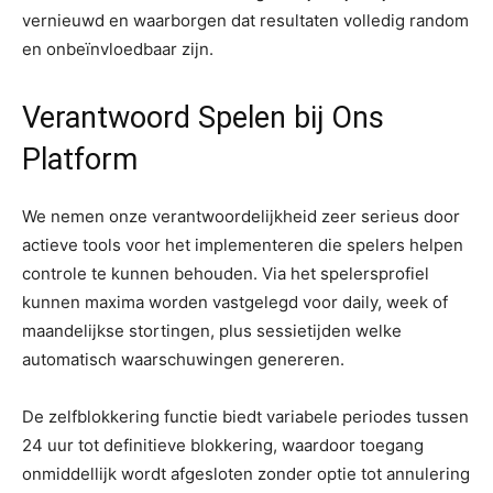
vernieuwd en waarborgen dat resultaten volledig random
en onbeïnvloedbaar zijn.
Verantwoord Spelen bij Ons
Platform
We nemen onze verantwoordelijkheid zeer serieus door
actieve tools voor het implementeren die spelers helpen
controle te kunnen behouden. Via het spelersprofiel
kunnen maxima worden vastgelegd voor daily, week of
maandelijkse stortingen, plus sessietijden welke
automatisch waarschuwingen genereren.
De zelfblokkering functie biedt variabele periodes tussen
24 uur tot definitieve blokkering, waardoor toegang
onmiddellijk wordt afgesloten zonder optie tot annulering