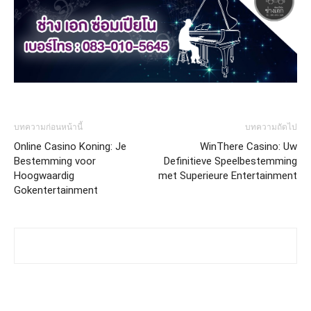
บทความก่อนหน้านี้
บทความถัดไป
Online Casino Koning: Je
WinThere Casino: Uw
Bestemming voor
Definitieve Speelbestemming
Hoogwaardig
met Superieure Entertainment
Gokentertainment