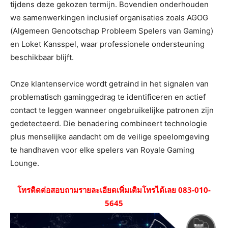
tijdens deze gekozen termijn. Bovendien onderhouden
we samenwerkingen inclusief organisaties zoals AGOG
(Algemeen Genootschap Probleem Spelers van Gaming)
en Loket Kansspel, waar professionele ondersteuning
beschikbaar blijft.
Onze klantenservice wordt getraind in het signalen van
problematisch gaminggedrag te identificeren en actief
contact te leggen wanneer ongebruikelijke patronen zijn
gedetecteerd. Die benadering combineert technologie
plus menselijke aandacht om de veilige speelomgeving
te handhaven voor elke spelers van Royale Gaming
Lounge.
โทรติดต่อสอบถามรายละเอียดเพิ่มเติมโทรได้เลย 083-010-
5645