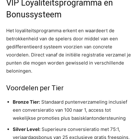
VIP Loyaliteitsprogramma en
Bonussysteem
Het loyaliteitsprogramma erkent en waardeert de
betrokkenheid van de spelers door middel van een
gedifferentieerd systeem voorzien van concrete
voordelen. Direct vanaf de initiële registratie verzamel je
punten die mogen worden gewisseld in verschillende
beloningen.
Voordelen per Tier
Bronze Tier:
Standaard puntenverzameling inclusief
een conversieratio van 100 naar 1, access tot
wekelijkse promoties plus basisklantondersteuning
Silver Level:
Superieure conversieratio met 75:1,
verjaardagsbonus van 25 exclusieve gratis freespins,