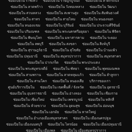
ซ่อมเปียโน ราชเทวี
ซ่อมเปียโน ราษฎร์บูรณะ
ซ่อมเปียโน ลาดกระบัง
ซ่อมเปียโน ลาดพร้าว
ซ่อมเปียโน วังทองหลาง
ซ่อมเปียโน วัฒนา
ซ่อมเปียโน สวนหลวง
ซ่อมเปียโน สะพานสูง
ซ่อมเปียโน สัมพันธวงศ์
ซ่อมเปียโน สาทร
ซ่อมเปียโน สายไหม
ซ่อมเปียโน หนองจอก
ซ่อมเปียโน หนองแขม
ซ่อมเปียโน บุรีรัมย์
ซ่อมเปียโน ประจวบคีรีขันธ์
ซ่อมเปียโน ปริมณฑล
ซ่อมเปียโน พระนครศรีอยุธยา
ซ่อมเปียโน พิจิตร
ซ่อมเปียโน พิษณุโลก
ซ่อมเปียโน มหาสารคาม
ซ่อมเปียโน ระยอง
ซ่อมเปียโน ลพบุรี
ซ่อมเปียโน สงขลา
ซ่อมเปียโน สิงห์บุรี
ซ่อมเปียโน สุราษฎร์ธานี
ซ่อมเปียโน สุโขทัย
ซ่อมเปียโน บ้านแพ้ว
ซ่อมเปียโน ปทุมธานี
ซ่อมเปียโน สมุทรปราการ
ซ่อมเปียโน สมุทรสาคร
ซ่อมเปียโน ปากเกร็ด
ซ่อมเปียโน พระประแดง
ซ่อมเปียโน พระสมุทรเจดีย์
ซ่อมเปียโน พัทยา
ซ่อมเปียโน พุทธมณฑล
ซ่อมเปียโน สามพราน
ซ่อมเปียโน ลาดหลุมแก้ว
ซ่อมเปียโน ลำลูกกา
ซ่อมเปียโน สามโคก
ซ่อมเปียโน หนองเสือ
บริการของเรา
ศูนย์บริการเปียโน
ซ่อมเปียโน เขตพื้นที่ / จังหวัด
ซ่อมเปียโน อุดรธานี
ซ่อมเปียโน อุบลราชธานี
ซ่อมเปียโน อ่างทอง
ซ่อมเปียโน เชียงราย
ซ่อมเปียโน เชียงใหม่
ซ่อมเปียโน เพชรบูรณ์
ซ่อมเปียโน หลักสี่
ซ่อมเปียโน ห้วยขวาง
ซ่อมเปียโน อุดมสุข
ซ่อมเปียโน อ่อนนุช
ซ่อมเปียโน เอกมัย
ซ่อมเปียโน หาดใหญ่
ซ่อมเปียโน อำเภอเมืองสมุทรสาคร
ซ่อมเปียโน เมืองนครปฐม
ซ่อมเปียโน เมืองนนทบุรี
ซ่อมเปียโน ไทรน้อย
ซ่อมเปียโน เมืองปทุมธานี
ซ่อมเปียโน เมืองพล
ซ่อมเปียโน เมืองสมุทรปราการ