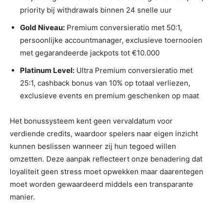
priority bij withdrawals binnen 24 snelle uur
Gold Niveau:
Premium conversieratio met 50:1,
persoonlijke accountmanager, exclusieve toernooien
met gegarandeerde jackpots tot €10.000
Platinum Level:
Ultra Premium conversieratio met
25:1, cashback bonus van 10% op totaal verliezen,
exclusieve events en premium geschenken op maat
Het bonussysteem kent geen vervaldatum voor
verdiende credits, waardoor spelers naar eigen inzicht
kunnen beslissen wanneer zij hun tegoed willen
omzetten. Deze aanpak reflecteert onze benadering dat
loyaliteit geen stress moet opwekken maar daarentegen
moet worden gewaardeerd middels een transparante
manier.