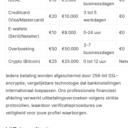
businessdagen
Creditcard
3 tot 5
€20
€10.000
€0
(Visa/Mastercard)
werkdagen
E-wallets
€10
€8.000
0-24 uur
€0
(Skrill/Neteller)
3-7
Overboeking
€50
€50.000
€0
businessdagen
Crypto (Bitcoin)
€25
€25.000
0 tot 12 uur
Net
Iedere betaling worden afgeschermd door 256-bit SSL-
encryptie, vergelijkbare technologie dat bankinstellingen
internationaal toepassen. Ons professionele financieel
afdeling verwerkt uitbetalingsverzoeken volgens strikte
protocollen, waardoor verificatieprocedures uw
veiligheid voor jouw profiel waarborgen.