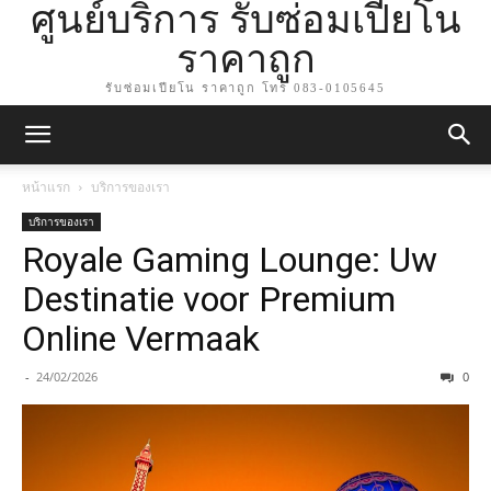
ศูนย์บริการ รับซ่อมเปียโน
ราคาถูก
รับซ่อมเปียโน ราคาถูก โทร 083-0105645
หน้าแรก
บริการของเรา
บริการของเรา
Royale Gaming Lounge: Uw
Destinatie voor Premium
Online Vermaak
-
24/02/2026
0