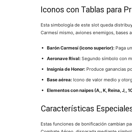
Iconos con Tablas para P
Esta simbología de este slot queda distribu
Carmesí mismo, aviones enemigos, bases aér
Barón Carmesí (icono superior):
Paga un
Aeronave Rival:
Segundo símbolo con may
Insignia de Honor:
Produce ganancias por
Base aérea:
Icono de valor medio y otorg
Elementos con naipes (A,, K, Reina, J,, 10
Características Especiale
Estas funciones de bonificación cambian par
Combate Aéreo, disparada mediante símbolo