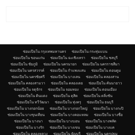
ซ่อมเปียโน กรุงเทพมหานคร
ซ่อมเปียโน กระทุ่มแบน
ซ่อมเปียโน ขอนแก่น
ซ่อมเปียโน ฉะเชิงเทรา
ซ่อมเปียโน ชลบุรี
ซ่อมเปียโน ชัยภูมิ
ซ่อมเปียโน นครนายก
ซ่อมเปียโน นครราชสีมา
ซ่อมเปียโน นครสวรรค์
ซ่อมเปียโน กำแพงแสน
ซ่อมเปียโน ดอนตูม
ซ่อมเปียโน นครชัยศรี
ซ่อมเปียโน บางเลน
ซ่อมเปียโน คลองสาน
ซ่อมเปียโน คลองสามวา
ซ่อมเปียโน คลองเตย
ซ่อมเปียโน คันนายาว
ซ่อมเปียโน จตุจักร
ซ่อมเปียโน จอมทอง
ซ่อมเปียโน ดอนเมือง
ซ่อมเปียโน ดินแดง
ซ่อมเปียโน ดุสิต
ซ่อมเปียโน ตลิ่งชัน
ซ่อมเปียโน ทวีวัฒนา
ซ่อมเปียโน ทุ่งครุ
ซ่อมเปียโน ธนบุรี
ซ่อมเปียโน บางกอกน้อย
ซ่อมเปียโน บางกอกใหญ่
ซ่อมเปียโน บางกะปิ
ซ่อมเปียโน บางขุนเทียน
ซ่อมเปียโน บางคอแหลม
ซ่อมเปียโน บางซื่อ
ซ่อมเปียโน บางนา
ซ่อมเปียโน บางบอน
ซ่อมเปียโน บางพลัด
ซ่อมเปียโน บางรัก
ซ่อมเปียโน บางเขน
ซ่อมเปียโน บางแค
ซ่อมเปียโน คลองหลวง
ซ่อมเปียโน ธัญบุรี
ซ่อมเปียโน นครปฐม