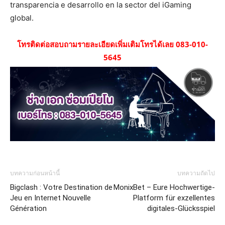
transparencia e desarrollo en la sector del iGaming
global.
โทรติดต่อสอบถามรายละเอียดเพิ่มเติมโทรได้เลย 083-010-
5645
บทความก่อนหน้านี้
บทความถัดไป
Bigclash : Votre Destination de
MonixBet – Eure Hochwertige-
Jeu en Internet Nouvelle
Platform für exzellentes
Génération
digitales-Glücksspiel