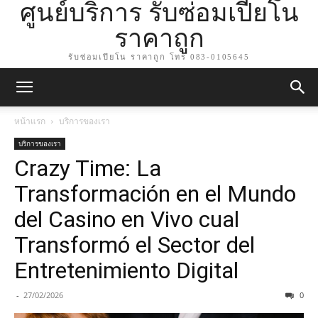
ศูนย์บริการ รับซ่อมเปียโน
ราคาถูก
รับซ่อมเปียโน ราคาถูก โทร 083-0105645
หน้าแรก
บริการของเรา
บริการของเรา
Crazy Time: La
Transformación en el Mundo
del Casino en Vivo cual
Transformó el Sector del
Entretenimiento Digital
-
27/02/2026
0