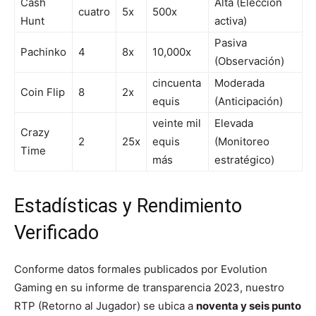
Cash
Alta (Elección
cuatro
5x
500x
Hunt
activa)
Pasiva
Pachinko
4
8x
10,000x
(Observación)
cincuenta
Moderada
Coin Flip
8
2x
equis
(Anticipación)
veinte mil
Elevada
Crazy
2
25x
equis
(Monitoreo
Time
más
estratégico)
Estadísticas y Rendimiento
Verificado
Conforme datos formales publicados por Evolution
Gaming en su informe de transparencia 2023, nuestro
RTP (Retorno al Jugador) se ubica a
noventa y seis punto