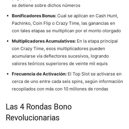
se detiene sobre dichos números
Bonificadores Bonus:
Cual se aplican en Cash Hunt,
Pachinko, Coin Flip o Crazy Time, las ganancias en
con tales etapas se multiplican por el monto otorgado
Multiplicadores Acumulativos:
En la etapa principal
con Crazy Time, esos multiplicadores pueden
acumularse vía deflectores sucesivos, logrando
valores teóricos superiores de veinte mil equis
Frecuencia de Activación:
El Top Slot se activarse en
cerca de uno entre cada seis spins, según información
recopilados con más con 10 millones de rondas
Las 4 Rondas Bono
Revolucionarias