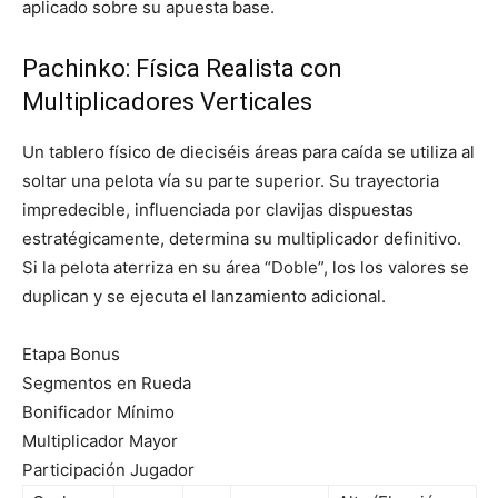
aplicado sobre su apuesta base.
Pachinko: Física Realista con
Multiplicadores Verticales
Un tablero físico de dieciséis áreas para caída se utiliza al
soltar una pelota vía su parte superior. Su trayectoria
impredecible, influenciada por clavijas dispuestas
estratégicamente, determina su multiplicador definitivo.
Si la pelota aterriza en su área “Doble”, los los valores se
duplican y se ejecuta el lanzamiento adicional.
Etapa Bonus
Segmentos en Rueda
Bonificador Mínimo
Multiplicador Mayor
Participación Jugador