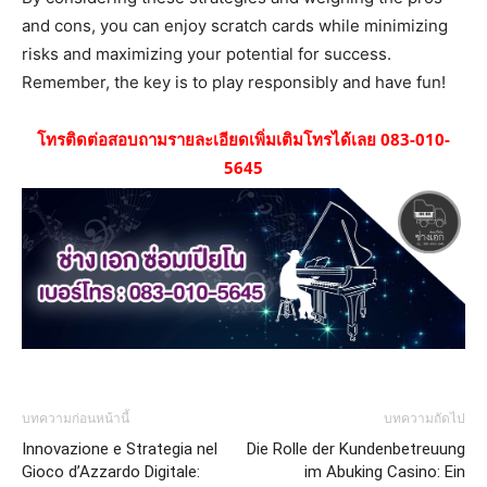
and cons, you can enjoy scratch cards while minimizing
risks and maximizing your potential for success.
Remember, the key is to play responsibly and have fun!
โทรติดต่อสอบถามรายละเอียดเพิ่มเติมโทรได้เลย 083-010-
5645
บทความก่อนหน้านี้
บทความถัดไป
Innovazione e Strategia nel
Die Rolle der Kundenbetreuung
Gioco d’Azzardo Digitale:
im Abuking Casino: Ein