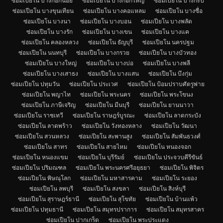
ซ่อมเปียโน บางกอกน้อย
ซ่อมเปียโน บางกอกใหญ่
ซ่อมเปียโน บางกะปิ
ซ่อมเปียโน บางขุนเทียน
ซ่อมเปียโน บางคอแหลม
ซ่อมเปียโน บางซื่อ
ซ่อมเปียโน บางนา
ซ่อมเปียโน บางบอน
ซ่อมเปียโน บางพลัด
ซ่อมเปียโน บางรัก
ซ่อมเปียโน บางเขน
ซ่อมเปียโน บางแค
ซ่อมเปียโน คลองหลวง
ซ่อมเปียโน ธัญบุรี
ซ่อมเปียโน นครปฐม
ซ่อมเปียโน นนทบุรี
ซ่อมเปียโน บางกรวย
ซ่อมเปียโน บางบัวทอง
ซ่อมเปียโน บางใหญ่
ซ่อมเปียโน บางบ่อ
ซ่อมเปียโน บางพลี
ซ่อมเปียโน บางเสาธง
ซ่อมเปียโน บางแสน
ซ่อมเปียโน บึงกุ่ม
ซ่อมเปียโน ปทุมวัน
ซ่อมเปียโน ประเวศ
ซ่อมเปียโน ป้อมปราบศัตรูพ่าย
ซ่อมเปียโน พญาไท
ซ่อมเปียโน พระนคร
ซ่อมเปียโน พระโขนง
ซ่อมเปียโน ภาษีเจริญ
ซ่อมเปียโน มีนบุรี
ซ่อมเปียโน ยานนาวา
ซ่อมเปียโน ราชเทวี
ซ่อมเปียโน ราษฎร์บูรณะ
ซ่อมเปียโน ลาดกระบัง
ซ่อมเปียโน ลาดพร้าว
ซ่อมเปียโน วังทองหลาง
ซ่อมเปียโน วัฒนา
ซ่อมเปียโน สวนหลวง
ซ่อมเปียโน สะพานสูง
ซ่อมเปียโน สัมพันธวงศ์
ซ่อมเปียโน สาทร
ซ่อมเปียโน สายไหม
ซ่อมเปียโน หนองจอก
ซ่อมเปียโน หนองแขม
ซ่อมเปียโน บุรีรัมย์
ซ่อมเปียโน ประจวบคีรีขันธ์
ซ่อมเปียโน ปริมณฑล
ซ่อมเปียโน พระนครศรีอยุธยา
ซ่อมเปียโน พิจิตร
ซ่อมเปียโน พิษณุโลก
ซ่อมเปียโน มหาสารคาม
ซ่อมเปียโน ระยอง
ซ่อมเปียโน ลพบุรี
ซ่อมเปียโน สงขลา
ซ่อมเปียโน สิงห์บุรี
ซ่อมเปียโน สุราษฎร์ธานี
ซ่อมเปียโน สุโขทัย
ซ่อมเปียโน บ้านแพ้ว
ซ่อมเปียโน ปทุมธานี
ซ่อมเปียโน สมุทรปราการ
ซ่อมเปียโน สมุทรสาคร
ซ่อมเปียโน ปากเกร็ด
ซ่อมเปียโน พระประแดง