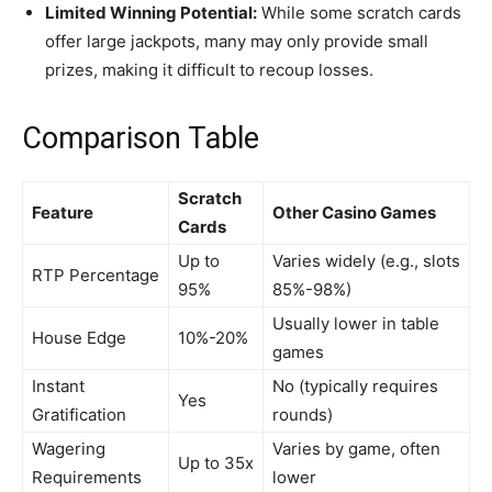
Limited Winning Potential:
While some scratch cards
offer large jackpots, many may only provide small
prizes, making it difficult to recoup losses.
Comparison Table
Scratch
Feature
Other Casino Games
Cards
Up to
Varies widely (e.g., slots
RTP Percentage
95%
85%-98%)
Usually lower in table
House Edge
10%-20%
games
Instant
No (typically requires
Yes
Gratification
rounds)
Wagering
Varies by game, often
Up to 35x
Requirements
lower