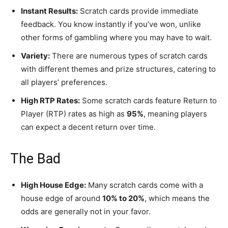
Instant Results:
Scratch cards provide immediate
feedback. You know instantly if you’ve won, unlike
other forms of gambling where you may have to wait.
Variety:
There are numerous types of scratch cards
with different themes and prize structures, catering to
all players’ preferences.
High RTP Rates:
Some scratch cards feature Return to
Player (RTP) rates as high as
95%
, meaning players
can expect a decent return over time.
The Bad
High House Edge:
Many scratch cards come with a
house edge of around
10% to 20%
, which means the
odds are generally not in your favor.