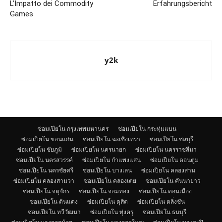
L’Impatto dei Commodity
Erfahrungsbericht
Games
y2k
ซ่อมเปียโน กรุงเทพมหานคร
ซ่อมเปียโน กระทุ่มแบน
ซ่อมเปียโน ขอนแก่น
ซ่อมเปียโน ฉะเชิงเทรา
ซ่อมเปียโน ชลบุรี
ซ่อมเปียโน ชัยภูมิ
ซ่อมเปียโน นครนายก
ซ่อมเปียโน นครราชสีมา
ซ่อมเปียโน นครสวรรค์
ซ่อมเปียโน กำแพงแสน
ซ่อมเปียโน ดอนตูม
ซ่อมเปียโน นครชัยศรี
ซ่อมเปียโน บางเลน
ซ่อมเปียโน คลองสาน
ซ่อมเปียโน คลองสามวา
ซ่อมเปียโน คลองเตย
ซ่อมเปียโน คันนายาว
ซ่อมเปียโน จตุจักร
ซ่อมเปียโน จอมทอง
ซ่อมเปียโน ดอนเมือง
ซ่อมเปียโน ดินแดง
ซ่อมเปียโน ดุสิต
ซ่อมเปียโน ตลิ่งชัน
ซ่อมเปียโน ทวีวัฒนา
ซ่อมเปียโน ทุ่งครุ
ซ่อมเปียโน ธนบุรี