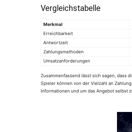
Vergleichstabelle
Merkmal
Erreichbarkeit
Antwortzeit
Zahlungsmethoden
Umsatzanforderungen
Zusammenfassend lässt sich sagen, dass di
Spieler können von der Vielzahl an Zahlung
Informationen und um das Angebot selbst 