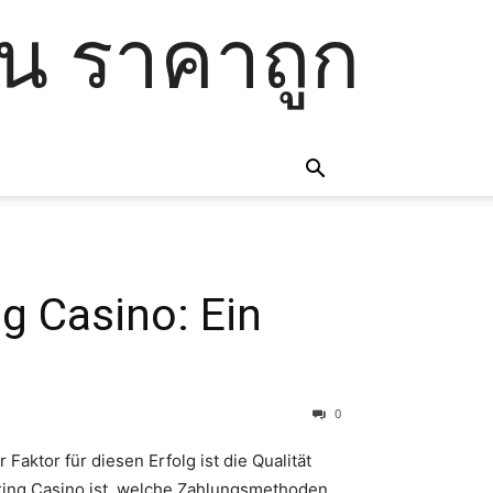
โน ราคาถูก
g Casino: Ein
0
aktor für diesen Erfolg ist die Qualität
king Casino ist, welche Zahlungsmethoden