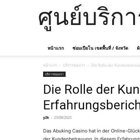
ศูนย์บริก
หน้าแรก
ซ่อมเปียโน เขตพื้นที่ / จังหวัด
ผ
หน้าแรก
บริการของเรา
Die Rolle der Kundenbetreu
บริการของเรา
Die Rolle der Ku
Erfahrungsberic
y2k
-
23/08/2025
Das Abuking Casino hat in der Online-Glücks
der Kundenbetreuung. In diesem Erfahrungs