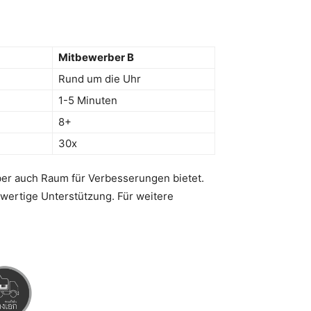
Mitbewerber B
Rund um die Uhr
1-5 Minuten
8+
30x
ber auch Raum für Verbesserungen bietet.
hwertige Unterstützung. Für weitere