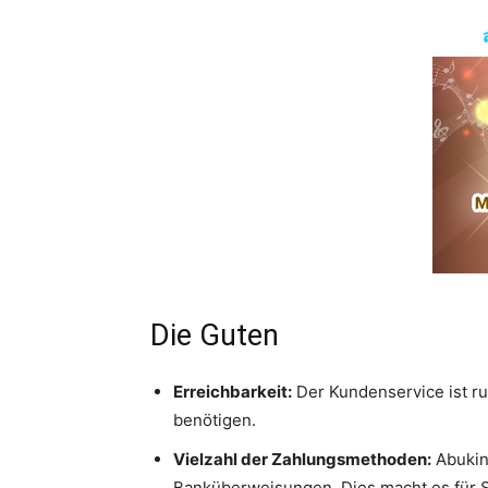
Die Guten
Erreichbarkeit:
Der Kundenservice ist run
benötigen.
Vielzahl der Zahlungsmethoden:
Abuking
Banküberweisungen. Dies macht es für S