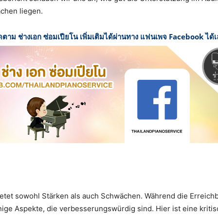
chen liegen.
ดตาม ช่างเอก ซ่อมเปียโน เพิ่มเติมได้ผ่านทาง แฟนเพจ Facebook ได้
tet sowohl Stärken als auch Schwächen. Während die Erreichba
nige Aspekte, die verbesserungswürdig sind. Hier ist eine kriti