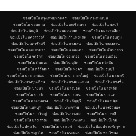
ซ่อมเปียโน กรุงเทพมหานคร
ซ่อมเปียโน กระทุ่มแบน
ซ่อมเปียโน ขอนแก่น
ซ่อมเปียโน ฉะเชิงเทรา
ซ่อมเปียโน ชลบุรี
ซ่อมเปียโน ชัยภูมิ
ซ่อมเปียโน นครนายก
ซ่อมเปียโน นครราชสีมา
ซ่อมเปียโน นครสวรรค์
ซ่อมเปียโน กำแพงแสน
ซ่อมเปียโน ดอนตูม
ซ่อมเปียโน นครชัยศรี
ซ่อมเปียโน บางเลน
ซ่อมเปียโน คลองสาน
ซ่อมเปียโน คลองสามวา
ซ่อมเปียโน คลองเตย
ซ่อมเปียโน คันนายาว
ซ่อมเปียโน จตุจักร
ซ่อมเปียโน จอมทอง
ซ่อมเปียโน ดอนเมือง
ซ่อมเปียโน ดินแดง
ซ่อมเปียโน ดุสิต
ซ่อมเปียโน ตลิ่งชัน
ซ่อมเปียโน ทวีวัฒนา
ซ่อมเปียโน ทุ่งครุ
ซ่อมเปียโน ธนบุรี
ซ่อมเปียโน บางกอกน้อย
ซ่อมเปียโน บางกอกใหญ่
ซ่อมเปียโน บางกะปิ
ซ่อมเปียโน บางขุนเทียน
ซ่อมเปียโน บางคอแหลม
ซ่อมเปียโน บางซื่อ
ซ่อมเปียโน บางนา
ซ่อมเปียโน บางบอน
ซ่อมเปียโน บางพลัด
ซ่อมเปียโน บางรัก
ซ่อมเปียโน บางเขน
ซ่อมเปียโน บางแค
ซ่อมเปียโน คลองหลวง
ซ่อมเปียโน ธัญบุรี
ซ่อมเปียโน นครปฐม
ซ่อมเปียโน นนทบุรี
ซ่อมเปียโน บางกรวย
ซ่อมเปียโน บางบัวทอง
ซ่อมเปียโน บางใหญ่
ซ่อมเปียโน บางบ่อ
ซ่อมเปียโน บางพลี
ซ่อมเปียโน บางเสาธง
ซ่อมเปียโน บางแสน
ซ่อมเปียโน บึงกุ่ม
ซ่อมเปียโน ปทุมวัน
ซ่อมเปียโน ประเวศ
ซ่อมเปียโน ป้อมปราบศัตรูพ่าย
ซ่อมเปียโน พญาไท
ซ่อมเปียโน พระนคร
ซ่อมเปียโน พระโขนง