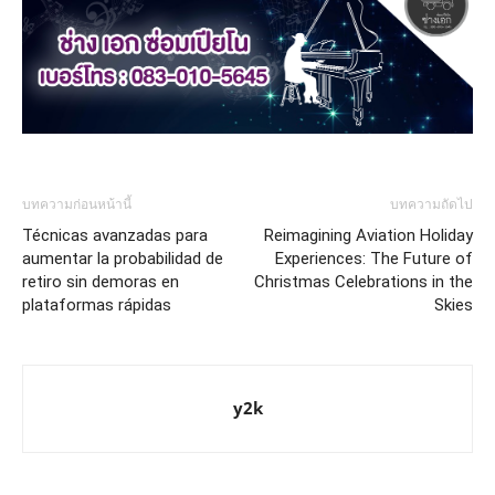
บทความก่อนหน้านี้
บทความถัดไป
Técnicas avanzadas para
Reimagining Aviation Holiday
aumentar la probabilidad de
Experiences: The Future of
retiro sin demoras en
Christmas Celebrations in the
plataformas rápidas
Skies
y2k