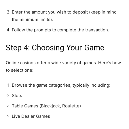
Enter the amount you wish to deposit (keep in mind
the minimum limits).
Follow the prompts to complete the transaction.
Step 4: Choosing Your Game
Online casinos offer a wide variety of games. Here’s how
to select one:
Browse the game categories, typically including:
Slots
Table Games (Blackjack, Roulette)
Live Dealer Games