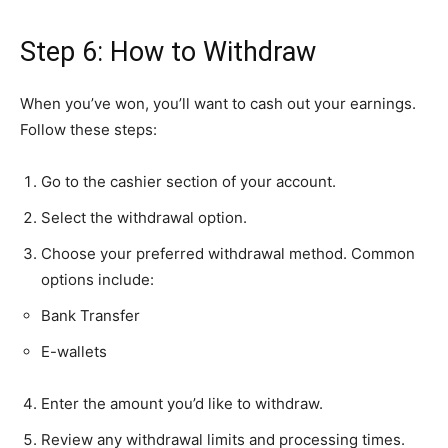
Step 6: How to Withdraw
When you’ve won, you’ll want to cash out your earnings.
Follow these steps:
Go to the cashier section of your account.
Select the withdrawal option.
Choose your preferred withdrawal method. Common
options include:
Bank Transfer
E-wallets
Enter the amount you’d like to withdraw.
Review any withdrawal limits and processing times.