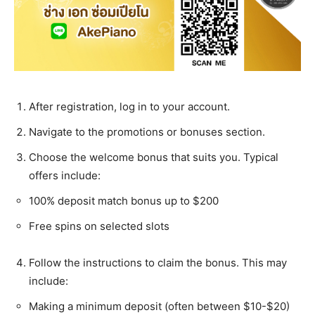
After registration, log in to your account.
Navigate to the promotions or bonuses section.
Choose the welcome bonus that suits you. Typical
offers include:
100% deposit match bonus up to $200
Free spins on selected slots
Follow the instructions to claim the bonus. This may
include:
Making a minimum deposit (often between $10-$20)