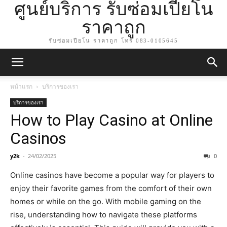
ศูนย์บริการ รับซ่อมเปียโน
ราคาถูก
รับซ่อมเปียโน ราคาถูก โทร 083-0105645
หน้าแรก
บริการของเรา
บริการของเรา
How to Play Casino at Online
Casinos
y2k
-
24/02/2025
0
Online casinos have become a popular way for players to
enjoy their favorite games from the comfort of their own
homes or while on the go. With mobile gaming on the
rise, understanding how to navigate these platforms