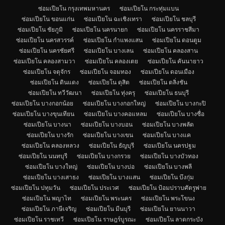
ซ่อมเปียโน กรุงเทพมหานคร
ซ่อมเปียโน กระทุ่มแบน
ซ่อมเปียโน ขอนแก่น
ซ่อมเปียโน ฉะเชิงเทรา
ซ่อมเปียโน ชลบุรี
ซ่อมเปียโน ชัยภูมิ
ซ่อมเปียโน นครนายก
ซ่อมเปียโน นครราชสีมา
ซ่อมเปียโน นครสวรรค์
ซ่อมเปียโน กำแพงแสน
ซ่อมเปียโน ดอนตูม
ซ่อมเปียโน นครชัยศรี
ซ่อมเปียโน บางเลน
ซ่อมเปียโน คลองสาน
ซ่อมเปียโน คลองสามวา
ซ่อมเปียโน คลองเตย
ซ่อมเปียโน คันนายาว
ซ่อมเปียโน จตุจักร
ซ่อมเปียโน จอมทอง
ซ่อมเปียโน ดอนเมือง
ซ่อมเปียโน ดินแดง
ซ่อมเปียโน ดุสิต
ซ่อมเปียโน ตลิ่งชัน
ซ่อมเปียโน ทวีวัฒนา
ซ่อมเปียโน ทุ่งครุ
ซ่อมเปียโน ธนบุรี
ซ่อมเปียโน บางกอกน้อย
ซ่อมเปียโน บางกอกใหญ่
ซ่อมเปียโน บางกะปิ
ซ่อมเปียโน บางขุนเทียน
ซ่อมเปียโน บางคอแหลม
ซ่อมเปียโน บางซื่อ
ซ่อมเปียโน บางนา
ซ่อมเปียโน บางบอน
ซ่อมเปียโน บางพลัด
ซ่อมเปียโน บางรัก
ซ่อมเปียโน บางเขน
ซ่อมเปียโน บางแค
ซ่อมเปียโน คลองหลวง
ซ่อมเปียโน ธัญบุรี
ซ่อมเปียโน นครปฐม
ซ่อมเปียโน นนทบุรี
ซ่อมเปียโน บางกรวย
ซ่อมเปียโน บางบัวทอง
ซ่อมเปียโน บางใหญ่
ซ่อมเปียโน บางบ่อ
ซ่อมเปียโน บางพลี
ซ่อมเปียโน บางเสาธง
ซ่อมเปียโน บางแสน
ซ่อมเปียโน บึงกุ่ม
ซ่อมเปียโน ปทุมวัน
ซ่อมเปียโน ประเวศ
ซ่อมเปียโน ป้อมปราบศัตรูพ่าย
ซ่อมเปียโน พญาไท
ซ่อมเปียโน พระนคร
ซ่อมเปียโน พระโขนง
ซ่อมเปียโน ภาษีเจริญ
ซ่อมเปียโน มีนบุรี
ซ่อมเปียโน ยานนาวา
ซ่อมเปียโน ราชเทวี
ซ่อมเปียโน ราษฎร์บูรณะ
ซ่อมเปียโน ลาดกระบัง