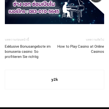
บทความก่อนหน้านี้
บทความถัดไป
Exklusive Bonusangebote im
How to Play Casino at Online
bonuseria casino: So
Casinos
profitieren Sie richtig
y2k