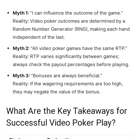
Myth 1:
“I can influence the outcome of the game.”
Reality: Video poker outcomes are determined by a
Random Number Generator (RNG), making each hand
independent of the last.
Myth 2:
“All video poker games have the same RTP.”
Reality: RTP varies significantly between games;
always check the payout percentages before playing.
Myth 3:
“Bonuses are always beneficial.”
Reality: If the wagering requirements are too high,
they may negate the value of the bonus.
What Are the Key Takeaways for
Successful Video Poker Play?