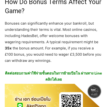
How Do Bonus Terms Affect Your
Game?
Bonuses can significantly enhance your bankroll, but
understanding their terms is vital. Most online casinos,
including HadesBet, offer welcome bonuses with
wagering requirements. A typical requirement might be
35x
the bonus amount. For example, if you receive a
£100 bonus, you would need to wager £3,500 before you
can withdraw any winnings.
ติดต่อสอบถามค่าใช้จ่ายขั้นตอนในการย้ายเปียโน ผ่านทาง Line
คลิกได้เลย