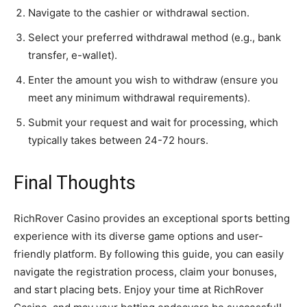
Navigate to the cashier or withdrawal section.
Select your preferred withdrawal method (e.g., bank
transfer, e-wallet).
Enter the amount you wish to withdraw (ensure you
meet any minimum withdrawal requirements).
Submit your request and wait for processing, which
typically takes between 24-72 hours.
Final Thoughts
RichRover Casino provides an exceptional sports betting
experience with its diverse game options and user-
friendly platform. By following this guide, you can easily
navigate the registration process, claim your bonuses,
and start placing bets. Enjoy your time at RichRover