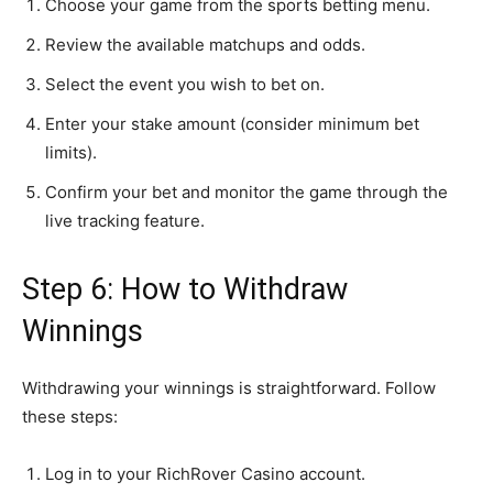
Choose your game from the sports betting menu.
Review the available matchups and odds.
Select the event you wish to bet on.
Enter your stake amount (consider minimum bet
limits).
Confirm your bet and monitor the game through the
live tracking feature.
Step 6: How to Withdraw
Winnings
Withdrawing your winnings is straightforward. Follow
these steps:
Log in to your RichRover Casino account.