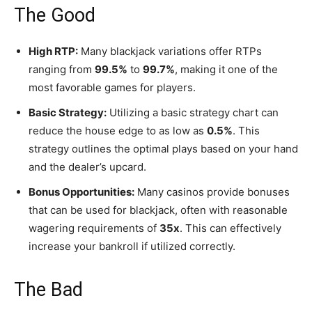
The Good
High RTP:
Many blackjack variations offer RTPs
ranging from
99.5%
to
99.7%
, making it one of the
most favorable games for players.
Basic Strategy:
Utilizing a basic strategy chart can
reduce the house edge to as low as
0.5%
. This
strategy outlines the optimal plays based on your hand
and the dealer’s upcard.
Bonus Opportunities:
Many casinos provide bonuses
that can be used for blackjack, often with reasonable
wagering requirements of
35x
. This can effectively
increase your bankroll if utilized correctly.
The Bad