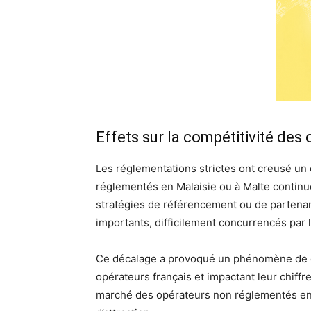
Effets sur la compétitivité de
Les réglementations strictes ont creusé un 
réglementés en Malaisie ou à Malte continuen
stratégies de référencement ou de partenar
importants, difficilement concurrencés par l
Ce décalage a provoqué un phénomène de dél
opérateurs français et impactant leur chiffr
marché des opérateurs non réglementés en Fr