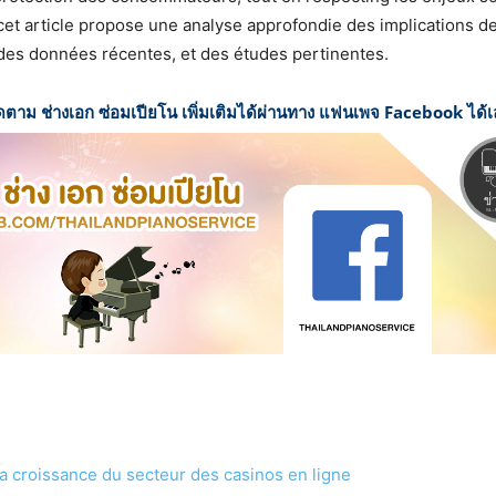
 article propose une analyse approfondie des implications des
des données récentes, et des études pertinentes.
ดตาม ช่างเอก ซ่อมเปียโน เพิ่มเติมได้ผ่านทาง แฟนเพจ Facebook ได้
 la croissance du secteur des casinos en ligne