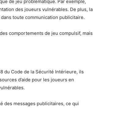
tique de jeu problématique. Par exemple,
ntation des joueurs vulnérables. De plus, la
 dans toute communication publicitaire.
 des comportements de jeu compulsif, mais
8 du Code de la Sécurité Intérieure, ils
essources d’aide pour les joueurs en
vulnérables.
té des messages publicitaires, ce qui