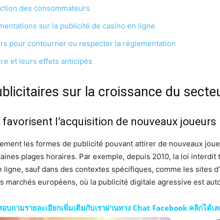
otection des consommateurs
ntations sur la publicité de casino en ligne
urs pour contourner ou respecter la réglementation
e et leurs effets anticipés
blicitaires sur la croissance du secte
favorisent l’acquisition de nouveaux joueurs
tement les formes de publicité pouvant attirer de nouveaux joue
nes plages horaires. Par exemple, depuis 2010, la loi interdit t
n ligne, sauf dans des contextes spécifiques, comme les sites d’i
 marchés européens, où la publicité digitale agressive est aut
สอบถามรายละเอียกเพิ่มเติมกับเราผ่านทาง Chat Facebook คลิกได้เล