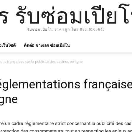
าร รับซ่อมเปีย
รับซ่อมเปียโน ราคาถูก โทร 083-0105645
ังเว็บไซต์
ติดต่อ ช่างเอก ซ่อมเปียโน
ns françaises sur la publicité des casinos en ligne
églementations françaises
igne
ré un cadre réglementaire strict concernant la publicité des ca
a protection des consommateurs, tout en respecting les enjeux 