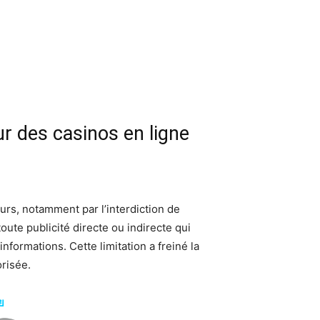
ur des casinos en ligne
urs, notamment par l’interdiction de
oute publicité directe ou indirecte qui
nformations. Cette limitation a freiné la
orisée.
ย