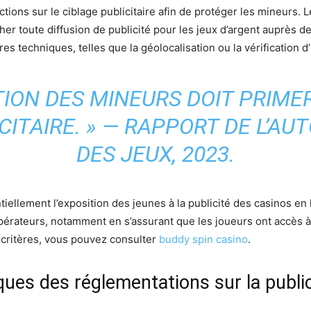
ctions sur le ciblage publicitaire afin de protéger les mineurs
her toute diffusion de publicité pour les jeux d’argent auprès 
techniques, telles que la géolocalisation ou la vérification d’id
TION DES MINEURS DOIT PRIME
CITAIRE. » — RAPPORT DE L’AU
DES JEUX, 2023.
ellement l’exposition des jeunes à la publicité des casinos en l
opérateurs, notamment en s’assurant que les joueurs ont accès à
 critères, vous pouvez consulter
buddy spin casino
.
ues des réglementations sur la public