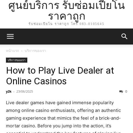
ศูนย์บริการ รับซ่อมเปียโน
ราคาถูก
รับซ่อมเปียโน ราคาถูก โทร 083-0105645
หน้าแรก
บริการของเรา
บริการของเรา
How to Play Live Dealer at
Online Casinos
y2k
-
23/06/2025
0
Live dealer games have gained immense popularity
among online casino enthusiasts, offering an authentic
gaming experience that mimics the feel of a brick-and-
mortar casino. Before you jump into the action, it’s