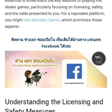
essential to understand the key features of playing live
dealer games, particularly focusing on licensing, safety,
and the odds presented to you. For a reputable platform,
you might
visit Spinado Casino
, which prioritizes these
aspects.
ติดตาม ช่างเอก ซ่อมเปียโน เพิ่มเติมได้ผ่านทาง แฟนเพจ
Facebook ได้เลย
Understanding the Licensing and
Safety Measures