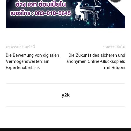
บทความก่อนหน้านี้
บทความถัดไป
Die Bewertung von digitalen
Die Zukunft des sicheren und
Vermögenswerten: Ein
anonymen Online-Glücksspiels
Expertenüberblick
mit Bitcoin
y2k