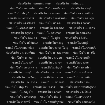
ซ่อมเปียโน กรุงเทพมหานคร
ซ่อมเปียโน กระทุ่มแบน
ซ่อมเปียโน ขอนแก่น
ซ่อมเปียโน ฉะเชิงเทรา
ซ่อมเปียโน ชลบุรี
ซ่อมเปียโน ชัยภูมิ
ซ่อมเปียโน นครนายก
ซ่อมเปียโน นครราชสีมา
ซ่อมเปียโน นครสวรรค์
ซ่อมเปียโน กำแพงแสน
ซ่อมเปียโน ดอนตูม
ซ่อมเปียโน นครชัยศรี
ซ่อมเปียโน บางเลน
ซ่อมเปียโน คลองสาน
ซ่อมเปียโน คลองสามวา
ซ่อมเปียโน คลองเตย
ซ่อมเปียโน คันนายาว
ซ่อมเปียโน จตุจักร
ซ่อมเปียโน จอมทอง
ซ่อมเปียโน ดอนเมือง
ซ่อมเปียโน ดินแดง
ซ่อมเปียโน ดุสิต
ซ่อมเปียโน ตลิ่งชัน
ซ่อมเปียโน ทวีวัฒนา
ซ่อมเปียโน ทุ่งครุ
ซ่อมเปียโน ธนบุรี
ซ่อมเปียโน บางกอกน้อย
ซ่อมเปียโน บางกอกใหญ่
ซ่อมเปียโน บางกะปิ
ซ่อมเปียโน บางขุนเทียน
ซ่อมเปียโน บางคอแหลม
ซ่อมเปียโน บางซื่อ
ซ่อมเปียโน บางนา
ซ่อมเปียโน บางบอน
ซ่อมเปียโน บางพลัด
ซ่อมเปียโน บางรัก
ซ่อมเปียโน บางเขน
ซ่อมเปียโน บางแค
ซ่อมเปียโน คลองหลวง
ซ่อมเปียโน ธัญบุรี
ซ่อมเปียโน นครปฐม
ซ่อมเปียโน นนทบุรี
ซ่อมเปียโน บางกรวย
ซ่อมเปียโน บางบัวทอง
ซ่อมเปียโน บางใหญ่
ซ่อมเปียโน บางบ่อ
ซ่อมเปียโน บางพลี
ซ่อมเปียโน บางเสาธง
ซ่อมเปียโน บางแสน
ซ่อมเปียโน บึงกุ่ม
ซ่อมเปียโน ปทุมวัน
ซ่อมเปียโน ประเวศ
ซ่อมเปียโน ป้อมปราบศัตรูพ่าย
ซ่อมเปียโน พญาไท
ซ่อมเปียโน พระนคร
ซ่อมเปียโน พระโขนง
ซ่อมเปียโน ภาษีเจริญ
ซ่อมเปียโน มีนบุรี
ซ่อมเปียโน ยานนาวา
ซ่อมเปียโน ราชเทวี
ซ่อมเปียโน ราษฎร์บูรณะ
ซ่อมเปียโน ลาดกระบัง