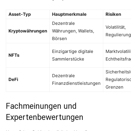
Asset-Typ
Hauptmerkmale
Risiken
Dezentrale
Volatilität,
Kryptowährungen
Währungen, Wallets,
Regulierung
Börsen
Einzigartige digitale
Marktvolatili
NFTs
Sammlerstücke
Echtheitsfr
Sicherheits
Dezentrale
DeFi
Regulatoris
Finanzdienstleistungen
Grenzen
Fachmeinungen und
Expertenbewertungen