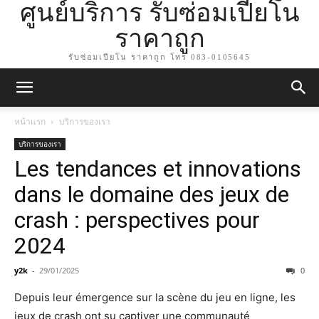
ศูนย์บริการ รับซ่อมเปียโน
ราคาถูก
รับซ่อมเปียโน ราคาถูก โทร 083-0105645
หน้าแรก
บริการของเรา
บริการของเรา
Les tendances et innovations
dans le domaine des jeux de
crash : perspectives pour
2024
y2k
-
29/01/2025
0
Depuis leur émergence sur la scène du jeu en ligne, les
jeux de crash ont su captiver une communauté