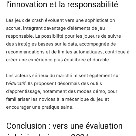
l’innovation et la responsabilité
Les jeux de crash évoluent vers une sophistication
accrue, intégrant davantage d’éléments de jeu
responsable. La possibilité pour les joueurs de suivre
des stratégies basées sur la data, accompagnée de
recommandations et de limites automatiques, contribue à
créer une expérience plus équilibrée et durable.
Les acteurs sérieux du marché misent également sur
l’
éducatif
. Ils proposent désormais des outils
d’apprentissage, notamment des modes démo, pour
familiariser les novices à la mécanique du jeu et
encourager une pratique saine.
Conclusion : vers une évaluation