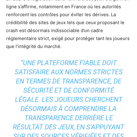
ligne s’affirme, notamment en France où les autorités
renforcent les contrôles pour éviter les dérives. La
crédibilité des sites de jeux tels que ceux proposant le
crash est désormais indissociable d’un cadre
réglementaire strict, exigé pour protéger tant les joueurs
que l’intégrité du marché.
“UNE PLATEFORME FIABLE DOIT
SATISFAIRE AUX NORMES STRICTES
EN TERMES DE TRANSPARENCE, DE
SÉCURITÉ ET DE CONFORMITÉ
LÉGALE. LES JOUEURS CHERCHENT
DÉSORMAIS À COMPRENDRE LA
TRANSPARENCE DERRIÈRE LE
RÉSULTAT DES JEUX, EN S’APPUYANT
SUR DES SOURCES VÉRIFIÉES ET DES