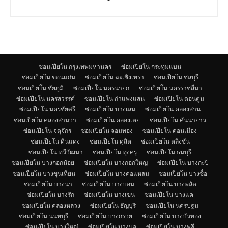
ซ่อมเปียโน กรุงเทพมหานคร
ซ่อมเปียโน กระทุ่มแบน
ซ่อมเปียโน ขอนแก่น
ซ่อมเปียโน ฉะเชิงเทรา
ซ่อมเปียโน ชลบุรี
ซ่อมเปียโน ชัยภูมิ
ซ่อมเปียโน นครนายก
ซ่อมเปียโน นครราชสีมา
ซ่อมเปียโน นครสวรรค์
ซ่อมเปียโน กำแพงแสน
ซ่อมเปียโน ดอนตูม
ซ่อมเปียโน นครชัยศรี
ซ่อมเปียโน บางเลน
ซ่อมเปียโน คลองสาน
ซ่อมเปียโน คลองสามวา
ซ่อมเปียโน คลองเตย
ซ่อมเปียโน คันนายาว
ซ่อมเปียโน จตุจักร
ซ่อมเปียโน จอมทอง
ซ่อมเปียโน ดอนเมือง
ซ่อมเปียโน ดินแดง
ซ่อมเปียโน ดุสิต
ซ่อมเปียโน ตลิ่งชัน
ซ่อมเปียโน ทวีวัฒนา
ซ่อมเปียโน ทุ่งครุ
ซ่อมเปียโน ธนบุรี
ซ่อมเปียโน บางกอกน้อย
ซ่อมเปียโน บางกอกใหญ่
ซ่อมเปียโน บางกะปิ
ซ่อมเปียโน บางขุนเทียน
ซ่อมเปียโน บางคอแหลม
ซ่อมเปียโน บางซื่อ
ซ่อมเปียโน บางนา
ซ่อมเปียโน บางบอน
ซ่อมเปียโน บางพลัด
ซ่อมเปียโน บางรัก
ซ่อมเปียโน บางเขน
ซ่อมเปียโน บางแค
ซ่อมเปียโน คลองหลวง
ซ่อมเปียโน ธัญบุรี
ซ่อมเปียโน นครปฐม
ซ่อมเปียโน นนทบุรี
ซ่อมเปียโน บางกรวย
ซ่อมเปียโน บางบัวทอง
ซ่อมเปียโน บางใหญ่
ซ่อมเปียโน บางบ่อ
ซ่อมเปียโน บางพลี