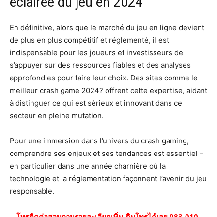
éclairée du jeu en 2024
En définitive, alors que le marché du jeu en ligne devient
de plus en plus compétitif et réglementé, il est
indispensable pour les joueurs et investisseurs de
s’appuyer sur des ressources fiables et des analyses
approfondies pour faire leur choix. Des sites comme le
meilleur crash game 2024? offrent cette expertise, aidant
à distinguer ce qui est sérieux et innovant dans ce
secteur en pleine mutation.
Pour une immersion dans l’univers du crash gaming,
comprendre ses enjeux et ses tendances est essentiel –
en particulier dans une année charnière où la
technologie et la réglementation façonnent l’avenir du jeu
responsable.
โทรติดต่อสอบถามรายละเอียดเพิ่มเติมโทรได้เลย 083-010-