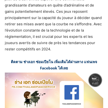
grandissante d’amateurs en quête d’adrénaline et de
gains potentiellement élevés. Ces jeux reposent
principalement sur la capacité du joueur à décider quand
retirer ses mises avant que la courbe ne s’effondre. Avec
l’évolution constante de la technologie et de la
réglementation, il est crucial pour les experts et les
joueurs avertis de suivre de près les tendances pour
rester compétitifs en 2024.
ติดตาม ช่างเอก ซ่อมเปียโน เพิ่มเติมได้ผ่านทาง แฟนเพจ
Facebook ได้เลย