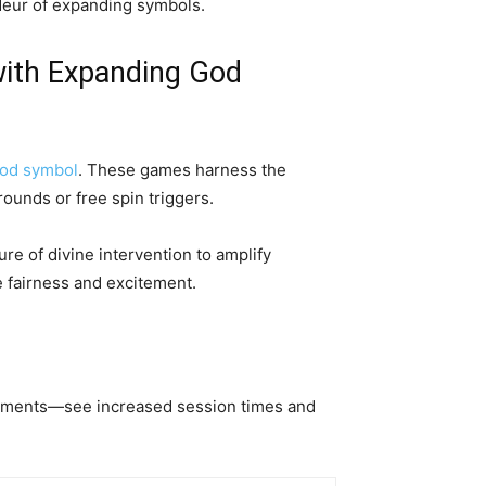
deur of expanding symbols.
 with Expanding God
god symbol
. These games harness the
ounds or free spin triggers.
re of divine intervention to amplify
 fairness and excitement.
elements—see increased session times and