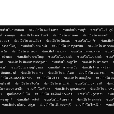
่อมเปียโน ขอนแก่น
ซ่อมเปียโน ฉะเชิงเทรา
ซ่อมเปียโน ชลบุรี
ซ่อมเปียโน ชัยภูมิ
ียโน ดอนตูม
ซ่อมเปียโน นครชัยศรี
ซ่อมเปียโน บางเลน
ซ่อมเปียโน คลองสาน
จอมทอง
ซ่อมเปียโน ดอนเมือง
ซ่อมเปียโน ดินแดง
ซ่อมเปียโน ดุสิต
ซ่อมเปียโน
 บางกอกใหญ่
ซ่อมเปียโน บางกะปิ
ซ่อมเปียโน บางขุนเทียน
ซ่อมเปียโน บางคอ
างรัก
ซ่อมเปียโน บางเขน
ซ่อมเปียโน บางแค
ซ่อมเปียโน คลองหลวง
ซ่อมเป
บางบัวทอง
ซ่อมเปียโน บางใหญ่
ซ่อมเปียโน บางบ่อ
ซ่อมเปียโน บางพลี
ซ่อมเ
เวศ
ซ่อมเปียโน ป้อมปราบศัตรูพ่าย
ซ่อมเปียโน พญาไท
ซ่อมเปียโน พระนคร
ซ
ชเทวี
ซ่อมเปียโน ราษฎร์บูรณะ
ซ่อมเปียโน ลาดกระบัง
ซ่อมเปียโน ลาดพร้าว
 สัมพันธวงศ์
ซ่อมเปียโน สาทร
ซ่อมเปียโน สายไหม
ซ่อมเปียโน หนองจอก
ซ
เปียโน พระนครศรีอยุธยา
ซ่อมเปียโน พิจิตร
ซ่อมเปียโน พิษณุโลก
ซ่อมเปียโน 
ษฎร์ธานี
ซ่อมเปียโน สุโขทัย
ซ่อมเปียโน บ้านแพ้ว
ซ่อมเปียโน ปทุมธานี
ซ่อม
โน พระสมุทรเจดีย์
ซ่อมเปียโน พัทยา
ซ่อมเปียโน พุทธมณฑล
ซ่อมเปียโน สามพ
รา
ศูนย์บริการเปียโน
ซ่อมเปียโน เขตพื้นที่ / จังหวัด
ซ่อมเปียโน อุดรธานี
ซ่อม
เพชรบูรณ์
ซ่อมเปียโน หลักสี่
ซ่อมเปียโน ห้วยขวาง
ซ่อมเปียโน อุดมสุข
ซ่อมเ
ซ่อมเปียโน เมืองนครปฐม
ซ่อมเปียโน เมืองนนทบุรี
ซ่อมเปียโน ไทรน้อย
ซ่อมเ