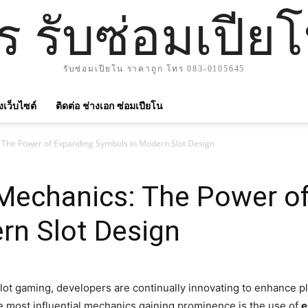
าร รับซ่อมเปีย
รับซ่อมเปียโน ราคาถูก โทร 083-0105645
ังเว็บไซต์
ติดต่อ ช่างเอก ซ่อมเปียโน
The Power of Expanding Symbols in Modern Slot Design
Mechanics: The Power o
rn Slot Design
 slot gaming, developers are continually innovating to enhance
 most influential mechanics gaining prominence is the use of
e