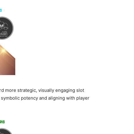
ย
rd more strategic, visually engaging slot
r symbolic potency and aligning with player
เลย