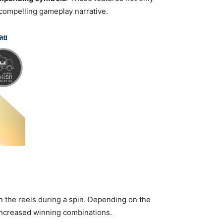
e compelling gameplay narrative.
เลย
n the reels during a spin. Depending on the
o increased winning combinations.