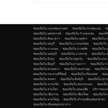
ซ่อมเปียโน กรุงเทพมหานคร
ซ่อมเปียโน กระทุ่มแบน
ซ
ซ่อมเปียโน นครสวรรค์
ซ่อมเปียโน กำแพงแสน
ซ่อมเป
ซ่อมเปียโน คันนายาว
ซ่อมเปียโน จตุจักร
ซ่อมเปียโน 
ซ่อมเปียโน ธนบุรี
ซ่อมเปียโน บางกอกน้อย
ซ่อมเปียโน
ซ่อมเปียโน บางบอน
ซ่อมเปียโน บางพลัด
ซ่อมเปียโน บ
ซ่อมเปียโน นนทบุรี
ซ่อมเปียโน บางกรวย
ซ่อมเปียโน 
ซ่อมเปียโน บึงกุ่ม
ซ่อมเปียโน ปทุมวัน
ซ่อมเปียโน ประ
ซ่อมเปียโน มีนบุรี
ซ่อมเปียโน ยานนาวา
ซ่อมเปียโน รา
ซ่อมเปียโน สวนหลวง
ซ่อมเปียโน สะพานสูง
ซ่อมเปียโน
ซ่อมเปียโน ประจวบคีรีขันธ์
ซ่อมเปียโน ปริมณฑล
ซ่อม
ซ่อมเปียโน สงขลา
ซ่อมเปียโน สิงห์บุรี
ซ่อมเปียโน สุรา
ซ่อมเปียโน ปากเกร็ด
ซ่อมเปียโน พระประแดง
ซ่อมเปีย
ซ่อมเปียโน สามโคก
ซ่อมเปียโน หนองเสือ
บริการของเ
ซ่อมเปียโน เชียงราย
ซ่อมเปียโน เชียงใหม่
ซ่อมเปียโน 
ซ่อมเปียโน หาดใหญ่
ซ่อมเปียโน อำเภอเมืองสมุทรสาคร
ซ่อมเปียโน เมืองสมุทรปราการ