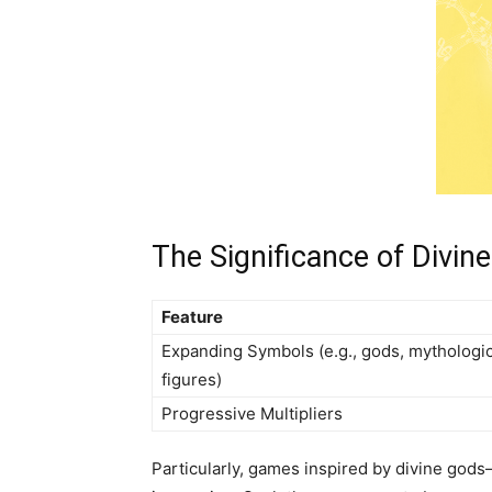
The Significance of Divin
Feature
Expanding Symbols (e.g., gods, mythologic
figures)
Progressive Multipliers
Particularly, games inspired by divine go