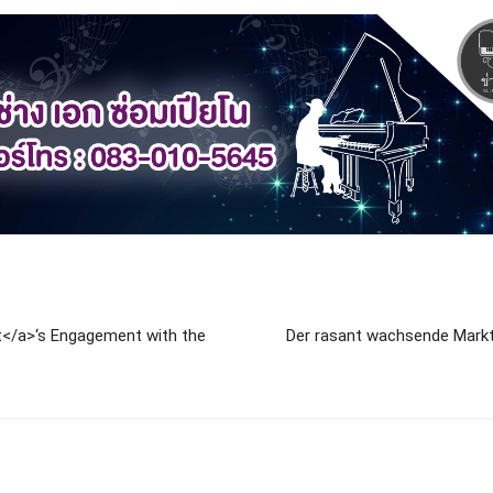
et</a>‘s Engagement with the
Der rasant wachsende Markt