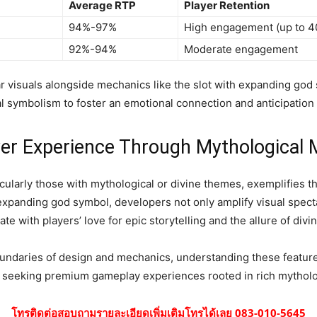
Average RTP
Player Retention
94%-97%
High engagement (up to 4
92%-94%
Moderate engagement
lar visuals alongside mechanics like the slot with expanding go
symbolism to foster an emotional connection and anticipation 
ayer Experience Through Mythological
cularly those with mythological or divine themes, exemplifies th
h expanding god symbol, developers not only amplify visual spec
 with players’ love for epic storytelling and the allure of divi
oundaries of design and mechanics, understanding these featu
s seeking premium gameplay experiences rooted in rich mythol
โทรติดต่อสอบถามรายละเอียดเพิ่มเติมโทรได้เลย 083-010-5645