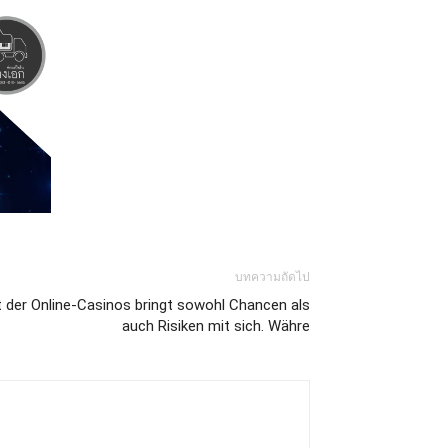
บทความถัดไป
 der Online-Casinos bringt sowohl Chancen als
auch Risiken mit sich. Währe