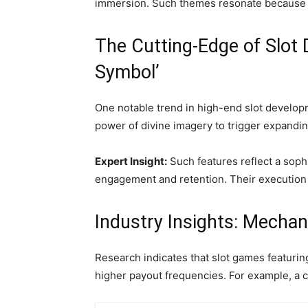
immersion. Such themes resonate because t
The Cutting-Edge of Slot 
Symbol’
One notable trend in high-end slot developm
power of divine imagery to trigger expandin
Expert Insight:
Such features reflect a sophi
engagement and retention. Their execution 
Industry Insights: Mechan
Research indicates that slot games featur
higher payout frequencies. For example, a 