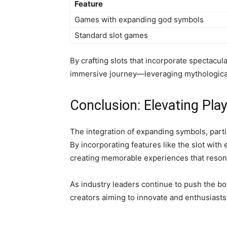
Feature
Games with expanding god symbols
Standard slot games
By crafting slots that incorporate spectacu
immersive journey—leveraging mythological 
Conclusion: Elevating Pl
The integration of expanding symbols, parti
By incorporating features like the slot wit
creating memorable experiences that resonate
As industry leaders continue to push the b
creators aiming to innovate and enthusiast