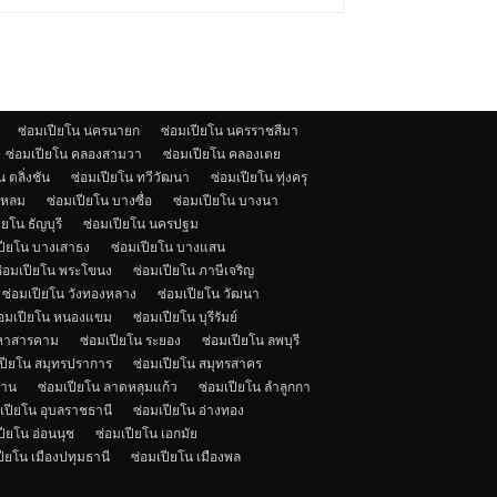
ซ่อมเปียโน นครนายก
ซ่อมเปียโน นครราชสีมา
ซ่อมเปียโน คลองสามวา
ซ่อมเปียโน คลองเตย
 ตลิ่งชัน
ซ่อมเปียโน ทวีวัฒนา
ซ่อมเปียโน ทุ่งครุ
แหลม
ซ่อมเปียโน บางซื่อ
ซ่อมเปียโน บางนา
ียโน ธัญบุรี
ซ่อมเปียโน นครปฐม
ปียโน บางเสาธง
ซ่อมเปียโน บางแสน
่อมเปียโน พระโขนง
ซ่อมเปียโน ภาษีเจริญ
ซ่อมเปียโน วังทองหลาง
ซ่อมเปียโน วัฒนา
่อมเปียโน หนองแขม
ซ่อมเปียโน บุรีรัมย์
มหาสารคาม
ซ่อมเปียโน ระยอง
ซ่อมเปียโน ลพบุรี
เปียโน สมุทรปราการ
ซ่อมเปียโน สมุทรสาคร
ราน
ซ่อมเปียโน ลาดหลุมแก้ว
ซ่อมเปียโน ลำลูกกา
เปียโน อุบลราชธานี
ซ่อมเปียโน อ่างทอง
ปียโน อ่อนนุช
ซ่อมเปียโน เอกมัย
ปียโน เมืองปทุมธานี
ซ่อมเปียโน เมืองพล