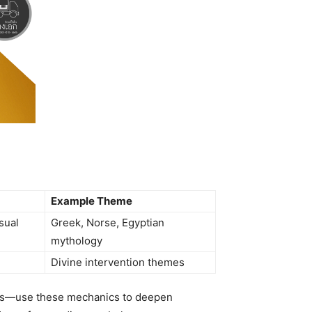
Example Theme
sual
Greek, Norse, Egyptian
mythology
Divine intervention themes
kies—use these mechanics to deepen