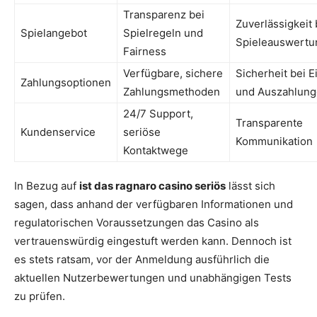
Transparenz bei
Zuverlässigkeit 
Spielangebot
Spielregeln und
Spieleauswertu
Fairness
Verfügbare, sichere
Sicherheit bei E
Zahlungsoptionen
Zahlungsmethoden
und Auszahlun
24/7 Support,
Transparente
Kundenservice
seriöse
Kommunikation
Kontaktwege
In Bezug auf
ist das ragnaro casino seriös
lässt sich
sagen, dass anhand der verfügbaren Informationen und
regulatorischen Voraussetzungen das Casino als
vertrauenswürdig eingestuft werden kann. Dennoch ist
es stets ratsam, vor der Anmeldung ausführlich die
aktuellen Nutzerbewertungen und unabhängigen Tests
zu prüfen.