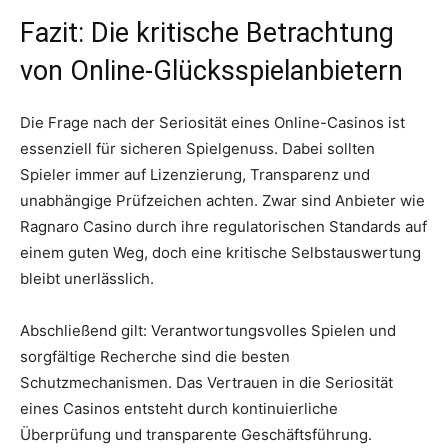
Fazit: Die kritische Betrachtung
von Online-Glücksspielanbietern
Die Frage nach der Seriosität eines Online-Casinos ist
essenziell für sicheren Spielgenuss. Dabei sollten
Spieler immer auf Lizenzierung, Transparenz und
unabhängige Prüfzeichen achten. Zwar sind Anbieter wie
Ragnaro Casino durch ihre regulatorischen Standards auf
einem guten Weg, doch eine kritische Selbstauswertung
bleibt unerlässlich.
Abschließend gilt: Verantwortungsvolles Spielen und
sorgfältige Recherche sind die besten
Schutzmechanismen. Das Vertrauen in die Seriosität
eines Casinos entsteht durch kontinuierliche
Überprüfung und transparente Geschäftsführung.