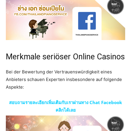
Merkmale seriöser Online Casinos
Bei der Bewertung der Vertrauenswürdigkeit eines
Anbieters schauen Experten insbesondere auf folgende
Aspekte:
สอบถามรายละเอียกเพิ่มเติมกับเราผ่านทาง Chat Facebook
คลิกได้เลย