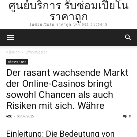
ศูนย์บริการ รับซ่อมเปียโน
ราคาถูก
รับซ่อมเปียโน ราคาถูก โทร 083-0105645
หน้าแรก
บริการของเรา
บริการของเรา
Der rasant wachsende Markt
der Online-Casinos bringt
sowohl Chancen als auch
Risiken mit sich. Währe
y2k
-
06/07/2025
0
Einleitung: Die Bedeutung von