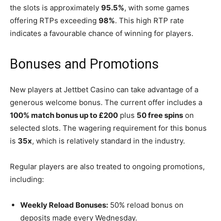
the slots is approximately
95.5%
, with some games
offering RTPs exceeding
98%
. This high RTP rate
indicates a favourable chance of winning for players.
Bonuses and Promotions
New players at Jettbet Casino can take advantage of a
generous welcome bonus. The current offer includes a
100% match bonus up to £200
plus
50 free spins
on
selected slots. The wagering requirement for this bonus
is
35x
, which is relatively standard in the industry.
Regular players are also treated to ongoing promotions,
including:
Weekly Reload Bonuses:
50% reload bonus on
deposits made every Wednesday.