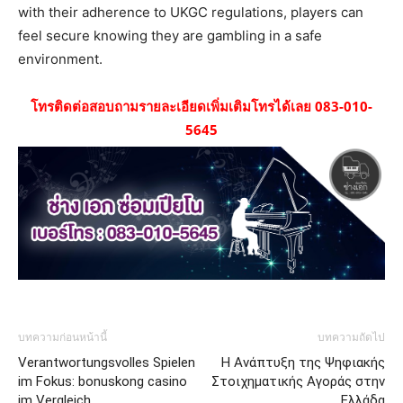
with their adherence to UKGC regulations, players can
feel secure knowing they are gambling in a safe
environment.
โทรติดต่อสอบถามรายละเอียดเพิ่มเติมโทรได้เลย 083-010-
5645
บทความก่อนหน้านี้
บทความถัดไป
Verantwortungsvolles Spielen
Η Ανάπτυξη της Ψηφιακής
im Fokus: bonuskong casino
Στοιχηματικής Αγοράς στην
im Vergleich
Ελλάδα