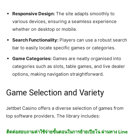
Responsive Design:
The site adapts smoothly to
various devices, ensuring a seamless experience
whether on desktop or mobile.
Search Functionality:
Players can use a robust search
bar to easily locate specific games or categories.
Game Categories:
Games are neatly organised into
categories such as slots, table games, and live dealer
options, making navigation straightforward.
Game Selection and Variety
Jettbet Casino offers a diverse selection of games from
top software providers. The library includes:
ติดต่อสอบถามค่าใช้จ่ายขั้นตอนในการย้ายเปียโน ผ่านทาง Line