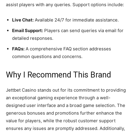
assist players with any queries. Support options include:
Live Chat:
Available 24/7 for immediate assistance.
Email Support:
Players can send queries via email for
detailed responses.
FAQs:
A comprehensive FAQ section addresses
common questions and concerns.
Why I Recommend This Brand
Jettbet Casino stands out for its commitment to providing
an exceptional gaming experience through a well-
designed user interface and a broad game selection. The
generous bonuses and promotions further enhance the
value for players, while the robust customer support
ensures any issues are promptly addressed. Additionally,