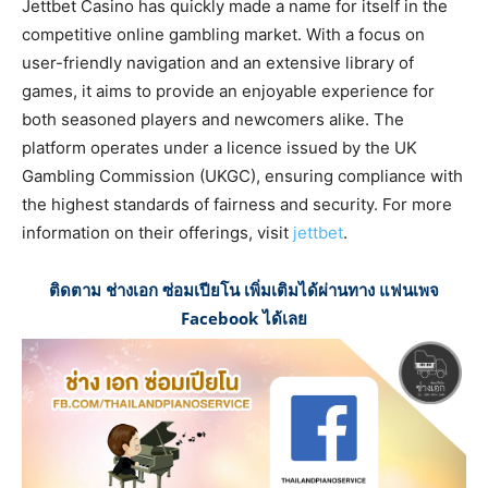
Jettbet Casino has quickly made a name for itself in the
competitive online gambling market. With a focus on
user-friendly navigation and an extensive library of
games, it aims to provide an enjoyable experience for
both seasoned players and newcomers alike. The
platform operates under a licence issued by the UK
Gambling Commission (UKGC), ensuring compliance with
the highest standards of fairness and security. For more
information on their offerings, visit
jettbet
.
ติดตาม ช่างเอก ซ่อมเปียโน เพิ่มเติมได้ผ่านทาง แฟนเพจ
Facebook ได้เลย