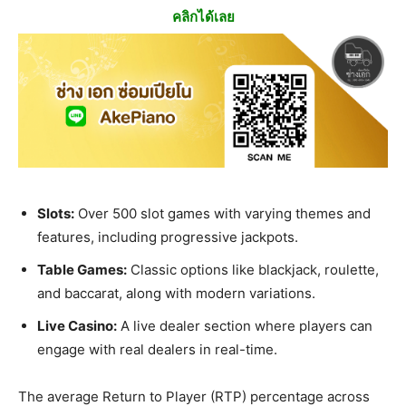
คลิกได้เลย
Slots:
Over 500 slot games with varying themes and
features, including progressive jackpots.
Table Games:
Classic options like blackjack, roulette,
and baccarat, along with modern variations.
Live Casino:
A live dealer section where players can
engage with real dealers in real-time.
The average Return to Player (RTP) percentage across