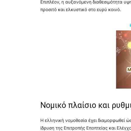
Επιπλέον, η αυξανόμενη διαθεσιμότητα υψη
προσιτό και ελκυστικό στο ευρύ κοινό.
Νομικό πλαίσιο και ρυθμ
Η ελληνική νομοθεσία έχει διαμορφωθεί ώσ
ίδρυση της Επιτροπής Εποπτείας και Ελέγχ