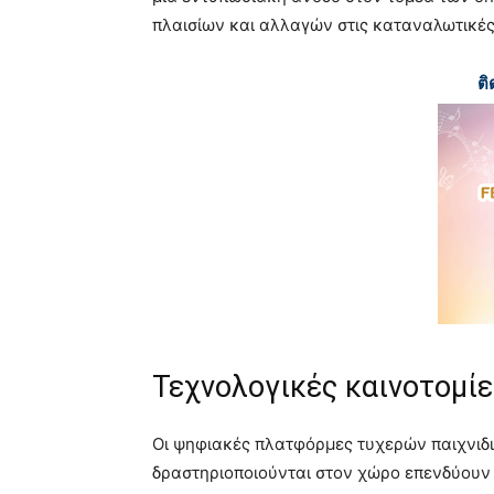
πλαισίων και αλλαγών στις καταναλωτικές
ติ
Τεχνολογικές καινοτομίε
Οι ψηφιακές πλατφόρμες τυχερών παιχνιδιώ
δραστηριοποιούνται στον χώρο επενδύουν