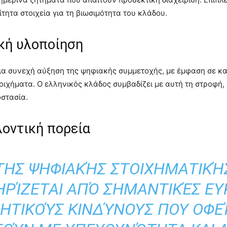
ίτητα στοιχεία για τη βιωσιμότητα του κλάδου.
ική υλοποίηση
ια συνεχή αύξηση της ψηφιακής συμμετοχής, με έμφαση σε κα
τοιχήματα. Ο ελληνικός κλάδος συμβαδίζει με αυτή τη στροφή,
οστασία.
λοντική πορεία
ΤΗΣ ΨΗΦΙΑΚΉΣ ΣΤΟΙΧΗΜΑΤΙΚΉ
ΡΊΖΕΤΑΙ ΑΠΌ ΣΗΜΑΝΤΙΚΈΣ ΕΥΚΑ
ΗΤΙΚΟΎΣ ΚΙΝΔΎΝΟΥΣ ΠΟΥ ΟΦΕ