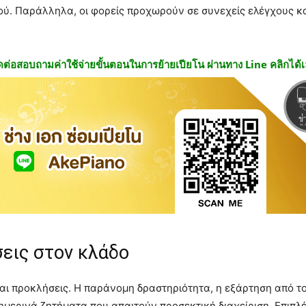
ού. Παράλληλα, οι φορείς προχωρούν σε συνεχείς ελέγχους κα
ดต่อสอบถามค่าใช้จ่ายขั้นตอนในการย้ายเปียโน ผ่านทาง Line คลิกได้
εις στον κλάδο
αι προκλήσεις. Η παράνομη δραστηριότητα, η εξάρτηση από το 
μερινά ζητήματα που απαιτούν προσεκτική διαχείριση. Επιπλέ