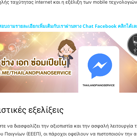
λής ταχύτητας internet και η εξέλιξη των mobile τεχνολογιών
สอบถามรายละเอียกเพิ่มเติมกับเราผ่านทาง Chat Facebook คลิกได้เล
ιστικές εξελίξεις
τε να διασφαλίζει την αξιοπιστία και την ασφαλή λειτουργία 
ου Παιγνίων (ΕΕΕΠ), οι πάροχοι οφείλουν να πιστοποιούν την 