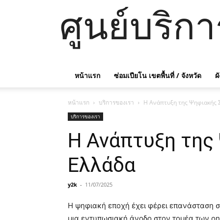
ศูนย์บริก
หน้าแรก
ซ่อมเปียโน เขตพื้นที่ / จังหวัด
ผ
หน้าแรก
บริการของเรา
Η Ανάπτυξη της Ψηφιακής 
บริการของเรา
Η Ανάπτυξη της
Ελλάδα
y2k
-
11/07/2025
Η ψηφιακή εποχή έχει φέρει επανάσταση σε
μια εντυπωσιακή άνοδο στον τομέα των on