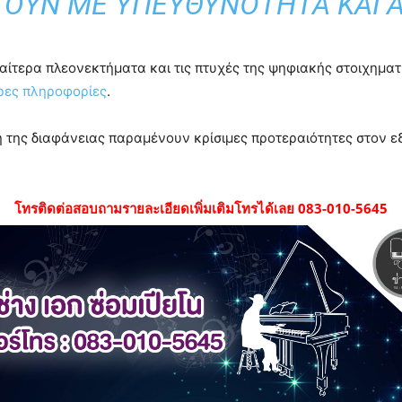
ΟΎΝ ΜΕ ΥΠΕΥΘΥΝΌΤΗΤΑ ΚΑΙ 
ιαίτερα πλεονεκτήματα και τις πτυχές της ψηφιακής στοιχημα
ρες πληροφορίες
.
η της διαφάνειας παραμένουν κρίσιμες προτεραιότητες στον ε
โทรติดต่อสอบถามรายละเอียดเพิ่มเติมโทรได้เลย 083-010-5645