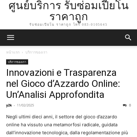
ศูนย์บริการ รับซ่อมเปียโน
ราคาถูก
รับซ่อมเปียโน ราคาถูก โทร 083-0105645
หน้าแรก
บริการของเรา
บริการของเรา
Innovazioni e Trasparenza
nel Gioco d’Azzardo Online:
Un’Analisi Approfondita
y2k
-
11/02/2025
0
Negli ultimi dieci anni, il settore del gioco d’azzardo
online ha vissuto una metamorfosi radicale, guidata
dall’innovazione tecnologica, dalla regolamentazione più