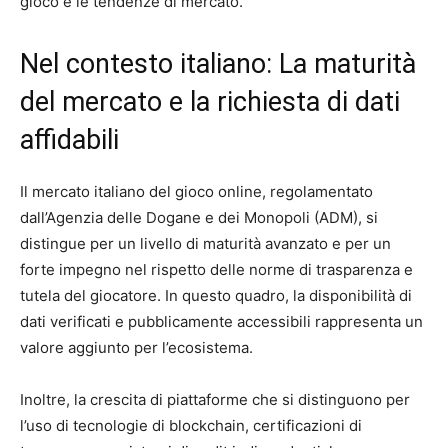
gioco e le tendenze di mercato.
Nel contesto italiano: La maturità
del mercato e la richiesta di dati
affidabili
Il mercato italiano del gioco online, regolamentato
dall’Agenzia delle Dogane e dei Monopoli (ADM), si
distingue per un livello di maturità avanzato e per un
forte impegno nel rispetto delle norme di trasparenza e
tutela del giocatore. In questo quadro, la disponibilità di
dati verificati e pubblicamente accessibili rappresenta un
valore aggiunto per l’ecosistema.
Inoltre, la crescita di piattaforme che si distinguono per
l’uso di tecnologie di blockchain, certificazioni di