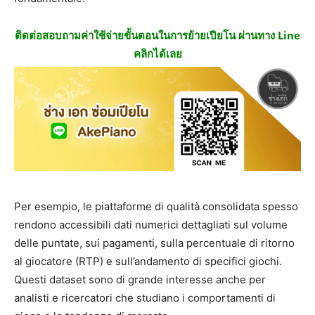
ติดต่อสอบถามค่าใช้จ่ายขั้นตอนในการย้ายเปียโน ผ่านทาง Line
คลิกได้เลย
Per esempio, le piattaforme di qualità consolidata spesso
rendono accessibili dati numerici dettagliati sul volume
delle puntate, sui pagamenti, sulla percentuale di ritorno
al giocatore (RTP) e sull’andamento di specifici giochi.
Questi dataset sono di grande interesse anche per
analisti e ricercatori che studiano i comportamenti di