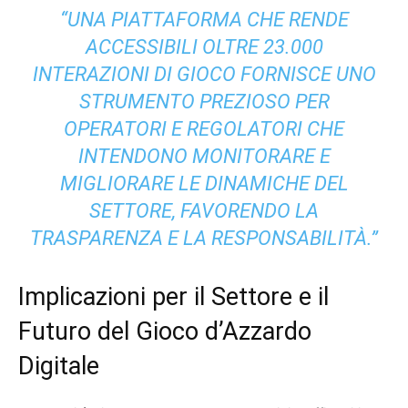
“UNA PIATTAFORMA CHE RENDE
ACCESSIBILI OLTRE 23.000
INTERAZIONI DI GIOCO FORNISCE UNO
STRUMENTO PREZIOSO PER
OPERATORI E REGOLATORI CHE
INTENDONO MONITORARE E
MIGLIORARE LE DINAMICHE DEL
SETTORE, FAVORENDO LA
TRASPARENZA E LA RESPONSABILITÀ.”
Implicazioni per il Settore e il
Futuro del Gioco d’Azzardo
Digitale