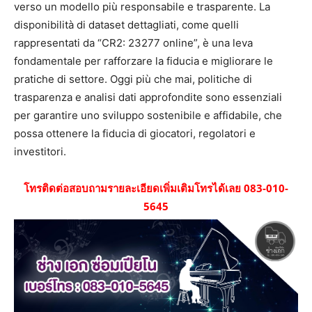
verso un modello più responsabile e trasparente. La
disponibilità di dataset dettagliati, come quelli
rappresentati da “CR2: 23277 online”, è una leva
fondamentale per rafforzare la fiducia e migliorare le
pratiche di settore. Oggi più che mai, politiche di
trasparenza e analisi dati approfondite sono essenziali
per garantire uno sviluppo sostenibile e affidabile, che
possa ottenere la fiducia di giocatori, regolatori e
investitori.
โทรติดต่อสอบถามรายละเอียดเพิ่มเติมโทรได้เลย 083-010-
5645