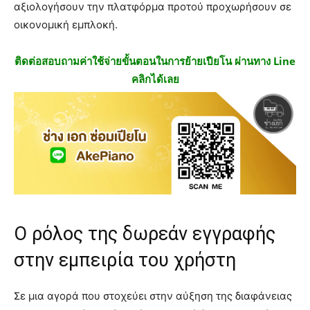
αξιολογήσουν την πλατφόρμα προτού προχωρήσουν σε
οικονομική εμπλοκή.
ติดต่อสอบถามค่าใช้จ่ายขั้นตอนในการย้ายเปียโน ผ่านทาง Line
คลิกได้เลย
Ο ρόλος της δωρεάν εγγραφής
στην εμπειρία του χρήστη
Σε μια αγορά που στοχεύει στην αύξηση της διαφάνειας