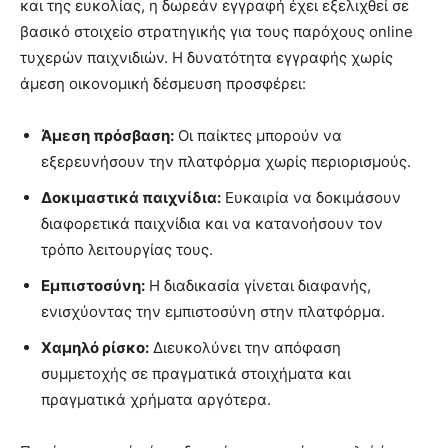
και της ευκολίας, η δωρεάν εγγραφή έχει εξελιχθεί σε
βασικό στοιχείο στρατηγικής για τους παρόχους online
τυχερών παιχνιδιών. Η δυνατότητα εγγραφής χωρίς
άμεση οικονομική δέσμευση προσφέρει:
Άμεση πρόσβαση:
Οι παίκτες μπορούν να
εξερευνήσουν την πλατφόρμα χωρίς περιορισμούς.
Δοκιμαστικά παιχνίδια:
Ευκαιρία να δοκιμάσουν
διαφορετικά παιχνίδια και να κατανοήσουν τον
τρόπο λειτουργίας τους.
Εμπιστοσύνη:
Η διαδικασία γίνεται διαφανής,
ενισχύοντας την εμπιστοσύνη στην πλατφόρμα.
Χαμηλό ρίσκο:
Διευκολύνει την απόφαση
συμμετοχής σε πραγματικά στοιχήματα και
πραγματικά χρήματα αργότερα.