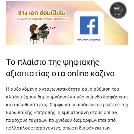
Το πλαίσιο της ψηφιακής
αξιοπιστίας στα online καζίνο
Η αυξανόμενη ανταγωνιστικότητα και η ρύθμιση του
κλάδου έχουν δημιουργήσει ένα νέο επίπεδο διαφάνειας
και υπευθυνότητας. Σύμφωνα με πρόσφατες μελέτες της
Ευρωπαϊκής Επιτροπής, η εμπιστοσύνη στους online
παρόχους τυχερών παιχνιδιών διαμορφώνεται από
πολλαπλούς παράγοντες, όπως η διαφάνεια των