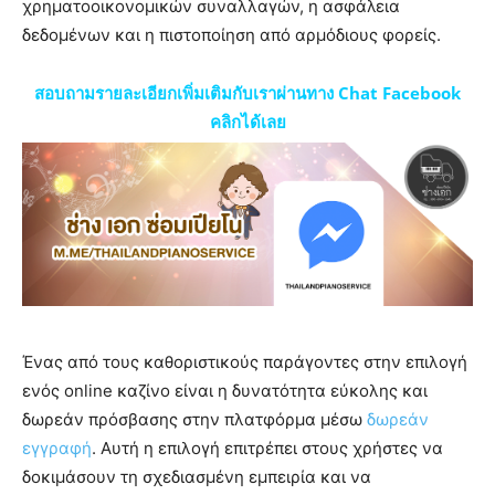
χρηματοοικονομικών συναλλαγών, η ασφάλεια
δεδομένων και η πιστοποίηση από αρμόδιους φορείς.
สอบถามรายละเอียกเพิ่มเติมกับเราผ่านทาง Chat Facebook
คลิกได้เลย
Ένας από τους καθοριστικούς παράγοντες στην επιλογή
ενός online καζίνο είναι η δυνατότητα εύκολης και
δωρεάν πρόσβασης στην πλατφόρμα μέσω
δωρεάν
εγγραφή
. Αυτή η επιλογή επιτρέπει στους χρήστες να
δοκιμάσουν τη σχεδιασμένη εμπειρία και να