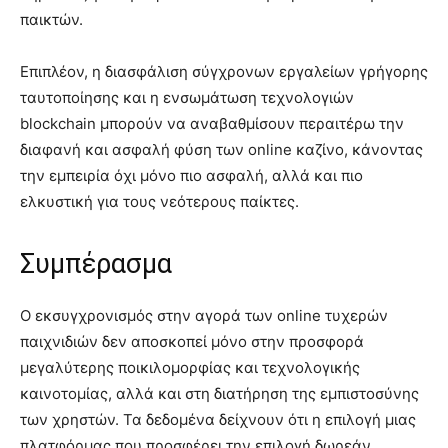
παικτών.
Επιπλέον, η διασφάλιση σύγχρονων εργαλείων γρήγορης
ταυτοποίησης και η ενσωμάτωση τεχνολογιών
blockchain μπορούν να αναβαθμίσουν περαιτέρω την
διαφανή και ασφαλή φύση των online καζίνο, κάνοντας
την εμπειρία όχι μόνο πιο ασφαλή, αλλά και πιο
ελκυστική για τους νεότερους παίκτες.
Συμπέρασμα
Ο εκσυγχρονισμός στην αγορά των online τυχερών
παιχνιδιών δεν αποσκοπεί μόνο στην προσφορά
μεγαλύτερης ποικιλομορφίας και τεχνολογικής
καινοτομίας, αλλά και στη διατήρηση της εμπιστοσύνης
των χρηστών. Τα δεδομένα δείχνουν ότι η επιλογή μιας
πλατφόρμας που προσφέρει την επιλογή δωρεάν