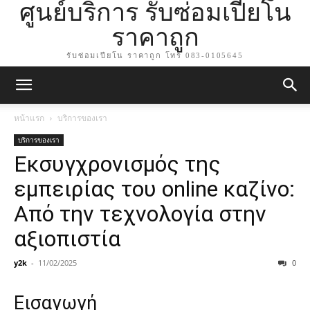
ศูนย์บริการ รับซ่อมเปียโน
ราคาถูก
รับซ่อมเปียโน ราคาถูก โทร 083-0105645
หน้าแรก
บริการของเรา
บริการของเรา
Εκσυγχρονισμός της
εμπειρίας του online καζίνο:
Από την τεχνολογία στην
αξιοπιστία
y2k
-
11/02/2025
0
Εισαγωγή