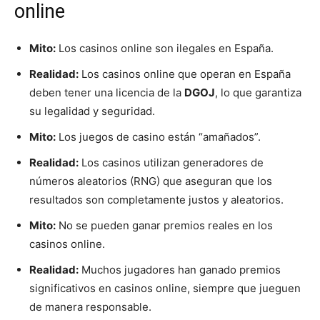
online
Mito:
Los casinos online son ilegales en España.
Realidad:
Los casinos online que operan en España
deben tener una licencia de la
DGOJ
, lo que garantiza
su legalidad y seguridad.
Mito:
Los juegos de casino están “amañados”.
Realidad:
Los casinos utilizan generadores de
números aleatorios (RNG) que aseguran que los
resultados son completamente justos y aleatorios.
Mito:
No se pueden ganar premios reales en los
casinos online.
Realidad:
Muchos jugadores han ganado premios
significativos en casinos online, siempre que jueguen
de manera responsable.