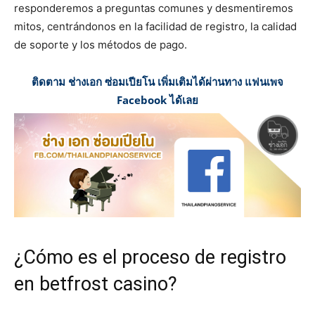
responderemos a preguntas comunes y desmentiremos
mitos, centrándonos en la facilidad de registro, la calidad
de soporte y los métodos de pago.
ติดตาม ช่างเอก ซ่อมเปียโน เพิ่มเติมได้ผ่านทาง แฟนเพจ
Facebook ได้เลย
¿Cómo es el proceso de registro
en betfrost casino?