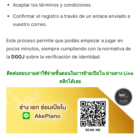
Aceptar los términos y condiciones.
Confirmar el registro a través de un enlace enviado a
vuestro correo.
Este proceso permite que podáis empezar a jugar en
pocos minutos, siempre cumpliendo con la normativa de
la
DGOJ
sobre la verificación de identidad.
ติดต่อสอบถามค่าใช้จ่ายขั้นตอนในการย้ายเปียโน ผ่านทาง Line
คลิกได้เลย