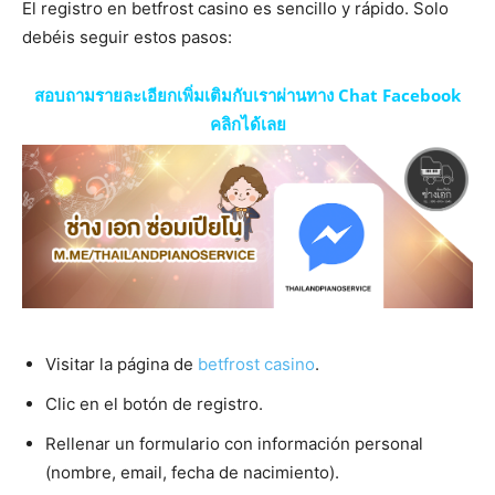
El registro en betfrost casino es sencillo y rápido. Solo
debéis seguir estos pasos:
สอบถามรายละเอียกเพิ่มเติมกับเราผ่านทาง Chat Facebook
คลิกได้เลย
Visitar la página de
betfrost casino
.
Clic en el botón de registro.
Rellenar un formulario con información personal
(nombre, email, fecha de nacimiento).