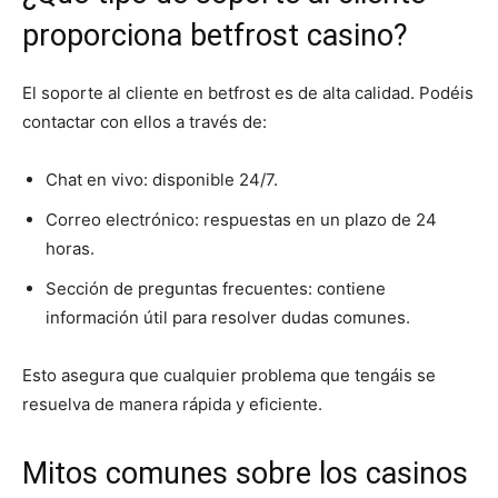
proporciona betfrost casino?
El soporte al cliente en betfrost es de alta calidad. Podéis
contactar con ellos a través de:
Chat en vivo: disponible 24/7.
Correo electrónico: respuestas en un plazo de 24
horas.
Sección de preguntas frecuentes: contiene
información útil para resolver dudas comunes.
Esto asegura que cualquier problema que tengáis se
resuelva de manera rápida y eficiente.
Mitos comunes sobre los casinos