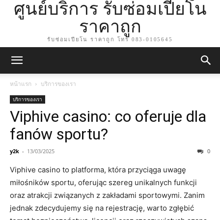
ศูนย์บริการ รับซ่อมเปียโน
ราคาถูก
รับซ่อมเปียโน ราคาถูก โทร 083-0105645
หน้าแรก
บริการของเรา
บริการของเรา
Viphive casino: co oferuje dla
fanów sportu?
y2k
-
13/03/2025
0
Viphive casino to platforma, która przyciąga uwagę
miłośników sportu, oferując szereg unikalnych funkcji
oraz atrakcji związanych z zakładami sportowymi. Zanim
jednak zdecydujemy się na rejestrację, warto zgłębić