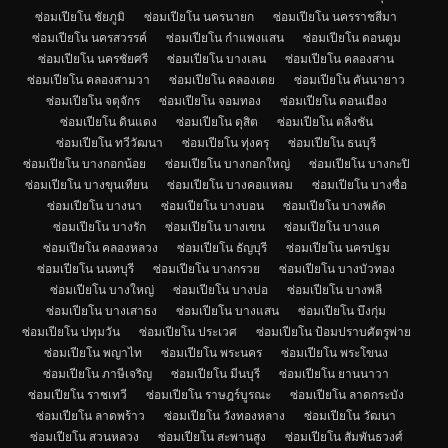
ซ่อมเปียโน ชัยภูมิ
ซ่อมเปียโน นครนายก
ซ่อมเปียโน นครราชสีมา
ซ่อมเปียโน นครสวรรค์
ซ่อมเปียโน กำแพงแสน
ซ่อมเปียโน ดอนตูม
ซ่อมเปียโน นครชัยศรี
ซ่อมเปียโน บางเลน
ซ่อมเปียโน คลองสาน
ซ่อมเปียโน คลองสามวา
ซ่อมเปียโน คลองเตย
ซ่อมเปียโน คันนายาว
ซ่อมเปียโน จตุจักร
ซ่อมเปียโน จอมทอง
ซ่อมเปียโน ดอนเมือง
ซ่อมเปียโน ดินแดง
ซ่อมเปียโน ดุสิต
ซ่อมเปียโน ตลิ่งชัน
ซ่อมเปียโน ทวีวัฒนา
ซ่อมเปียโน ทุ่งครุ
ซ่อมเปียโน ธนบุรี
ซ่อมเปียโน บางกอกน้อย
ซ่อมเปียโน บางกอกใหญ่
ซ่อมเปียโน บางกะปิ
ซ่อมเปียโน บางขุนเทียน
ซ่อมเปียโน บางคอแหลม
ซ่อมเปียโน บางซื่อ
ซ่อมเปียโน บางนา
ซ่อมเปียโน บางบอน
ซ่อมเปียโน บางพลัด
ซ่อมเปียโน บางรัก
ซ่อมเปียโน บางเขน
ซ่อมเปียโน บางแค
ซ่อมเปียโน คลองหลวง
ซ่อมเปียโน ธัญบุรี
ซ่อมเปียโน นครปฐม
ซ่อมเปียโน นนทบุรี
ซ่อมเปียโน บางกรวย
ซ่อมเปียโน บางบัวทอง
ซ่อมเปียโน บางใหญ่
ซ่อมเปียโน บางบ่อ
ซ่อมเปียโน บางพลี
ซ่อมเปียโน บางเสาธง
ซ่อมเปียโน บางแสน
ซ่อมเปียโน บึงกุ่ม
ซ่อมเปียโน ปทุมวัน
ซ่อมเปียโน ประเวศ
ซ่อมเปียโน ป้อมปราบศัตรูพ่าย
ซ่อมเปียโน พญาไท
ซ่อมเปียโน พระนคร
ซ่อมเปียโน พระโขนง
ซ่อมเปียโน ภาษีเจริญ
ซ่อมเปียโน มีนบุรี
ซ่อมเปียโน ยานนาวา
ซ่อมเปียโน ราชเทวี
ซ่อมเปียโน ราษฎร์บูรณะ
ซ่อมเปียโน ลาดกระบัง
ซ่อมเปียโน ลาดพร้าว
ซ่อมเปียโน วังทองหลาง
ซ่อมเปียโน วัฒนา
ซ่อมเปียโน สวนหลวง
ซ่อมเปียโน สะพานสูง
ซ่อมเปียโน สัมพันธวงศ์