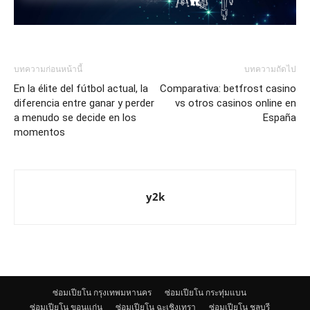
บทความก่อนหน้านี้
บทความถัดไป
En la élite del fútbol actual, la
Comparativa: betfrost casino
diferencia entre ganar y perder
vs otros casinos online en
a menudo se decide en los
España
momentos
y2k
ซ่อมเปียโน กรุงเทพมหานคร
ซ่อมเปียโน กระทุ่มแบน
ซ่อมเปียโน ขอนแก่น
ซ่อมเปียโน ฉะเชิงเทรา
ซ่อมเปียโน ชลบุรี