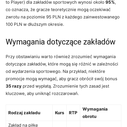
to Player) dla zakładów sportowych wynosi około
95%
,
co oznacza, że gracze teoretycznie mogą oczekiwać
zwrotu na poziomie 95 PLN z każdego zainwestowanego
100 PLN w dłuższym okresie.
Wymagania dotyczące zakładów
Przy obstawianiu warto również zrozumieć wymagania
dotyczące zakładów, które mogą się różnić w zależności
od wydarzenia sportowego. Na przykład, niektóre
promocje mogą wymagać, aby gracz obrócił swój bonus
35 razy
przed wypłatą. Zrozumienie tych zasad jest
kluczowe, aby uniknąć rozczarowań.
Wymagania
Rodzaj zakładu
Kurs
RTP
obrotu
Zakład na piłkę