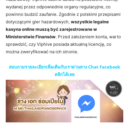
wydanej przez odpowiednie organy regulacyjne, co
powinno budzić zaufanie. Zgodnie z polskimi przepisami
dotyczącymi gier hazardowych,
wszystkie legalne
kasyna online muszą być zarejestrowane w
Ministerstwie Finansów
. Przed założeniem konta, warto
sprawdzić, czy Viphive posiada aktualną licencję, co
można zweryfikować na ich stronie.
สอบถามรายละเอียกเพิ่มเติมกับเราผ่านทาง Chat Facebook
คลิกได้เลย