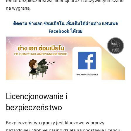
temat bezpieczeństwa, licencji oraz rzeczywistych szans
na wygraną.
ติดตาม ช่างเอก ซ่อมเปียโน เพิ่มเติมได้ผ่านทาง แฟนเพจ
Facebook ได้เลย
Licencjonowanie i
bezpieczeństwo
Bezpieczeństwo graczy jest kluczowe w branży
hazardowej. Viphive casino działa na podstawie licencji