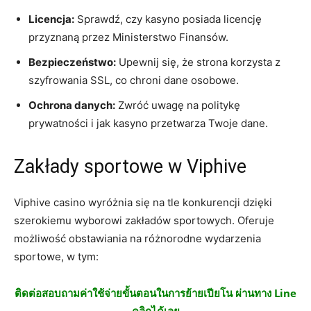
Licencja:
Sprawdź, czy kasyno posiada licencję
przyznaną przez Ministerstwo Finansów.
Bezpieczeństwo:
Upewnij się, że strona korzysta z
szyfrowania SSL, co chroni dane osobowe.
Ochrona danych:
Zwróć uwagę na politykę
prywatności i jak kasyno przetwarza Twoje dane.
Zakłady sportowe w Viphive
Viphive casino wyróżnia się na tle konkurencji dzięki
szerokiemu wyborowi zakładów sportowych. Oferuje
możliwość obstawiania na różnorodne wydarzenia
sportowe, w tym:
ติดต่อสอบถามค่าใช้จ่ายขั้นตอนในการย้ายเปียโน ผ่านทาง Line