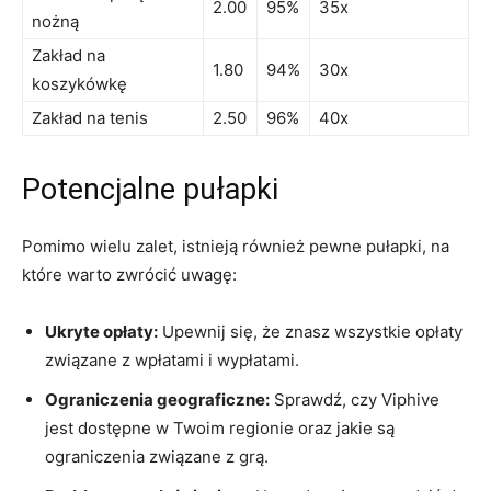
2.00
95%
35x
nożną
Zakład na
1.80
94%
30x
koszykówkę
Zakład na tenis
2.50
96%
40x
Potencjalne pułapki
Pomimo wielu zalet, istnieją również pewne pułapki, na
które warto zwrócić uwagę:
Ukryte opłaty:
Upewnij się, że znasz wszystkie opłaty
związane z wpłatami i wypłatami.
Ograniczenia geograficzne:
Sprawdź, czy Viphive
jest dostępne w Twoim regionie oraz jakie są
ograniczenia związane z grą.