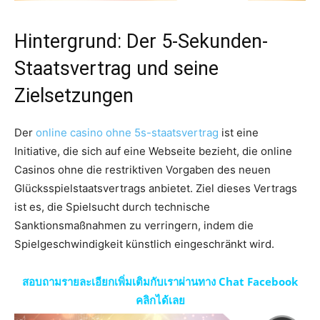
Hintergrund: Der 5-Sekunden-
Staatsvertrag und seine
Zielsetzungen
Der
online casino ohne 5s-staatsvertrag
ist eine
Initiative, die sich auf eine Webseite bezieht, die online
Casinos ohne die restriktiven Vorgaben des neuen
Glücksspielstaatsvertrags anbietet. Ziel dieses Vertrags
ist es, die Spielsucht durch technische
Sanktionsmaßnahmen zu verringern, indem die
Spielgeschwindigkeit künstlich eingeschränkt wird.
สอบถามรายละเอียกเพิ่มเติมกับเราผ่านทาง Chat Facebook
คลิกได้เลย