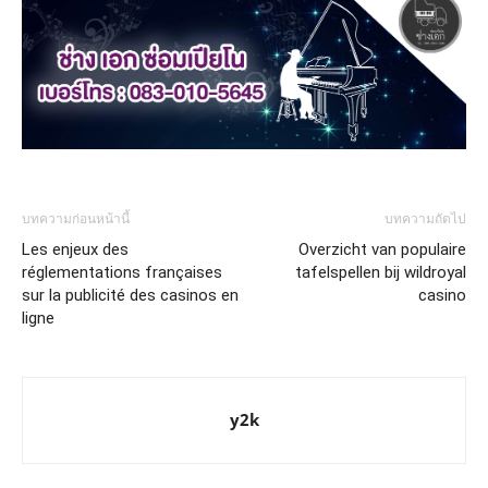
บทความก่อนหน้านี้
บทความถัดไป
Les enjeux des
Overzicht van populaire
réglementations françaises
tafelspellen bij wildroyal
sur la publicité des casinos en
casino
ligne
y2k