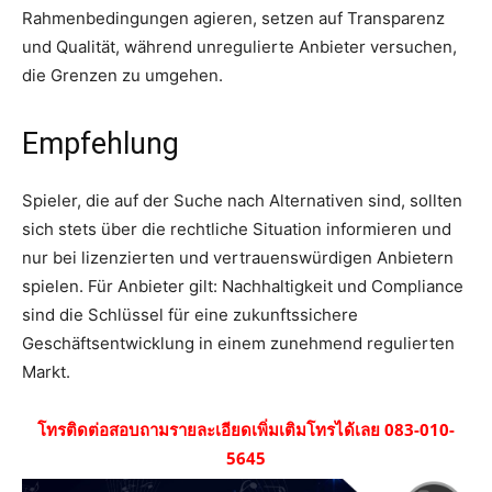
Rahmenbedingungen agieren, setzen auf Transparenz
und Qualität, während unregulierte Anbieter versuchen,
die Grenzen zu umgehen.
Empfehlung
Spieler, die auf der Suche nach Alternativen sind, sollten
sich stets über die rechtliche Situation informieren und
nur bei lizenzierten und vertrauenswürdigen Anbietern
spielen. Für Anbieter gilt: Nachhaltigkeit und Compliance
sind die Schlüssel für eine zukunftssichere
Geschäftsentwicklung in einem zunehmend regulierten
Markt.
โทรติดต่อสอบถามรายละเอียดเพิ่มเติมโทรได้เลย 083-010-
5645