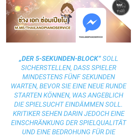
„DER 5-SEKUNDEN-BLOCK“
SOLL
SICHERSTELLEN, DASS SPIELER
MINDESTENS FÜNF SEKUNDEN
WARTEN, BEVOR SIE EINE NEUE RUNDE
STARTEN KÖNNEN, WAS ANGEBLICH
DIE SPIELSUCHT EINDÄMMEN SOLL.
KRITIKER SEHEN DARIN JEDOCH EINE
EINSCHRÄNKUNG DER SPIELQUALITÄT
UND EINE BEDROHUNG FÜR DIE