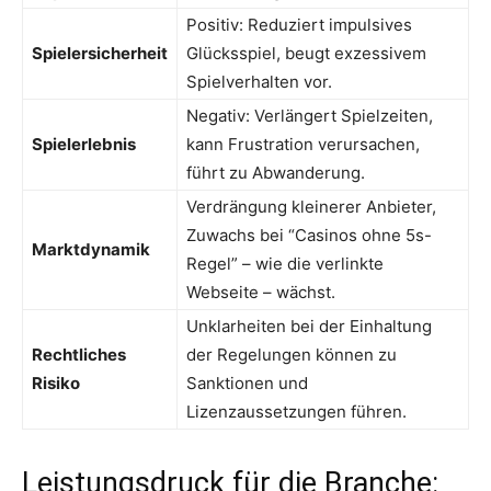
Positiv: Reduziert impulsives
Spielersicherheit
Glücksspiel, beugt exzessivem
Spielverhalten vor.
Negativ: Verlängert Spielzeiten,
Spielerlebnis
kann Frustration verursachen,
führt zu Abwanderung.
Verdrängung kleinerer Anbieter,
Zuwachs bei “Casinos ohne 5s-
Marktdynamik
Regel” – wie die verlinkte
Webseite – wächst.
Unklarheiten bei der Einhaltung
Rechtliches
der Regelungen können zu
Risiko
Sanktionen und
Lizenzaussetzungen führen.
Leistungsdruck für die Branche: