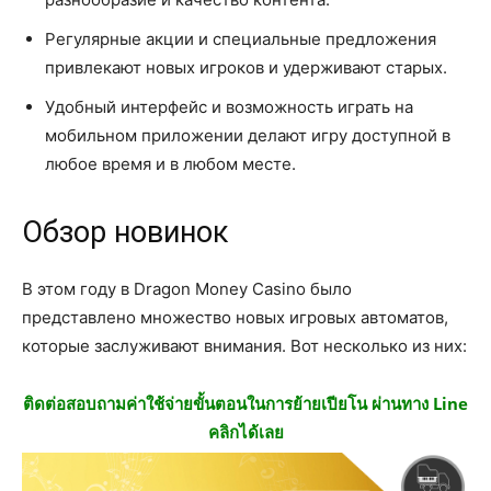
Регулярные акции и специальные предложения
привлекают новых игроков и удерживают старых.
Удобный интерфейс и возможность играть на
мобильном приложении делают игру доступной в
любое время и в любом месте.
Обзор новинок
В этом году в Dragon Money Casino было
представлено множество новых игровых автоматов,
которые заслуживают внимания. Вот несколько из них:
ติดต่อสอบถามค่าใช้จ่ายขั้นตอนในการย้ายเปียโน ผ่านทาง Line
คลิกได้เลย