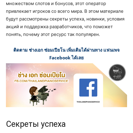
множеством слотов и бонусов, этот оператор
привлекает игроков со всего мира. В этом материале
будут рассмотрены секреты успеха, новинки, условия
акций и поддержка разработчиков, что поможет
понять, почему этот ресурс так популярен.
ติดตาม ช่างเอก ซ่อมเปียโน เพิ่มเติมได้ผ่านทาง แฟนเพจ
Facebook ได้เลย
Секреты успеха