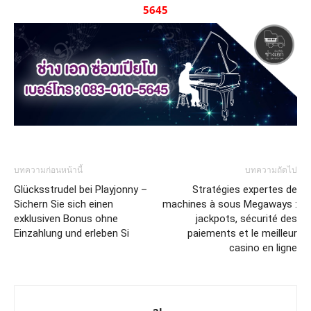
5645
บทความก่อนหน้านี้
บทความถัดไป
Glücksstrudel bei Playjonny –
Stratégies expertes de
Sichern Sie sich einen
machines à sous Megaways :
exklusiven Bonus ohne
jackpots, sécurité des
Einzahlung und erleben Si
paiements et le meilleur
casino en ligne