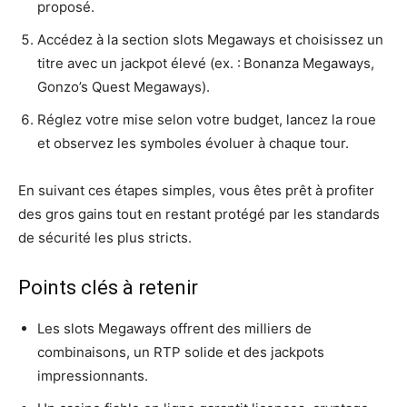
proposé.
Accédez à la section slots Megaways et choisissez un
titre avec un jackpot élevé (ex. : Bonanza Megaways,
Gonzo’s Quest Megaways).
Réglez votre mise selon votre budget, lancez la roue
et observez les symboles évoluer à chaque tour.
En suivant ces étapes simples, vous êtes prêt à profiter
des gros gains tout en restant protégé par les standards
de sécurité les plus stricts.
Points clés à retenir
Les slots Megaways offrent des milliers de
combinaisons, un RTP solide et des jackpots
impressionnants.