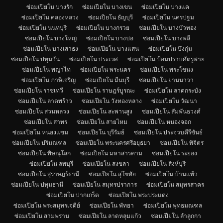
ซ่อมเปียโน บางรัก
ซ่อมเปียโน บางเขน
ซ่อมเปียโน บางแค
ซ่อมเปียโน คลองหลวง
ซ่อมเปียโน ธัญบุรี
ซ่อมเปียโน นครปฐม
ซ่อมเปียโน นนทบุรี
ซ่อมเปียโน บางกรวย
ซ่อมเปียโน บางบัวทอง
ซ่อมเปียโน บางใหญ่
ซ่อมเปียโน บางบ่อ
ซ่อมเปียโน บางพลี
ซ่อมเปียโน บางเสาธง
ซ่อมเปียโน บางแสน
ซ่อมเปียโน บึงกุ่ม
ซ่อมเปียโน ปทุมวัน
ซ่อมเปียโน ประเวศ
ซ่อมเปียโน ป้อมปราบศัตรูพ่าย
ซ่อมเปียโน พญาไท
ซ่อมเปียโน พระนคร
ซ่อมเปียโน พระโขนง
ซ่อมเปียโน ภาษีเจริญ
ซ่อมเปียโน มีนบุรี
ซ่อมเปียโน ยานนาวา
ซ่อมเปียโน ราชเทวี
ซ่อมเปียโน ราษฎร์บูรณะ
ซ่อมเปียโน ลาดกระบัง
ซ่อมเปียโน ลาดพร้าว
ซ่อมเปียโน วังทองหลาง
ซ่อมเปียโน วัฒนา
ซ่อมเปียโน สวนหลวง
ซ่อมเปียโน สะพานสูง
ซ่อมเปียโน สัมพันธวงศ์
ซ่อมเปียโน สาทร
ซ่อมเปียโน สายไหม
ซ่อมเปียโน หนองจอก
ซ่อมเปียโน หนองแขม
ซ่อมเปียโน บุรีรัมย์
ซ่อมเปียโน ประจวบคีรีขันธ์
ซ่อมเปียโน ปริมณฑล
ซ่อมเปียโน พระนครศรีอยุธยา
ซ่อมเปียโน พิจิตร
ซ่อมเปียโน พิษณุโลก
ซ่อมเปียโน มหาสารคาม
ซ่อมเปียโน ระยอง
ซ่อมเปียโน ลพบุรี
ซ่อมเปียโน สงขลา
ซ่อมเปียโน สิงห์บุรี
ซ่อมเปียโน สุราษฎร์ธานี
ซ่อมเปียโน สุโขทัย
ซ่อมเปียโน บ้านแพ้ว
ซ่อมเปียโน ปทุมธานี
ซ่อมเปียโน สมุทรปราการ
ซ่อมเปียโน สมุทรสาคร
ซ่อมเปียโน ปากเกร็ด
ซ่อมเปียโน พระประแดง
ซ่อมเปียโน พระสมุทรเจดีย์
ซ่อมเปียโน พัทยา
ซ่อมเปียโน พุทธมณฑล
ซ่อมเปียโน สามพราน
ซ่อมเปียโน ลาดหลุมแก้ว
ซ่อมเปียโน ลำลูกกา