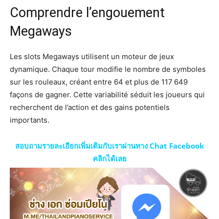
Comprendre l’engouement
Megaways
Les slots Megaways utilisent un moteur de jeux
dynamique. Chaque tour modifie le nombre de symboles
sur les rouleaux, créant entre 64 et plus de 117 649
façons de gagner. Cette variabilité séduit les joueurs qui
recherchent de l’action et des gains potentiels
importants.
สอบถามรายละเอียกเพิ่มเติมกับเราผ่านทาง Chat Facebook
คลิกได้เลย