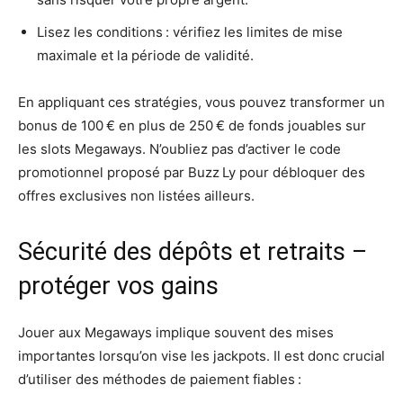
Lisez les conditions : vérifiez les limites de mise
maximale et la période de validité.
En appliquant ces stratégies, vous pouvez transformer un
bonus de 100 € en plus de 250 € de fonds jouables sur
les slots Megaways. N’oubliez pas d’activer le code
promotionnel proposé par Buzz Ly pour débloquer des
offres exclusives non listées ailleurs.
Sécurité des dépôts et retraits –
protéger vos gains
Jouer aux Megaways implique souvent des mises
importantes lorsqu’on vise les jackpots. Il est donc crucial
d’utiliser des méthodes de paiement fiables :