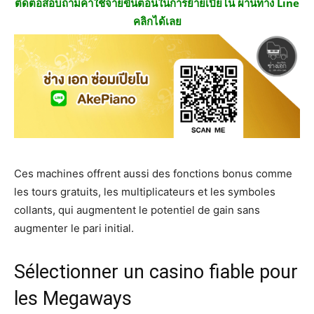
ติดต่อสอบถามค่าใช้จ่ายขั้นตอนในการย้ายเปียโน ผ่านทาง Line
คลิกได้เลย
Ces machines offrent aussi des fonctions bonus comme
les tours gratuits, les multiplicateurs et les symboles
collants, qui augmentent le potentiel de gain sans
augmenter le pari initial.
Sélectionner un casino fiable pour
les Megaways