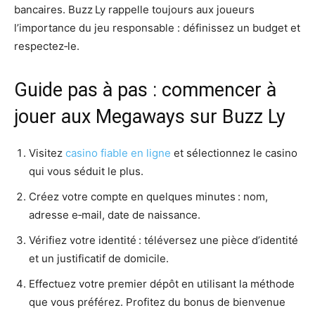
bancaires. Buzz Ly rappelle toujours aux joueurs
l’importance du jeu responsable : définissez un budget et
respectez‑le.
Guide pas à pas : commencer à
jouer aux Megaways sur Buzz Ly
Visitez
casino fiable en ligne
et sélectionnez le casino
qui vous séduit le plus.
Créez votre compte en quelques minutes : nom,
adresse e‑mail, date de naissance.
Vérifiez votre identité : téléversez une pièce d’identité
et un justificatif de domicile.
Effectuez votre premier dépôt en utilisant la méthode
que vous préférez. Profitez du bonus de bienvenue