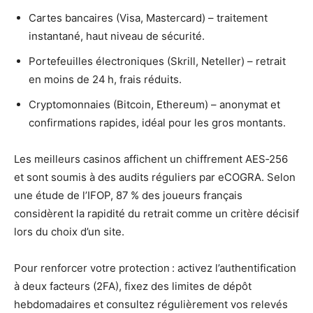
Cartes bancaires (Visa, Mastercard) – traitement
instantané, haut niveau de sécurité.
Portefeuilles électroniques (Skrill, Neteller) – retrait
en moins de 24 h, frais réduits.
Cryptomonnaies (Bitcoin, Ethereum) – anonymat et
confirmations rapides, idéal pour les gros montants.
Les meilleurs casinos affichent un chiffrement AES‑256
et sont soumis à des audits réguliers par eCOGRA. Selon
une étude de l’IFOP, 87 % des joueurs français
considèrent la rapidité du retrait comme un critère décisif
lors du choix d’un site.
Pour renforcer votre protection : activez l’authentification
à deux facteurs (2FA), fixez des limites de dépôt
hebdomadaires et consultez régulièrement vos relevés