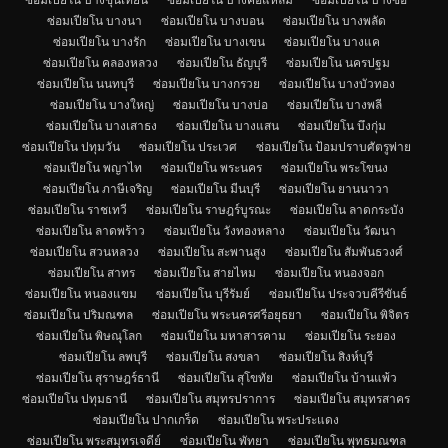
ซ่อมเปียโน บางนา
ซ่อมเปียโน บางบอน
ซ่อมเปียโน บางพลัด
ซ่อมเปียโน บางรัก
ซ่อมเปียโน บางเขน
ซ่อมเปียโน บางแค
ซ่อมเปียโน คลองหลวง
ซ่อมเปียโน ธัญบุรี
ซ่อมเปียโน นครปฐม
ซ่อมเปียโน นนทบุรี
ซ่อมเปียโน บางกรวย
ซ่อมเปียโน บางบัวทอง
ซ่อมเปียโน บางใหญ่
ซ่อมเปียโน บางบ่อ
ซ่อมเปียโน บางพลี
ซ่อมเปียโน บางเสาธง
ซ่อมเปียโน บางแสน
ซ่อมเปียโน บึงกุ่ม
ซ่อมเปียโน ปทุมวัน
ซ่อมเปียโน ประเวศ
ซ่อมเปียโน ป้อมปราบศัตรูพ่าย
ซ่อมเปียโน พญาไท
ซ่อมเปียโน พระนคร
ซ่อมเปียโน พระโขนง
ซ่อมเปียโน ภาษีเจริญ
ซ่อมเปียโน มีนบุรี
ซ่อมเปียโน ยานนาวา
ซ่อมเปียโน ราชเทวี
ซ่อมเปียโน ราษฎร์บูรณะ
ซ่อมเปียโน ลาดกระบัง
ซ่อมเปียโน ลาดพร้าว
ซ่อมเปียโน วังทองหลาง
ซ่อมเปียโน วัฒนา
ซ่อมเปียโน สวนหลวง
ซ่อมเปียโน สะพานสูง
ซ่อมเปียโน สัมพันธวงศ์
ซ่อมเปียโน สาทร
ซ่อมเปียโน สายไหม
ซ่อมเปียโน หนองจอก
ซ่อมเปียโน หนองแขม
ซ่อมเปียโน บุรีรัมย์
ซ่อมเปียโน ประจวบคีรีขันธ์
ซ่อมเปียโน ปริมณฑล
ซ่อมเปียโน พระนครศรีอยุธยา
ซ่อมเปียโน พิจิตร
ซ่อมเปียโน พิษณุโลก
ซ่อมเปียโน มหาสารคาม
ซ่อมเปียโน ระยอง
ซ่อมเปียโน ลพบุรี
ซ่อมเปียโน สงขลา
ซ่อมเปียโน สิงห์บุรี
ซ่อมเปียโน สุราษฎร์ธานี
ซ่อมเปียโน สุโขทัย
ซ่อมเปียโน บ้านแพ้ว
ซ่อมเปียโน ปทุมธานี
ซ่อมเปียโน สมุทรปราการ
ซ่อมเปียโน สมุทรสาคร
ซ่อมเปียโน ปากเกร็ด
ซ่อมเปียโน พระประแดง
ซ่อมเปียโน พระสมุทรเจดีย์
ซ่อมเปียโน พัทยา
ซ่อมเปียโน พุทธมณฑล