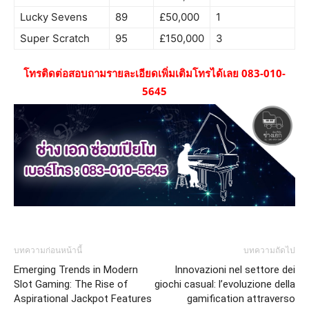
Lucky Sevens
89
£50,000
1
Super Scratch
95
£150,000
3
โทรติดต่อสอบถามรายละเอียดเพิ่มเติมโทรได้เลย 083-010-
5645
บทความก่อนหน้านี้
บทความถัดไป
Emerging Trends in Modern
Innovazioni nel settore dei
Slot Gaming: The Rise of
giochi casual: l’evoluzione della
Aspirational Jackpot Features
gamification attraverso