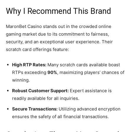
Why I Recommend This Brand
MaronBet Casino stands out in the crowded online
gaming market due to its commitment to fairness,
security, and an exceptional user experience. Their
scratch card offerings feature:
High RTP Rates:
Many scratch cards available boast
RTPs exceeding
90%
, maximizing players’ chances of
winning.
Robust Customer Support:
Expert assistance is
readily available for all inquiries.
Secure Transactions:
Utilizing advanced encryption
ensures the safety of all financial transactions.