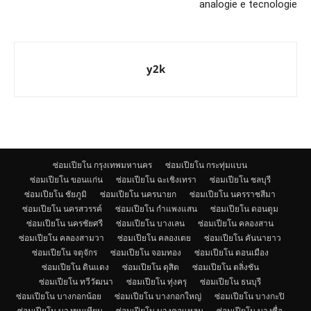
analogie e tecnologie
y2k
ซ่อมเปียโน กรุงเทพมหานคร
ซ่อมเปียโน กระทุ่มแบน
ซ่อมเปียโน ขอนแก่น
ซ่อมเปียโน ฉะเชิงเทรา
ซ่อมเปียโน ชลบุรี
ซ่อมเปียโน ชัยภูมิ
ซ่อมเปียโน นครนายก
ซ่อมเปียโน นครราชสีมา
ซ่อมเปียโน นครสวรรค์
ซ่อมเปียโน กำแพงแสน
ซ่อมเปียโน ดอนตูม
ซ่อมเปียโน นครชัยศรี
ซ่อมเปียโน บางเลน
ซ่อมเปียโน คลองสาน
ซ่อมเปียโน คลองสามวา
ซ่อมเปียโน คลองเตย
ซ่อมเปียโน คันนายาว
ซ่อมเปียโน จตุจักร
ซ่อมเปียโน จอมทอง
ซ่อมเปียโน ดอนเมือง
ซ่อมเปียโน ดินแดง
ซ่อมเปียโน ดุสิต
ซ่อมเปียโน ตลิ่งชัน
ซ่อมเปียโน ทวีวัฒนา
ซ่อมเปียโน ทุ่งครุ
ซ่อมเปียโน ธนบุรี
ซ่อมเปียโน บางกอกน้อย
ซ่อมเปียโน บางกอกใหญ่
ซ่อมเปียโน บางกะปิ
ซ่อมเปียโน บางขุนเทียน
ซ่อมเปียโน บางคอแหลม
ซ่อมเปียโน บางซื่อ